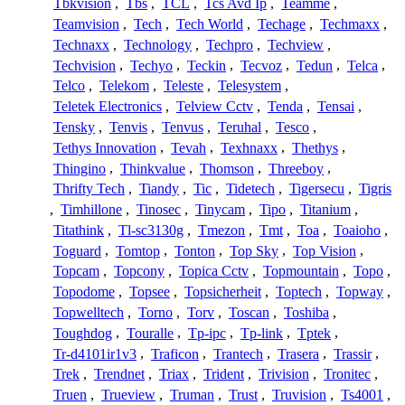
Tbkvision
,
Tbs
,
TCL
,
Tcs Avd Ip
,
Teamme
,
Teamvision
,
Tech
,
Tech World
,
Techage
,
Techmaxx
,
Technaxx
,
Technology
,
Techpro
,
Techview
,
Techvision
,
Techyo
,
Teckin
,
Tecvoz
,
Tedun
,
Telca
,
Telco
,
Telekom
,
Teleste
,
Telesystem
,
Teletek Electronics
,
Telview Cctv
,
Tenda
,
Tensai
,
Tensky
,
Tenvis
,
Tenvus
,
Teruhal
,
Tesco
,
Tethys Innovation
,
Tevah
,
Texhnaxx
,
Thethys
,
Thingino
,
Thinkvalue
,
Thomson
,
Threeboy
,
Thrifty Tech
,
Tiandy
,
Tic
,
Tidetech
,
Tigersecu
,
Tigris
,
Timhillone
,
Tinosec
,
Tinycam
,
Tipo
,
Titanium
,
Titathink
,
Tl-sc3130g
,
Tmezon
,
Tmt
,
Toa
,
Toaioho
,
Toguard
,
Tomtop
,
Tonton
,
Top Sky
,
Top Vision
,
Topcam
,
Topcony
,
Topica Cctv
,
Topmountain
,
Topo
,
Topodome
,
Topsee
,
Topsicherheit
,
Toptech
,
Topway
,
Topwelltech
,
Torno
,
Torv
,
Toscan
,
Toshiba
,
Toughdog
,
Touralle
,
Tp-ipc
,
Tp-link
,
Tptek
,
Tr-d4101ir1v3
,
Traficon
,
Trantech
,
Trasera
,
Trassir
,
Trek
,
Trendnet
,
Triax
,
Trident
,
Trivision
,
Tronitec
,
Truen
,
Trueview
,
Truman
,
Trust
,
Truvision
,
Ts4001
,