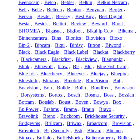
Beenocam
,
Belco
,
Belder
,
Belkin
,
Belkin Netcam
,
Bell
,
Belle
,
Beltech
,
Bentoo
,
Benyuan
,
Berger
,
Bersan
,
Besder
,
Bessky
,
Best Buy
,
Best Digital
,
Besta
,
Bestek
,
Bettini
,
Beview
,
Beward
,
Bholt
,
BHOMEA
,
Bigasua
,
Bigfoot
,
Bikal Ip Cctv
,
Biltema
,
Binnencamera
,
Bins
,
Bionics
,
Biovision
,
Bioxo
,
Bip-2
,
Bipcam
,
Biqu
,
Birdsy
,
Bitron
,
Biwond
,
Black
,
Black Eagle
,
Black Label
,
Blackat
,
Blackberry
,
Blackcamera
,
Blackfirst
,
Blackview
,
Blaupunkt
,
Blink
,
Blitzwolf
,
blow
,
Bls
,
Blu
,
Blue Fish Cam
,
Blue Iris
,
Bluecherry
,
Blueeyes
,
Bluejay
,
Bluepix
,
Bluestork
,
Blurams
,
Bmobile
,
Bnc Vision
,
Bnt
,
Boavision
,
Boh
,
Bolide
,
Bolin
,
Bondfree
,
Bonvision
,
Borsystems
,
Bortox
,
Bosch
,
Bosma
,
Boss
,
Bosslan
,
Botcam
,
Botslab
,
Boust
,
Boven
,
Bowya
,
Box
,
Bp Power
,
Brahms
,
Brama
,
Braun
,
Bravo
,
Bravolink
,
Breno
,
Brickcom
,
Brickhouse Security
,
Bridgevms
,
Brillcam
,
Briwax
,
Broadcom
,
Brovision
,
Brovotech
,
Bsp Security
,
Bsti
,
Bticam
,
Bticino
,
Btmax
,
Buffalo
,
Buffelshoek
,
Buitencamera
,
Bullet
,