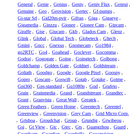
General
,
Genie
,
Genius
,
Geniv
,
Geniv Flux
,
Genrui
,
Genuine
,
Geo
,
Geovision
,
Gertec
,
Gf-pumps
,
Gi-star Srl
,
Gid20m-pvir
,
Gifran
,
Giga
,
Gigaeye
,
Gigamedia
,
Ginzzu
,
Gionee
,
Gionee Cam
,
Gipcam
,
Giraffe
,
Gise
,
Giucam
,
Gkb
,
Glados Cam
,
Glenz
,
Glink
,
Global
,
Global Tech
,
Globeteck
,
Gltech
,
Gmini
,
Gncc
,
Gnexus
,
Gnomecam
,
Go1984
,
go2RTC
,
Go4
,
Goahead
,
Goclever
,
Gocomma
,
Godraj
,
Gogogate
,
Going
,
Goingtech
,
Golbong
,
Goldchamp
,
Golden Gate
,
Goldnet
,
Goldstream
,
Goliath
,
Goodgo
,
Google
,
Google Pixel
,
Goospy
,
Gopro
,
Goscam
,
Goswift
,
Gotab
,
Gotake
,
Gotme
,
Gpi360
,
Gps-standard
,
Gq1080p
,
Gqd
,
Grafeio
,
Grain
,
Grainmedia
,
Grand
,
Grandstream
,
Grandtec
,
Grant
,
Granvista
,
Great Wall
,
Greatek
,
Green Feathers
,
Green Home
,
Greentech
,
Greentel
,
Greenview
,
Greenvision
,
Grey Cam
,
Grid Micro Corp.
,
Grisboa
,
Groudchat
,
Group
,
Grundig
,
Grwibeou
,
Gsi
,
Gt View
,
Gtc
,
Gtec
,
Gts
,
Guangzhou
,
Guard
,
Guardcam
,
Guardian
,
Guardzilla
,
Guoanvision
,