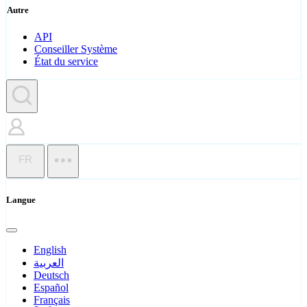
Autre
API
Conseiller Système
État du service
FR
Langue
English
العربية
Deutsch
Español
Français