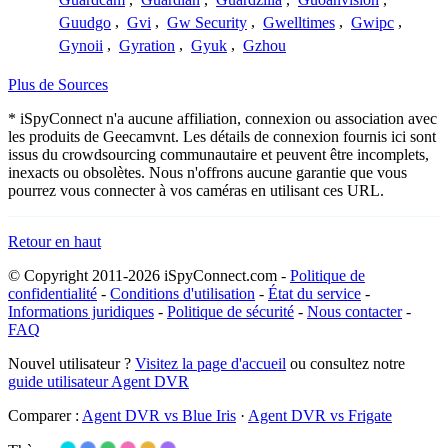
Guudgo
,
Gvi
,
Gw Security
,
Gwelltimes
,
Gwipc
,
Gynoii
,
Gyration
,
Gyuk
,
Gzhou
Plus de Sources
* iSpyConnect n'a aucune affiliation, connexion ou association avec
les produits de Geecamvnt. Les détails de connexion fournis ici sont
issus du crowdsourcing communautaire et peuvent être incomplets,
inexacts ou obsolètes. Nous n'offrons aucune garantie que vous
pourrez vous connecter à vos caméras en utilisant ces URL.
Retour en haut
© Copyright 2011-2026 iSpyConnect.com -
Politique de
confidentialité
-
Conditions d'utilisation
-
État du service
-
Informations juridiques
-
Politique de sécurité
-
Nous contacter
-
FAQ
Nouvel utilisateur ?
Visitez la page d'accueil
ou consultez notre
guide utilisateur Agent DVR
Comparer :
Agent DVR vs Blue Iris
·
Agent DVR vs Frigate