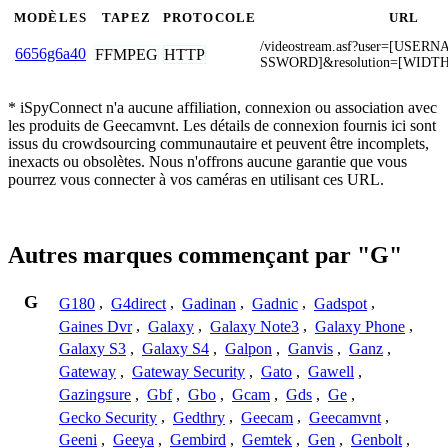
MODÈLES
TAPEZ
PROTOCOLE
URL
/videostream.asf?user=[USE
6656g6a40
FFMPEG
HTTP
SSWORD]&resolution=[WIDT
* iSpyConnect n'a aucune affiliation, connexion ou association avec
les produits de Geecamvnt. Les détails de connexion fournis ici sont
issus du crowdsourcing communautaire et peuvent être incomplets,
inexacts ou obsolètes. Nous n'offrons aucune garantie que vous
pourrez vous connecter à vos caméras en utilisant ces URL.
Autres marques commençant par "G"
G
G180
,
G4direct
,
Gadinan
,
Gadnic
,
Gadspot
,
Gaines Dvr
,
Galaxy
,
Galaxy Note3
,
Galaxy Phone
,
Galaxy S3
,
Galaxy S4
,
Galpon
,
Ganvis
,
Ganz
,
Gateway
,
Gateway Security
,
Gato
,
Gawell
,
Gazingsure
,
Gbf
,
Gbo
,
Gcam
,
Gds
,
Ge
,
Gecko Security
,
Gedthry
,
Geecam
,
Geecamvnt
,
Geeni
,
Geeya
,
Gembird
,
Gemtek
,
Gen
,
Genbolt
,