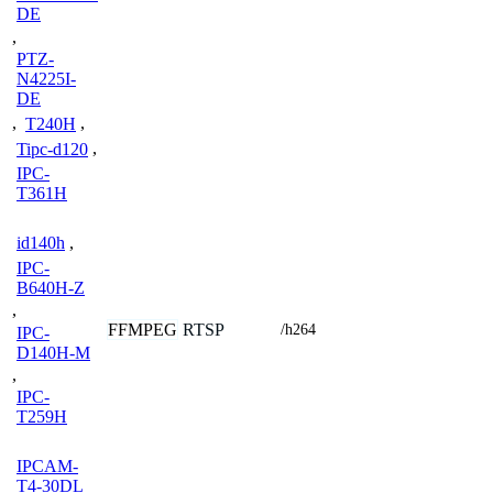
DE
,
PTZ-
N4225I-
DE
,
T240H
,
Tipc-d120
,
IPC-
T361H
id140h
,
IPC-
B640H-Z
,
FFMPEG
RTSP
/h264
IPC-
D140H-M
,
IPC-
T259H
IPCAM-
T4-30DL