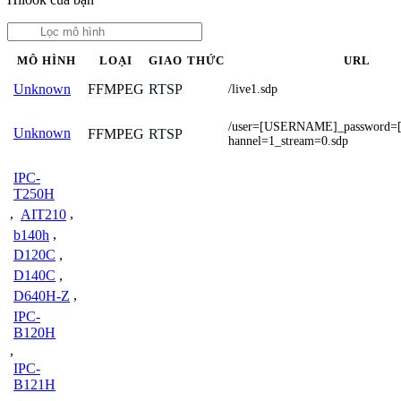
MÔ HÌNH
LOẠI
GIAO THỨC
URL
FFMPEG
RTSP
Unknown
/live1.sdp
/user=[USERNAME]_password
Unknown
FFMPEG
RTSP
hannel=1_stream=0.sdp
IPC-
T250H
,
AIT210
,
b140h
,
D120C
,
D140C
,
D640H-Z
,
IPC-
B120H
,
IPC-
B121H