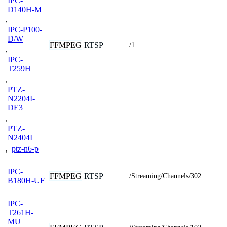
IPC-
D140H-M
,
IPC-P100-
D/W
FFMPEG
RTSP
/1
,
IPC-
T259H
,
PTZ-
N2204I-
DE3
,
PTZ-
N2404I
,
ptz-n6-p
IPC-
FFMPEG
RTSP
/Streaming/Channels/302
B180H-UF
IPC-
T261H-
MU