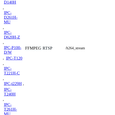
D140H
,
IPC-
D261H-
MU
,
IPC-
D620H-Z
,
IPC-P100-
FFMPEG
RTSP
/h264_stream
D/W
,
IPC-T120
,
IPC-
T221H-C
,
IPC-t229H
,
IPC-
T240H
,
IPC-
T261H-
MU