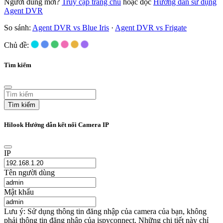
Người dùng mới?
Truy cập trang chủ
hoặc đọc
Hướng dẫn sử dụng
Agent DVR
So sánh:
Agent DVR vs Blue Iris
·
Agent DVR vs Frigate
Chủ đề:
Tìm kiếm
Tìm kiếm
Hilook Hướng dẫn kết nối Camera IP
IP
Tên người dùng
Mật khẩu
Lưu ý: Sử dụng thông tin đăng nhập của camera của bạn, không
phải thông tin đăng nhập của ispyconnect. Những chi tiết này chỉ