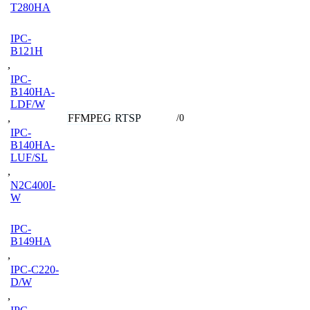
T280HA
IPC-
B121H
,
IPC-
B140HA-
LDF/W
FFMPEG
RTSP
,
/0
IPC-
B140HA-
LUF/SL
,
N2C400I-
W
IPC-
B149HA
,
IPC-C220-
D/W
,