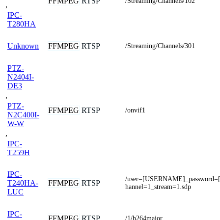
FFMPEG
RTSP
/Streaming/Channels/102
,
IPC-
T280HA
FFMPEG
RTSP
Unknown
/Streaming/Channels/301
PTZ-
N2404I-
DE3
,
PTZ-
FFMPEG
RTSP
/onvif1
N2C400I-
W-W
,
IPC-
T259H
IPC-
/user=[USERNAME]_password
FFMPEG
RTSP
T240HA-
hannel=1_stream=1.sdp
LUC
IPC-
FFMPEG
RTSP
/1/h264major