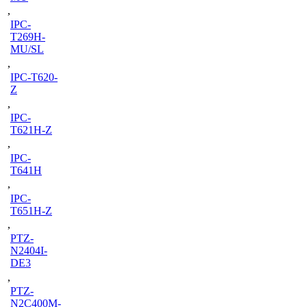
,
IPC-
T269H-
MU/SL
,
IPC-T620-
Z
,
IPC-
T621H-Z
,
IPC-
T641H
,
IPC-
T651H-Z
,
PTZ-
N2404I-
DE3
,
PTZ-
N2C400M-