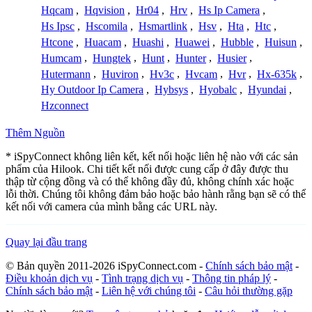
Hqcam
,
Hqvision
,
Hr04
,
Hrv
,
Hs Ip Camera
,
Hs Ipsc
,
Hscomila
,
Hsmartlink
,
Hsv
,
Hta
,
Htc
,
Htcone
,
Huacam
,
Huashi
,
Huawei
,
Hubble
,
Huisun
,
Humcam
,
Hungtek
,
Hunt
,
Hunter
,
Husier
,
Hutermann
,
Huviron
,
Hv3c
,
Hvcam
,
Hvr
,
Hx-635k
,
Hy Outdoor Ip Camera
,
Hybsys
,
Hyobalc
,
Hyundai
,
Hzconnect
Thêm Nguồn
* iSpyConnect không liên kết, kết nối hoặc liên hệ nào với các sản
phẩm của Hilook. Chi tiết kết nối được cung cấp ở đây được thu
thập từ cộng đồng và có thể không đầy đủ, không chính xác hoặc
lỗi thời. Chúng tôi không đảm bảo hoặc bảo hành rằng bạn sẽ có thể
kết nối với camera của mình bằng các URL này.
Quay lại đầu trang
© Bản quyền 2011-2026 iSpyConnect.com -
Chính sách bảo mật
-
Điều khoản dịch vụ
-
Tình trạng dịch vụ
-
Thông tin pháp lý
-
Chính sách bảo mật
-
Liên hệ với chúng tôi
-
Câu hỏi thường gặp