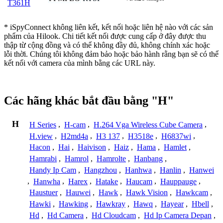
T361H
* iSpyConnect không liên kết, kết nối hoặc liên hệ nào với các sản
phẩm của Hilook. Chi tiết kết nối được cung cấp ở đây được thu
thập từ cộng đồng và có thể không đầy đủ, không chính xác hoặc
lỗi thời. Chúng tôi không đảm bảo hoặc bảo hành rằng bạn sẽ có thể
kết nối với camera của mình bằng các URL này.
Các hãng khác bắt đầu bằng "H"
H
H Series
,
H-cam
,
H.264 Vga Wireless Cube Camera
,
H.view
,
H2md4a
,
H3 137
,
H3518e
,
H6837wi
,
Hacon
,
Hai
,
Haivison
,
Haiz
,
Hama
,
Hamlet
,
Hamrabi
,
Hamrol
,
Hamrolte
,
Hanbang
,
Handy Ip Cam
,
Hangzhou
,
Hanhwa
,
Hanlin
,
Hanwei
,
Hanwha
,
Harex
,
Hatake
,
Haucam
,
Hauppauge
,
Haustuer
,
Hauwei
,
Hawk
,
Hawk Vision
,
Hawkcam
,
Hawki
,
Hawking
,
Hawkray
,
Hawq
,
Hayear
,
Hbell
,
Hd
,
Hd Camera
,
Hd Cloudcam
,
Hd Ip Camera Depan
,