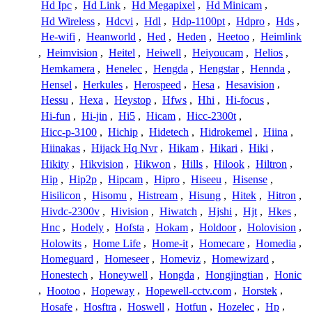
Hd Ipc
,
Hd Link
,
Hd Megapixel
,
Hd Minicam
,
Hd Wireless
,
Hdcvi
,
Hdl
,
Hdp-1100pt
,
Hdpro
,
Hds
,
He-wifi
,
Heanworld
,
Hed
,
Heden
,
Heetoo
,
Heimlink
,
Heimvision
,
Heitel
,
Heiwell
,
Heiyoucam
,
Helios
,
Hemkamera
,
Henelec
,
Hengda
,
Hengstar
,
Hennda
,
Hensel
,
Herkules
,
Herospeed
,
Hesa
,
Hesavision
,
Hessu
,
Hexa
,
Heystop
,
Hfws
,
Hhi
,
Hi-focus
,
Hi-fun
,
Hi-jin
,
Hi5
,
Hicam
,
Hicc-2300t
,
Hicc-p-3100
,
Hichip
,
Hidetech
,
Hidrokemel
,
Hiina
,
Hiinakas
,
Hijack Hq Nvr
,
Hikam
,
Hikari
,
Hiki
,
Hikity
,
Hikvision
,
Hikwon
,
Hills
,
Hilook
,
Hiltron
,
Hip
,
Hip2p
,
Hipcam
,
Hipro
,
Hiseeu
,
Hisense
,
Hisilicon
,
Hisomu
,
Histream
,
Hisung
,
Hitek
,
Hitron
,
Hivdc-2300v
,
Hivision
,
Hiwatch
,
Hjshi
,
Hjt
,
Hkes
,
Hnc
,
Hodely
,
Hofsta
,
Hokam
,
Holdoor
,
Holovision
,
Holowits
,
Home Life
,
Home-it
,
Homecare
,
Homedia
,
Homeguard
,
Homeseer
,
Homeviz
,
Homewizard
,
Honestech
,
Honeywell
,
Hongda
,
Hongjingtian
,
Honic
,
Hootoo
,
Hopeway
,
Hopewell-cctv.com
,
Horstek
,
Hosafe
,
Hosftra
,
Hoswell
,
Hotfun
,
Hozelec
,
Hp
,