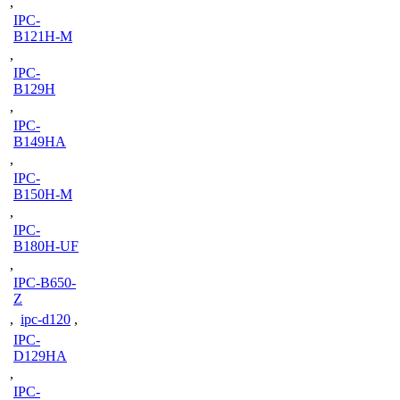
,
IPC-
B121H-M
,
IPC-
B129H
,
IPC-
B149HA
,
IPC-
B150H-M
,
IPC-
B180H-UF
,
IPC-B650-
Z
,
ipc-d120
,
IPC-
D129HA
,
IPC-