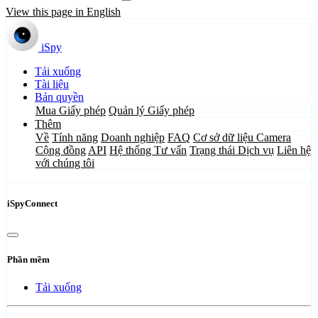
View this page in English
iSpy
Tải xuống
Tài liệu
Bản quyền
Mua Giấy phép
Quản lý Giấy phép
Thêm
Về
Tính năng
Doanh nghiệp
FAQ
Cơ sở dữ liệu Camera
Cộng đồng
API
Hệ thống Tư vấn
Trạng thái Dịch vụ
Liên hệ
với chúng tôi
iSpyConnect
Phần mềm
Tải xuống