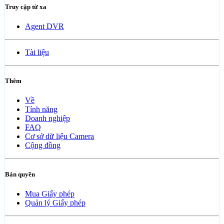
Truy cập từ xa
Agent DVR
Tài liệu
Thêm
Về
Tính năng
Doanh nghiệp
FAQ
Cơ sở dữ liệu Camera
Cộng đồng
Bản quyền
Mua Giấy phép
Quản lý Giấy phép