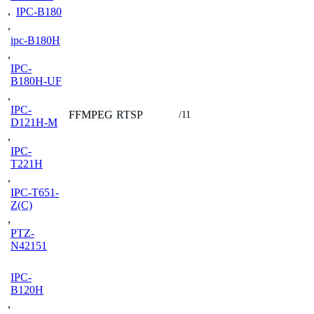
,
IPC-B180
,
ipc-B180H
,
IPC-
B180H-UF
,
IPC-
FFMPEG
RTSP
/11
D121H-M
,
IPC-
T221H
,
IPC-T651-
Z(C)
,
PTZ-
N42151
IPC-
B120H
,