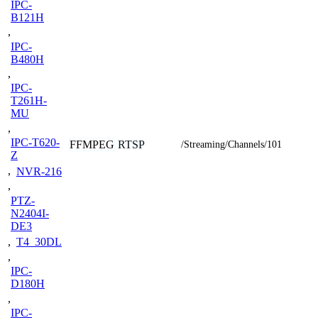
IPC-
B121H
,
IPC-
B480H
,
IPC-
T261H-
MU
,
IPC-T620-
FFMPEG
RTSP
/Streaming/Channels/101
Z
,
NVR-216
,
PTZ-
N2404I-
DE3
,
T4_30DL
,
IPC-
D180H
,
IPC-