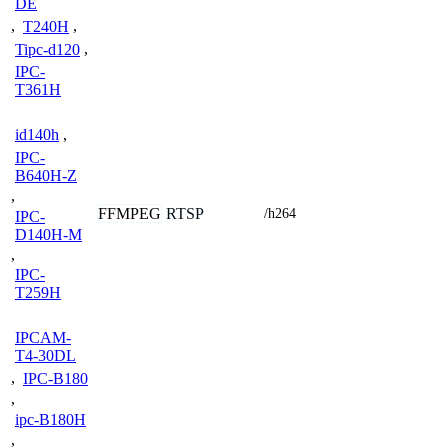
DE
,
T240H
,
Tipc-d120
,
IPC-
T361H
id140h
,
IPC-
B640H-Z
,
FFMPEG
RTSP
/h264
IPC-
D140H-M
,
IPC-
T259H
IPCAM-
T4-30DL
,
IPC-B180
,
ipc-B180H
,