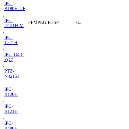
IPC-
B180H-UF
,
IPC-
FFMPEG
RTSP
/11
D121H-M
,
IPC-
T221H
,
IPC-T651-
Z(C)
,
PTZ-
N42151
IPC-
B120H
,
IPC-
B121H
,
IPC-
B480H