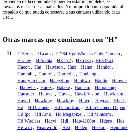
provienen de la comunidad y pueden estar incompletos, ser
inexactos o estar desactualizados. No proporcionamos garantía ni
respaldo de que pueda conectarse a sus cámaras utilizando estas
URL.
Otras marcas que comienzan con "H"
H
H Series
,
H-cam
,
H.264 Vga Wireless Cube Camera
,
H.view
,
H2md4a
,
H3 137
,
H3518e
,
H6837wi
,
Hacon
,
Hai
,
Haivison
,
Haiz
,
Hama
,
Hamlet
,
Hamrabi
,
Hamrol
,
Hamrolte
,
Hanbang
,
Handy Ip Cam
,
Hangzhou
,
Hanhwa
,
Hanlin
,
Hanwei
,
Hanwha
,
Harex
,
Hatake
,
Haucam
,
Hauppauge
,
Haustuer
,
Hauwei
,
Hawk
,
Hawk Vision
,
Hawkcam
,
Hawki
,
Hawking
,
Hawkray
,
Hawq
,
Hayear
,
Hbell
,
Hd
,
Hd Camera
,
Hd Cloudcam
,
Hd Ip Camera Depan
,
Hd Ipc
,
Hd Link
,
Hd Megapixel
,
Hd Minicam
,
Hd Wireless
,
Hdcvi
,
Hdl
,
Hdp-1100pt
,
Hdpro
,
Hds
,
He-wifi
,
Heanworld
,
Hed
,
Heden
,
Heetoo
,
Heimlink