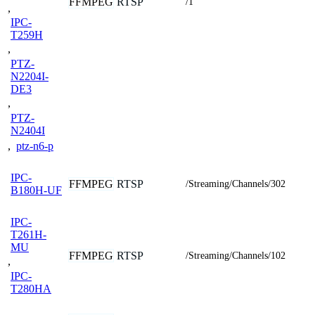
FFMPEG
RTSP
/1
,
IPC-
T259H
,
PTZ-
N2204I-
DE3
,
PTZ-
N2404I
,
ptz-n6-p
IPC-
FFMPEG
RTSP
/Streaming/Channels/302
B180H-UF
IPC-
T261H-
MU
FFMPEG
RTSP
/Streaming/Channels/102
,
IPC-
T280HA