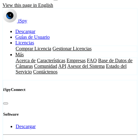
View this page in English
iSpy
Descargar
Guías de Usuario
Licencias
Comprar Licencia
Gestionar Licencias
Más
Acerca de
Características
Empresas
FAQ
Base de Datos de
Cámaras
Comunidad
API
Asesor del Sistema
Estado del
Servicio
Contáctenos
iSpyConnect
Software
Descargar