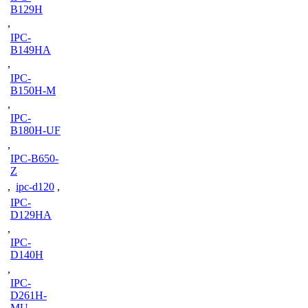
B129H
,
IPC-
B149HA
,
IPC-
B150H-M
,
IPC-
B180H-UF
,
IPC-B650-
Z
,
ipc-d120
,
IPC-
D129HA
,
IPC-
D140H
,
IPC-
D261H-
MU