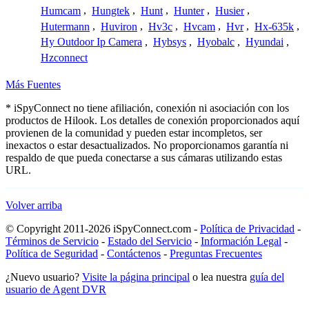
Humcam
,
Hungtek
,
Hunt
,
Hunter
,
Husier
,
Hutermann
,
Huviron
,
Hv3c
,
Hvcam
,
Hvr
,
Hx-635k
,
Hy Outdoor Ip Camera
,
Hybsys
,
Hyobalc
,
Hyundai
,
Hzconnect
Más Fuentes
* iSpyConnect no tiene afiliación, conexión ni asociación con los
productos de Hilook. Los detalles de conexión proporcionados aquí
provienen de la comunidad y pueden estar incompletos, ser
inexactos o estar desactualizados. No proporcionamos garantía ni
respaldo de que pueda conectarse a sus cámaras utilizando estas
URL.
Volver arriba
© Copyright 2011-2026 iSpyConnect.com -
Política de Privacidad
-
Términos de Servicio
-
Estado del Servicio
-
Información Legal
-
Política de Seguridad
-
Contáctenos
-
Preguntas Frecuentes
¿Nuevo usuario?
Visite la página principal
o lea nuestra
guía del
usuario de Agent DVR