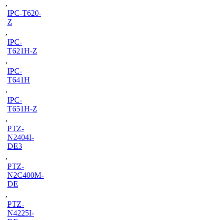
,
IPC-T620-
Z
,
IPC-
T621H-Z
,
IPC-
T641H
,
IPC-
T651H-Z
,
PTZ-
N2404I-
DE3
,
PTZ-
N2C400M-
DE
,
PTZ-
N4225I-