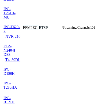
,
IPC-
T261H-
MU
,
IPC-T620-
FFMPEG
RTSP
/Streaming/Channels/101
Z
,
NVR-216
,
PTZ-
N2404I-
DE3
,
T4_30DL
,
IPC-
D180H
,
IPC-
T280HA
IPC-
B121H