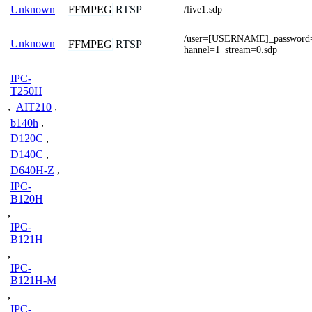
FFMPEG
RTSP
Unknown
/live1.sdp
/user=[USERNAME]_passwor
Unknown
FFMPEG
RTSP
hannel=1_stream=0.sdp
IPC-
T250H
,
AIT210
,
b140h
,
D120C
,
D140C
,
D640H-Z
,
IPC-
B120H
,
IPC-
B121H
,
IPC-
B121H-M
,
IPC-