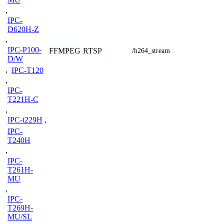
,
IPC-
D620H-Z
,
IPC-P100-
FFMPEG
RTSP
/h264_stream
D/W
,
IPC-T120
,
IPC-
T221H-C
,
IPC-t229H
,
IPC-
T240H
,
IPC-
T261H-
MU
,
IPC-
T269H-
MU/SL