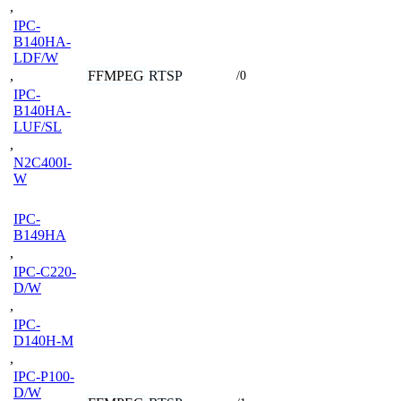
,
IPC-
B140HA-
LDF/W
FFMPEG
RTSP
,
/0
IPC-
B140HA-
LUF/SL
,
N2C400I-
W
IPC-
B149HA
,
IPC-C220-
D/W
,
IPC-
D140H-M
,
IPC-P100-
D/W