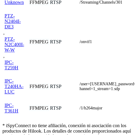
FFMPEG
RTSP
Unknown
/Streaming/Channels/301
PTZ-
N2404I-
DE3
,
PTZ-
FFMPEG
RTSP
/onvif1
N2C400I-
W-W
,
IPC-
T259H
IPC-
/user=[USERNAME]_passwor
FFMPEG
RTSP
T240HA-
hannel=1_stream=1.sdp
LUC
IPC-
FFMPEG
RTSP
/1/h264major
T361H
* iSpyConnect no tiene afiliación, conexión ni asociación con los
productos de Hilook. Los detalles de conexión proporcionados aquí