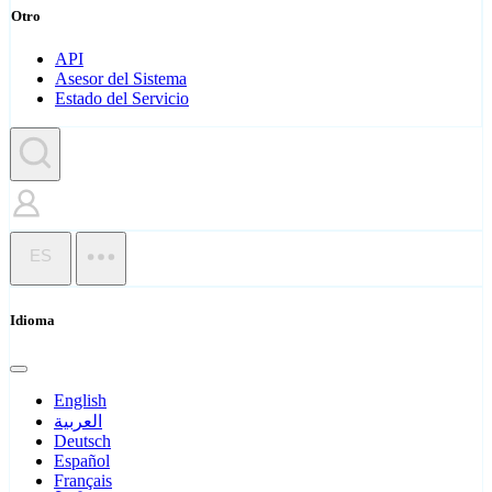
Otro
API
Asesor del Sistema
Estado del Servicio
ES
Idioma
English
العربية
Deutsch
Español
Français