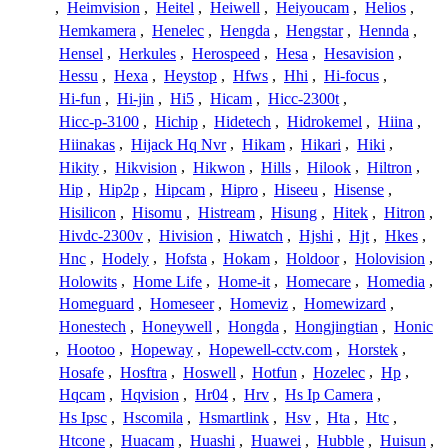
,
Heimvision
,
Heitel
,
Heiwell
,
Heiyoucam
,
Helios
,
Hemkamera
,
Henelec
,
Hengda
,
Hengstar
,
Hennda
,
Hensel
,
Herkules
,
Herospeed
,
Hesa
,
Hesavision
,
Hessu
,
Hexa
,
Heystop
,
Hfws
,
Hhi
,
Hi-focus
,
Hi-fun
,
Hi-jin
,
Hi5
,
Hicam
,
Hicc-2300t
,
Hicc-p-3100
,
Hichip
,
Hidetech
,
Hidrokemel
,
Hiina
,
Hiinakas
,
Hijack Hq Nvr
,
Hikam
,
Hikari
,
Hiki
,
Hikity
,
Hikvision
,
Hikwon
,
Hills
,
Hilook
,
Hiltron
,
Hip
,
Hip2p
,
Hipcam
,
Hipro
,
Hiseeu
,
Hisense
,
Hisilicon
,
Hisomu
,
Histream
,
Hisung
,
Hitek
,
Hitron
,
Hivdc-2300v
,
Hivision
,
Hiwatch
,
Hjshi
,
Hjt
,
Hkes
,
Hnc
,
Hodely
,
Hofsta
,
Hokam
,
Holdoor
,
Holovision
,
Holowits
,
Home Life
,
Home-it
,
Homecare
,
Homedia
,
Homeguard
,
Homeseer
,
Homeviz
,
Homewizard
,
Honestech
,
Honeywell
,
Hongda
,
Hongjingtian
,
Honic
,
Hootoo
,
Hopeway
,
Hopewell-cctv.com
,
Horstek
,
Hosafe
,
Hosftra
,
Hoswell
,
Hotfun
,
Hozelec
,
Hp
,
Hqcam
,
Hqvision
,
Hr04
,
Hrv
,
Hs Ip Camera
,
Hs Ipsc
,
Hscomila
,
Hsmartlink
,
Hsv
,
Hta
,
Htc
,
Htcone
,
Huacam
,
Huashi
,
Huawei
,
Hubble
,
Huisun
,