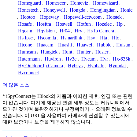
Homeguard
,
Homeseer
,
Homeviz
,
Homewizard
,
Honestech
,
Honeywell
,
Hongda
,
Hongjingtian
,
Honic
,
Hootoo
,
Hopeway
,
Hopewell-cctv.com
,
Horstek
,
Hosafe
,
Hosftra
,
Hoswell
,
Hotfun
,
Hozelec
,
Hp
,
Hqcam
,
Hqvision
,
Hr04
,
Hrv
,
Hs Ip Camera
,
Hs Ipsc
,
Hscomila
,
Hsmartlink
,
Hsv
,
Hta
,
Htc
,
Htcone
,
Huacam
,
Huashi
,
Huawei
,
Hubble
,
Huisun
,
Humcam
,
Hungtek
,
Hunt
,
Hunter
,
Husier
,
Hutermann
,
Huviron
,
Hv3c
,
Hvcam
,
Hvr
,
Hx-635k
,
Hy Outdoor Ip Camera
,
Hybsys
,
Hyobalc
,
Hyundai
,
Hzconnect
더 많은 소스
* iSpyConnect는 Hilook의 제품과 어떠한 제휴, 연결 또는 관련
이 없습니다. 여기에 제공된 연결 세부 정보는 커뮤니티에서
모아진 것이며 불완전하거나 부정확하거나 오래된 정보일 수
있습니다. 이 URL을 사용하여 카메라에 연결할 수 있는지에
대한 보증이나 보증을 제공하지 않습니다.