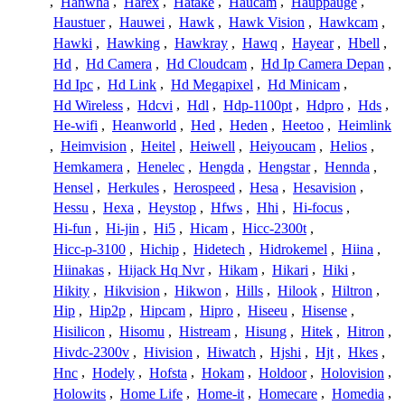
,
Hanwha
,
Harex
,
Hatake
,
Haucam
,
Hauppauge
,
Haustuer
,
Hauwei
,
Hawk
,
Hawk Vision
,
Hawkcam
,
Hawki
,
Hawking
,
Hawkray
,
Hawq
,
Hayear
,
Hbell
,
Hd
,
Hd Camera
,
Hd Cloudcam
,
Hd Ip Camera Depan
,
Hd Ipc
,
Hd Link
,
Hd Megapixel
,
Hd Minicam
,
Hd Wireless
,
Hdcvi
,
Hdl
,
Hdp-1100pt
,
Hdpro
,
Hds
,
He-wifi
,
Heanworld
,
Hed
,
Heden
,
Heetoo
,
Heimlink
,
Heimvision
,
Heitel
,
Heiwell
,
Heiyoucam
,
Helios
,
Hemkamera
,
Henelec
,
Hengda
,
Hengstar
,
Hennda
,
Hensel
,
Herkules
,
Herospeed
,
Hesa
,
Hesavision
,
Hessu
,
Hexa
,
Heystop
,
Hfws
,
Hhi
,
Hi-focus
,
Hi-fun
,
Hi-jin
,
Hi5
,
Hicam
,
Hicc-2300t
,
Hicc-p-3100
,
Hichip
,
Hidetech
,
Hidrokemel
,
Hiina
,
Hiinakas
,
Hijack Hq Nvr
,
Hikam
,
Hikari
,
Hiki
,
Hikity
,
Hikvision
,
Hikwon
,
Hills
,
Hilook
,
Hiltron
,
Hip
,
Hip2p
,
Hipcam
,
Hipro
,
Hiseeu
,
Hisense
,
Hisilicon
,
Hisomu
,
Histream
,
Hisung
,
Hitek
,
Hitron
,
Hivdc-2300v
,
Hivision
,
Hiwatch
,
Hjshi
,
Hjt
,
Hkes
,
Hnc
,
Hodely
,
Hofsta
,
Hokam
,
Holdoor
,
Holovision
,
Holowits
,
Home Life
,
Home-it
,
Homecare
,
Homedia
,