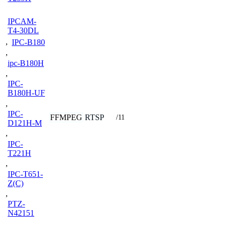
IPCAM-
T4-30DL
,
IPC-B180
,
ipc-B180H
,
IPC-
B180H-UF
,
IPC-
FFMPEG
RTSP
/11
D121H-M
,
IPC-
T221H
,
IPC-T651-
Z(C)
,
PTZ-
N42151