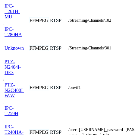
IPC-
T261H-
MU
FFMPEG
RTSP
/Streaming/Channels/102
,
IPC-
T280HA
FFMPEG
RTSP
Unknown
/Streaming/Channels/301
PTZ-
N2404I-
DE3
,
PTZ-
FFMPEG
RTSP
/onvif1
N2C400I-
W-W
,
IPC-
T259H
IPC-
/user=[USERNAME]_password=[PA
FFMPEG
RTSP
T240HA-
hannel=1_stream=1.sdp