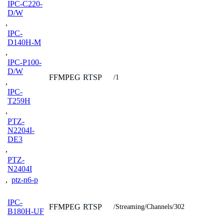
IPC-C220-
D/W
,
IPC-
D140H-M
,
IPC-P100-
D/W
FFMPEG
RTSP
/1
,
IPC-
T259H
,
PTZ-
N2204I-
DE3
,
PTZ-
N2404I
,
ptz-n6-p
IPC-
FFMPEG
RTSP
/Streaming/Channels/302
B180H-UF