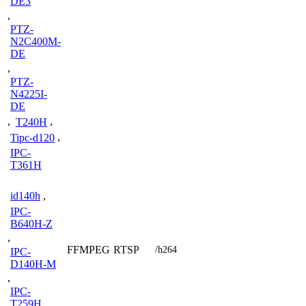
DE3
,
PTZ-
N2C400M-
DE
,
PTZ-
N4225I-
DE
,
T240H
,
Tipc-d120
,
IPC-
T361H
id140h
,
IPC-
B640H-Z
,
FFMPEG
RTSP
/h264
IPC-
D140H-M
,
IPC-
T259H