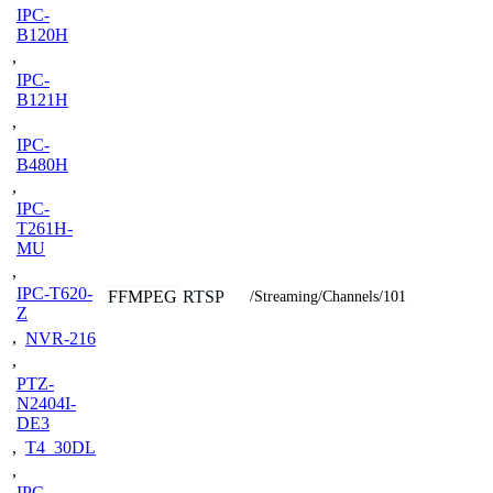
IPC-
B120H
,
IPC-
B121H
,
IPC-
B480H
,
IPC-
T261H-
MU
,
IPC-T620-
FFMPEG
RTSP
/Streaming/Channels/101
Z
,
NVR-216
,
PTZ-
N2404I-
DE3
,
T4_30DL
,
IPC-