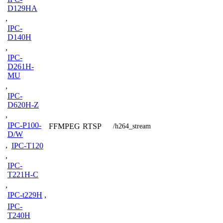
D129HA
,
IPC-
D140H
,
IPC-
D261H-
MU
,
IPC-
D620H-Z
,
IPC-P100-
FFMPEG
RTSP
/h264_stream
D/W
,
IPC-T120
,
IPC-
T221H-C
,
IPC-t229H
,
IPC-
T240H