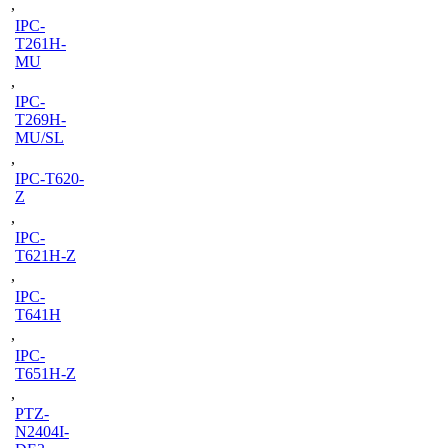
,
IPC-
T261H-
MU
,
IPC-
T269H-
MU/SL
,
IPC-T620-
Z
,
IPC-
T621H-Z
,
IPC-
T641H
,
IPC-
T651H-Z
,
PTZ-
N2404I-