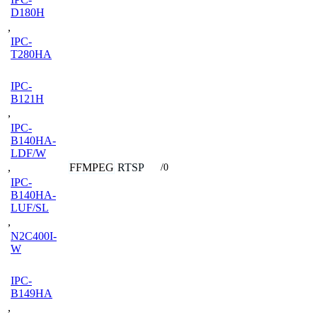
D180H
,
IPC-
T280HA
IPC-
B121H
,
IPC-
B140HA-
LDF/W
FFMPEG
RTSP
,
/0
IPC-
B140HA-
LUF/SL
,
N2C400I-
W
IPC-
B149HA
,