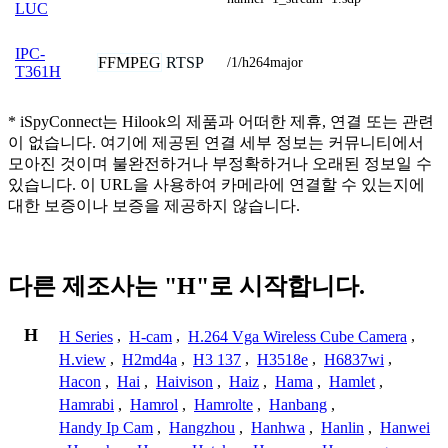
LUC
IPC-
FFMPEG
RTSP
/1/h264major
T361H
* iSpyConnect는 Hilook의 제품과 어떠한 제휴, 연결 또는 관련
이 없습니다. 여기에 제공된 연결 세부 정보는 커뮤니티에서
모아진 것이며 불완전하거나 부정확하거나 오래된 정보일 수
있습니다. 이 URL을 사용하여 카메라에 연결할 수 있는지에
대한 보증이나 보증을 제공하지 않습니다.
다른 제조사는 "H"로 시작합니다.
H
H Series
,
H-cam
,
H.264 Vga Wireless Cube Camera
,
H.view
,
H2md4a
,
H3 137
,
H3518e
,
H6837wi
,
Hacon
,
Hai
,
Haivison
,
Haiz
,
Hama
,
Hamlet
,
Hamrabi
,
Hamrol
,
Hamrolte
,
Hanbang
,
Handy Ip Cam
,
Hangzhou
,
Hanhwa
,
Hanlin
,
Hanwei