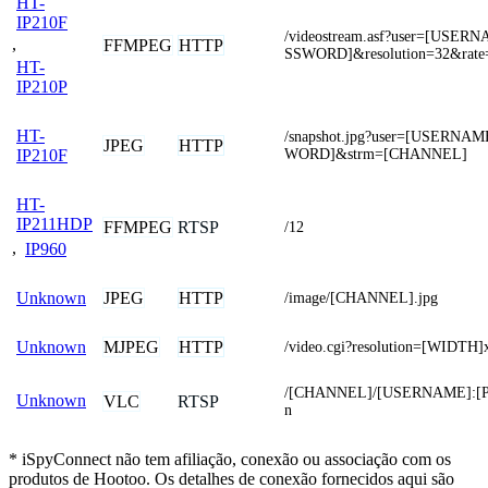
HT-
IP210F
/videostream.asf?user=[USE
,
FFMPEG
HTTP
SSWORD]&resolution=32&rate
HT-
IP210P
HT-
/snapshot.jpg?user=[USERNA
JPEG
HTTP
WORD]&strm=[CHANNEL]
IP210F
HT-
IP211HDP
FFMPEG
RTSP
/12
,
IP960
JPEG
HTTP
Unknown
/image/[CHANNEL].jpg
MJPEG
HTTP
Unknown
/video.cgi?resolution=[WIDTH
/[CHANNEL]/[USERNAME]:[
Unknown
VLC
RTSP
n
* iSpyConnect não tem afiliação, conexão ou associação com os
produtos de Hootoo. Os detalhes de conexão fornecidos aqui são