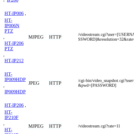
HT-IP006
,
HT-
IP006N
PTZ
/videostream.cgi?user=[USE
MJPEG
HTTP
,
SSWORD]&resolution=32&rate
HT-IP206
PTZ
,
HT-IP212
HT-
IP009HDP
/cgi-bin/video_snapshot.cgi?
JPEG
HTTP
,
&pwd=[PASSWORD]
IP009HDP
HT-IP206
,
HT-
IP210F
,
MJPEG
HTTP
/videostream.cgi?rate=11
HT-