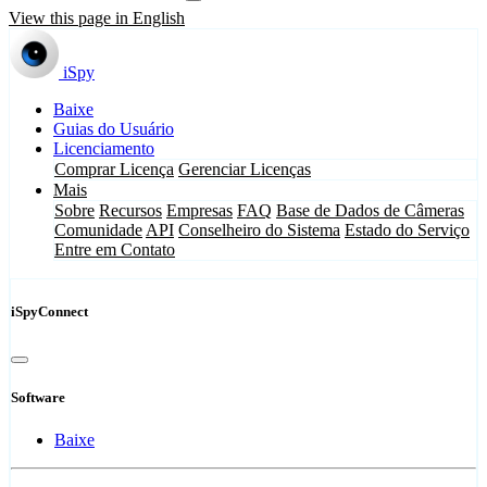
View this page in English
iSpy
Baixe
Guias do Usuário
Licenciamento
Comprar Licença
Gerenciar Licenças
Mais
Sobre
Recursos
Empresas
FAQ
Base de Dados de Câmeras
Comunidade
API
Conselheiro do Sistema
Estado do Serviço
Entre em Contato
iSpyConnect
Software
Baixe