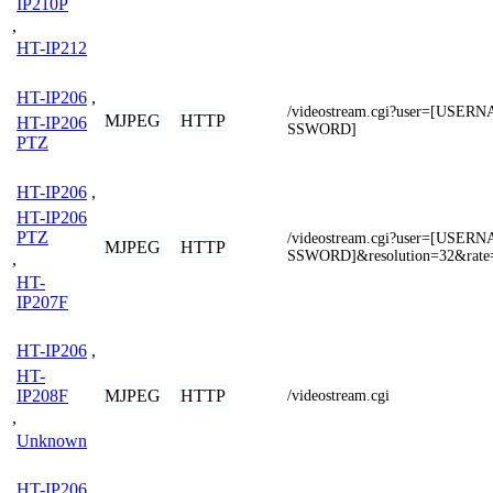
IP210P
,
HT-IP212
HT-IP206
,
/videostream.cgi?user=[USE
MJPEG
HTTP
HT-IP206
SSWORD]
PTZ
HT-IP206
,
HT-IP206
PTZ
/videostream.cgi?user=[USE
MJPEG
HTTP
SSWORD]&resolution=32&rate
,
HT-
IP207F
HT-IP206
,
HT-
MJPEG
HTTP
IP208F
/videostream.cgi
,
Unknown
HT-IP206
,