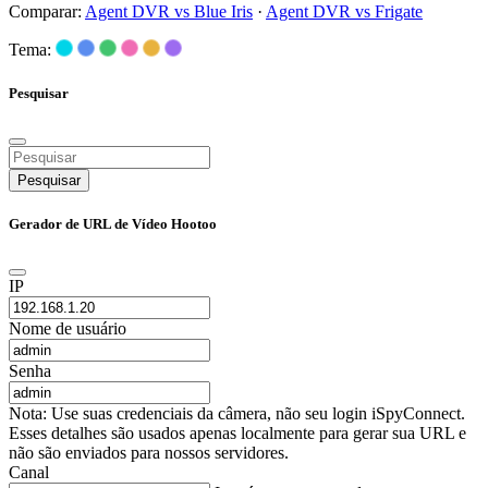
Comparar:
Agent DVR vs Blue Iris
·
Agent DVR vs Frigate
Tema:
Pesquisar
Pesquisar
Gerador de URL de Vídeo Hootoo
IP
Nome de usuário
Senha
Nota: Use suas credenciais da câmera, não seu login iSpyConnect.
Esses detalhes são usados apenas localmente para gerar sua URL e
não são enviados para nossos servidores.
Canal