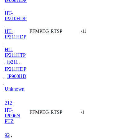
IP008HDP
,
HT-
IP210HDP
,
FFMPEG
RTSP
HT-
/11
IP211HDP
,
HT-
IP211HTP
,
ip211
,
IP211HDP
,
IP960HD
,
Unknown
212
,
HT-
FFMPEG
RTSP
/1
IP006N
PTZ
92
,