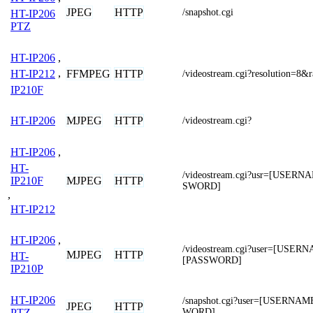
JPEG
HTTP
/snapshot.cgi
HT-IP206
PTZ
HT-IP206
,
FFMPEG
HTTP
HT-IP212
,
/videostream.cgi?resolution=8&
IP210F
MJPEG
HTTP
HT-IP206
/videostream.cgi?
HT-IP206
,
HT-
/videostream.cgi?usr=[USER
MJPEG
HTTP
IP210F
SWORD]
,
HT-IP212
HT-IP206
,
/videostream.cgi?user=[USER
MJPEG
HTTP
HT-
[PASSWORD]
IP210P
HT-IP206
/snapshot.cgi?user=[USERNA
JPEG
HTTP
WORD]
PTZ