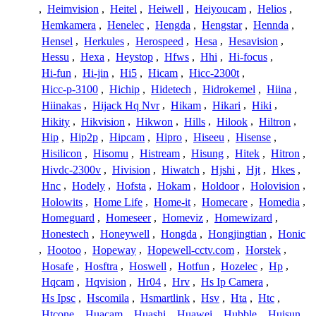
,
Heimvision
,
Heitel
,
Heiwell
,
Heiyoucam
,
Helios
,
Hemkamera
,
Henelec
,
Hengda
,
Hengstar
,
Hennda
,
Hensel
,
Herkules
,
Herospeed
,
Hesa
,
Hesavision
,
Hessu
,
Hexa
,
Heystop
,
Hfws
,
Hhi
,
Hi-focus
,
Hi-fun
,
Hi-jin
,
Hi5
,
Hicam
,
Hicc-2300t
,
Hicc-p-3100
,
Hichip
,
Hidetech
,
Hidrokemel
,
Hiina
,
Hiinakas
,
Hijack Hq Nvr
,
Hikam
,
Hikari
,
Hiki
,
Hikity
,
Hikvision
,
Hikwon
,
Hills
,
Hilook
,
Hiltron
,
Hip
,
Hip2p
,
Hipcam
,
Hipro
,
Hiseeu
,
Hisense
,
Hisilicon
,
Hisomu
,
Histream
,
Hisung
,
Hitek
,
Hitron
,
Hivdc-2300v
,
Hivision
,
Hiwatch
,
Hjshi
,
Hjt
,
Hkes
,
Hnc
,
Hodely
,
Hofsta
,
Hokam
,
Holdoor
,
Holovision
,
Holowits
,
Home Life
,
Home-it
,
Homecare
,
Homedia
,
Homeguard
,
Homeseer
,
Homeviz
,
Homewizard
,
Honestech
,
Honeywell
,
Hongda
,
Hongjingtian
,
Honic
,
Hootoo
,
Hopeway
,
Hopewell-cctv.com
,
Horstek
,
Hosafe
,
Hosftra
,
Hoswell
,
Hotfun
,
Hozelec
,
Hp
,
Hqcam
,
Hqvision
,
Hr04
,
Hrv
,
Hs Ip Camera
,
Hs Ipsc
,
Hscomila
,
Hsmartlink
,
Hsv
,
Hta
,
Htc
,
Htcone
,
Huacam
,
Huashi
,
Huawei
,
Hubble
,
Huisun
,