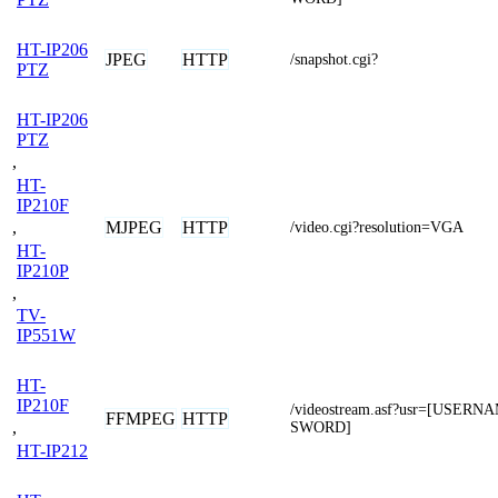
HT-IP206
JPEG
HTTP
/snapshot.cgi?
PTZ
HT-IP206
PTZ
,
HT-
IP210F
MJPEG
HTTP
,
/video.cgi?resolution=VGA
HT-
IP210P
,
TV-
IP551W
HT-
IP210F
/videostream.asf?usr=[USER
FFMPEG
HTTP
,
SWORD]
HT-IP212