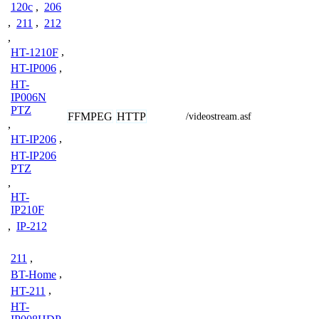
120c
,
206
,
211
,
212
,
HT-1210F
,
HT-IP006
,
HT-
IP006N
PTZ
FFMPEG
HTTP
/videostream.asf
,
HT-IP206
,
HT-IP206
PTZ
,
HT-
IP210F
,
IP-212
211
,
BT-Home
,
HT-211
,
HT-