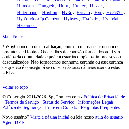
Humcam
,
Hungtek
,
Hunt
,
Hunter
,
Husier
,
Hutermann
,
Huviron
,
Hv3c
,
Hvcam
,
Hvr
,
Hx-635k
,
Hy Outdoor Ip Camera
,
Hybsys
,
Hyobalc
,
Hyundai
,
Hzconnect
Mais Fontes
* iSpyConnect não tem afiliação, conexão ou associação com os
produtos de Hootoo. Os detalhes de conexão fornecidos aqui são
obtidos da comunidade e podem estar incompletos, imprecisos ou
desatualizados. Não fornecemos nenhuma garantia ou assegurança
de que você conseguirá se conectar às suas câmeras usando estas
URLs.
Voltar ao topo
© Copyright 2011-2026 iSpyConnect.com -
Política de Privacidade
-
Termos de Serviço
-
Status do Serviço
-
Informações Legais
-
Política de Segurança
-
Entre em Contato
-
Perguntas Frequentes
Novo usuário?
Visite a página inicial
ou leia nosso
guia do usuário
Agent DVR