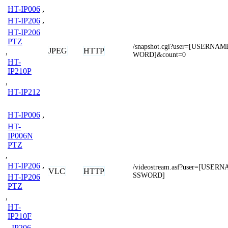
HT-IP006
,
HT-IP206
,
HT-IP206
PTZ
/snapshot.cgi?user=[USERNA
JPEG
HTTP
,
WORD]&count=0
HT-
IP210P
,
HT-IP212
HT-IP006
,
HT-
IP006N
PTZ
,
HT-IP206
,
/videostream.asf?user=[USE
VLC
HTTP
SSWORD]
HT-IP206
PTZ
,
HT-
IP210F
,
IP206