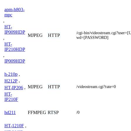
apm-h803-
mpc
,
HT-
IP009HDP
/cgi-bin/videostream.cgi?use
MJPEG
HTTP
wd=[PASSWORD]
,
HT-
IP210HDP
,
IP009HDP
h-210p
,
H212P
,
MJPEG
HTTP
/videostream.cgi?rate=0
HT-IP206
,
HT-
IP210F
FFMPEG
RTSP
hd211
/0
HT-1210F
,