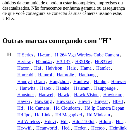
obtidos da comunidade e podem estar incompletos, imprecisos ou
desatualizados. Não fornecemos nenhuma garantia ou assegurança
de que você conseguirá se conectar às suas câmeras usando estas
URLs.
Outras marcas começando com "H"
H
H Series
,
H-cam
,
H.264 Vga Wireless Cube Camera
,
H.view
,
H2md4a
,
H3 137
,
H3518e
,
H6837wi
,
Hacon
,
Hai
,
Haivison
,
Haiz
,
Hama
,
Hamlet
,
Hamrabi
,
Hamrol
,
Hamrolte
,
Hanbang
,
Handy Ip Cam
,
Hangzhou
,
Hanhwa
,
Hanlin
,
Hanwei
,
Hanwha
,
Harex
,
Hatake
,
Haucam
,
Hauppauge
,
Haustuer
,
Hauwei
,
Hawk
,
Hawk Vision
,
Hawkcam
,
Hawki
,
Hawking
,
Hawkray
,
Hawq
,
Hayear
,
Hbell
,
Hd
,
Hd Camera
,
Hd Cloudcam
,
Hd Ip Camera Depan
,
Hd Ipc
,
Hd Link
,
Hd Megapixel
,
Hd Minicam
,
Hd Wireless
,
Hdcvi
,
Hdl
,
Hdp-1100pt
,
Hdpro
,
Hds
,
He-wifi
,
Heanworld
,
Hed
,
Heden
,
Heetoo
,
Heimlink