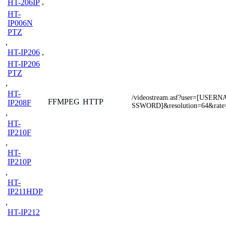
HT-206IP
,
HT-
IP006N
PTZ
,
HT-IP206
,
HT-IP206
PTZ
,
HT-
/videostream.asf?user=[USE
FFMPEG
HTTP
IP208F
SSWORD]&resolution=64&rate
,
HT-
IP210F
,
HT-
IP210P
,
HT-
IP211HDP
,
HT-IP212