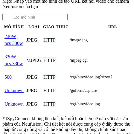
Mẹo: Nhấp vào một mô hình để tạo URL kết nối video cho camera
Neufusion của bạn
MÔ HÌNH
LOẠI
GIAO THỨC
URL
230W
,
JPEG
HTTP
/image.jpg
ncs-330w
330W
,
MJPEG
HTTP
/mjpeg.cgi
ncs-330w
JPEG
HTTP
500
/cgi-bin/video.jpg?size=2
JPEG
HTTP
Unknown
/goform/capture
JPEG
HTTP
Unknown
/cgi-bin/video.jpg
* iSpyConnect không liên kết, kết nối hoặc liên hệ nào với các sản
phẩm của Neufusion. Chi tiết kết nối được cung cấp ở đây được thu
thập từ cộng đồng và có thể không đầy đủ, không chính xác hoặc