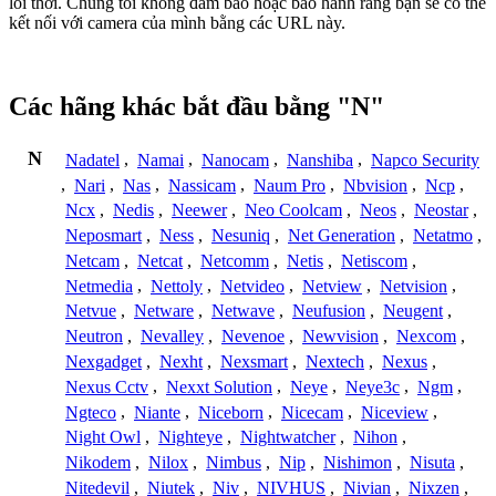
lỗi thời. Chúng tôi không đảm bảo hoặc bảo hành rằng bạn sẽ có thể
kết nối với camera của mình bằng các URL này.
Các hãng khác bắt đầu bằng "N"
N
Nadatel
,
Namai
,
Nanocam
,
Nanshiba
,
Napco Security
,
Nari
,
Nas
,
Nassicam
,
Naum Pro
,
Nbvision
,
Ncp
,
Ncx
,
Nedis
,
Neewer
,
Neo Coolcam
,
Neos
,
Neostar
,
Neposmart
,
Ness
,
Nesuniq
,
Net Generation
,
Netatmo
,
Netcam
,
Netcat
,
Netcomm
,
Netis
,
Netiscom
,
Netmedia
,
Nettoly
,
Netvideo
,
Netview
,
Netvision
,
Netvue
,
Netware
,
Netwave
,
Neufusion
,
Neugent
,
Neutron
,
Nevalley
,
Nevenoe
,
Newvision
,
Nexcom
,
Nexgadget
,
Nexht
,
Nexsmart
,
Nextech
,
Nexus
,
Nexus Cctv
,
Nexxt Solution
,
Neye
,
Neye3c
,
Ngm
,
Ngteco
,
Niante
,
Niceborn
,
Nicecam
,
Niceview
,
Night Owl
,
Nighteye
,
Nightwatcher
,
Nihon
,
Nikodem
,
Nilox
,
Nimbus
,
Nip
,
Nishimon
,
Nisuta
,
Nitedevil
,
Niutek
,
Niv
,
NIVHUS
,
Nivian
,
Nixzen
,