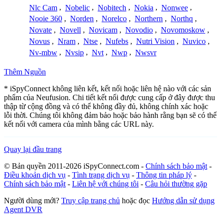
Nlc Cam
,
Nobelic
,
Nobitech
,
Nokia
,
Nonwee
,
Nooie 360
,
Norden
,
Norelco
,
Northern
,
Northq
,
Novate
,
Novell
,
Novicam
,
Novodio
,
Novomoskow
,
Novus
,
Nram
,
Ntse
,
Nufebs
,
Nutri Vision
,
Nuvico
,
Nv-mbw
,
Nvsip
,
Nvt
,
Nwp
,
Nwsvr
Thêm Nguồn
* iSpyConnect không liên kết, kết nối hoặc liên hệ nào với các sản
phẩm của Neufusion. Chi tiết kết nối được cung cấp ở đây được thu
thập từ cộng đồng và có thể không đầy đủ, không chính xác hoặc
lỗi thời. Chúng tôi không đảm bảo hoặc bảo hành rằng bạn sẽ có thể
kết nối với camera của mình bằng các URL này.
Quay lại đầu trang
© Bản quyền 2011-2026 iSpyConnect.com -
Chính sách bảo mật
-
Điều khoản dịch vụ
-
Tình trạng dịch vụ
-
Thông tin pháp lý
-
Chính sách bảo mật
-
Liên hệ với chúng tôi
-
Câu hỏi thường gặp
Người dùng mới?
Truy cập trang chủ
hoặc đọc
Hướng dẫn sử dụng
Agent DVR