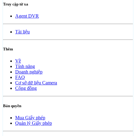
Truy cập từ xa
Agent DVR
Tài liệu
Thêm
Về
Tính năng
Doanh nghiệp
FAQ
Cơ sở dữ liệu Camera
Cộng đồng
Bản quyền
Mua Giấy phép
Quản lý Giấy phép