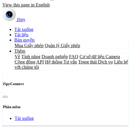
View this page in English
iSpy
Tải xuống
Tài liệu
Bản quyền
Mua Giấy phép
Quản lý Giấy phép
Thêm
Về
Tính năng
Doanh nghiệp
FAQ
Cơ sở dữ liệu Camera
Cộng đồng
API
Hệ thống Tư vấn
Trạng thái Dịch vụ
Liên hệ
với chúng tôi
iSpyConnect
Phần mềm
Tải xuống