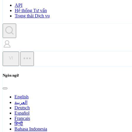
API
Hệ thống Tư vấn
Trạng thái Dịch vụ
VI
Ngôn ngữ
English
العربية
Deutsch
Español
Français
हिन्दी
Bahasa Indonesia