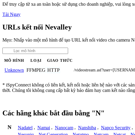
Để truy cập từ xa an toàn hoặc sử dụng cho doanh nghiệp, vui lòng
Tải Ngay
URLs kết nối Nevalley
Mẹo: Nhấp vào một mô hình để tạo URL kết nối video cho camera N
MÔ HÌNH
LOẠI
GIAO THỨC
FFMPEG
HTTP
Unknown
/videostream.asf?user=[USER
* iSpyConnect không có liên kết, kết nối hoặc liên hệ nào với các sả
thời. Chúng tôi không cung cấp bất kỳ bảo đảm hay cam kết nào rằng
Các hãng khác bắt đầu bằng "N"
N
Nadatel
,
Namai
,
Nanocam
,
Nanshiba
,
Napco Security
,
Nesuniq
,
Net Generation
,
Netatmo
,
Netcam
,
Netcat
,
N