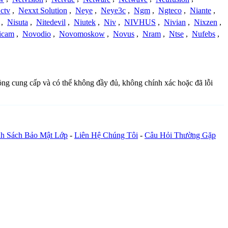
ctv
,
Nexxt Solution
,
Neye
,
Neye3c
,
Ngm
,
Ngteco
,
Niante
,
,
Nisuta
,
Nitedevil
,
Niutek
,
Niv
,
NIVHUS
,
Nivian
,
Nixzen
,
icam
,
Novodio
,
Novomoskow
,
Novus
,
Nram
,
Ntse
,
Nufebs
,
đồng cung cấp và có thể không đầy đủ, không chính xác hoặc đã lỗi
h Sách Bảo Mật Lớp
-
Liên Hệ Chúng Tôi
-
Câu Hỏi Thường Gặp