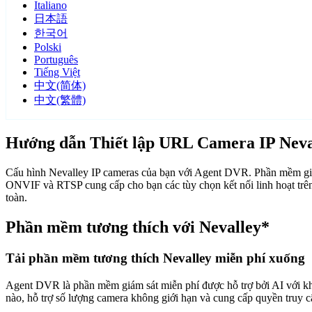
Italiano
日本語
한국어
Polski
Português
Tiếng Việt
中文(简体)
中文(繁體)
Hướng dẫn Thiết lập URL Camera IP Neva
Cấu hình Nevalley IP cameras của bạn với Agent DVR. Phần mềm giám
ONVIF và RTSP cung cấp cho bạn các tùy chọn kết nối linh hoạt trên
toàn.
Phần mềm tương thích với Nevalley*
Tải phần mềm tương thích Nevalley miễn phí xuống
Agent DVR là phần mềm giám sát miễn phí được hỗ trợ bởi AI với khả n
nào, hỗ trợ số lượng camera không giới hạn và cung cấp quyền truy 