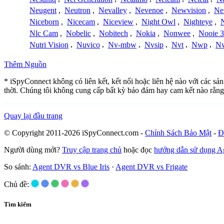
Neugent
,
Neutron
,
Nevalley
,
Nevenoe
,
Newvision
,
Ne
Niceborn
,
Nicecam
,
Niceview
,
Night Owl
,
Nighteye
,
Nlc Cam
,
Nobelic
,
Nobitech
,
Nokia
,
Nonwee
,
Nooie 
Nutri Vision
,
Nuvico
,
Nv-mbw
,
Nvsip
,
Nvt
,
Nwp
,
N
Thêm Nguồn
* iSpyConnect không có liên kết, kết nối hoặc liên hệ nào với các sả
thời. Chúng tôi không cung cấp bất kỳ bảo đảm hay cam kết nào rằng
Quay lại đầu trang
© Copyright 2011-2026 iSpyConnect.com -
Chính Sách Bảo Mật
-
Đ
Người dùng mới?
Truy cập trang chủ
hoặc đọc
hướng dẫn sử dụng 
So sánh:
Agent DVR vs Blue Iris
·
Agent DVR vs Frigate
Chủ đề:
Tìm kiếm