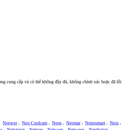
đồng cung cấp và có thể không đầy đủ, không chính xác hoặc đã lỗi
,
Neewer
,
Neo Coolcam
,
Neos
,
Neostar
,
Neposmart
,
Ness
,
ew
,
Netvision
,
Netvue
,
Netware
,
Netwave
,
Neufusion
,