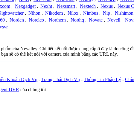
xcom
,
Nexgadget
,
Nexht
,
Nexsmart
,
Nextech
,
Nexus
,
Nexus C
Nightwatcher
,
Nihon
,
Nikodem
,
Nilox
,
Nimbus
,
Nip
,
Nishimon
360
,
Norden
,
Norelco
,
Northern
,
Northq
,
Novate
,
Novell
,
Nov
wsvr
n phẩm của Nevalley. Chi tiết kết nối được cung cấp ở đây là do cộng 
 bạn sẽ có thể kết nối với camera của mình bằng các URL này.
iều Khoản Dịch Vụ
-
Trạng Thái Dịch Vụ
-
Thông Tin Pháp Lý
-
Chín
Agent DVR
của chúng tôi