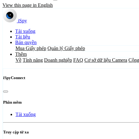
View this page in English
iSpy
Tải xuống
Tài liệu
Bản quyền
Mua Giấy phép
Quản lý Giấy phép
Thêm
Về
Tính năng
Doanh nghiệp
FAQ
Cơ sở dữ liệu Camera
Cộng
iSpyConnect
Phần mềm
Tải xuống
Truy cập từ xa