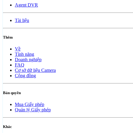
Agent DVR
Tài liệu
Thêm
Về
Tính năng
Doanh nghiệp
FAQ
Cơ sở dữ liệu Camera
Cộng đồng
Bản quyền
Mua Giấy phép
Quản lý Giấy phép
Khác