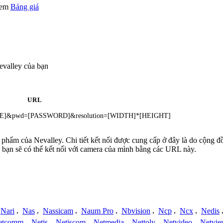
 xem
Bảng giá
evalley của bạn
URL
NAME]&pwd=[PASSWORD]&resolution=[WIDTH]*[HEIGHT]
n phẩm của Nevalley. Chi tiết kết nối được cung cấp ở đây là do cộng 
 bạn sẽ có thể kết nối với camera của mình bằng các URL này.
Nari
,
Nas
,
Nassicam
,
Naum Pro
,
Nbvision
,
Ncp
,
Ncx
,
Nedis
etcomm
,
Netis
,
Netiscom
,
Netmedia
,
Nettoly
,
Netvideo
,
Netvi