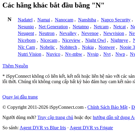
Các hãng khác bắt đầu bằng "N"
N
Nadatel
,
Namai
,
Nanocam
,
Nanshiba
,
Napco Security
,
Nesuniq
,
Net Generation
,
Netatmo
,
Netcam
,
Netcat
,
N
Neugent
,
Neutron
,
Nevalley
,
Nevenoe
,
Newvision
,
Ne
Niceborn
,
Nicecam
,
Niceview
,
Night Owl
,
Nighteye
,
Nlc Cam
,
Nobelic
,
Nobitech
,
Nokia
,
Nonwee
,
Nooie 
Nutri Vision
,
Nuvico
,
Nv-mbw
,
Nvsip
,
Nvt
,
Nwp
,
N
Thêm Nguồn
* iSpyConnect không có liên kết, kết nối hoặc liên hệ nào với các 
lỗi thời. Chúng tôi không cung cấp bất kỳ bảo đảm hay cam kết nào 
Quay lại đầu trang
© Copyright 2011-2026 iSpyConnect.com -
Chính Sách Bảo Mật
-
Đ
Người dùng mới?
Truy cập trang chủ
hoặc đọc
hướng dẫn sử dụng 
So sánh:
Agent DVR vs Blue Iris
·
Agent DVR vs Frigate