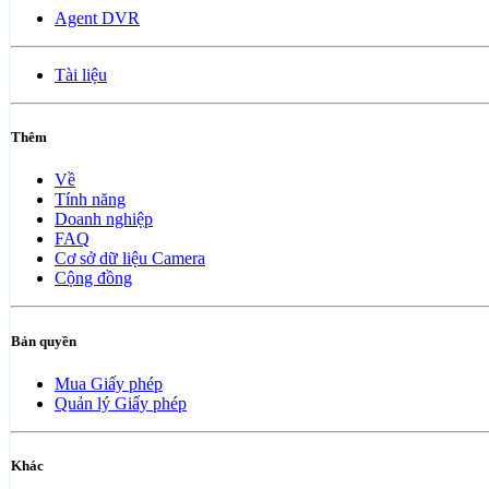
Agent DVR
Tài liệu
Thêm
Về
Tính năng
Doanh nghiệp
FAQ
Cơ sở dữ liệu Camera
Cộng đồng
Bản quyền
Mua Giấy phép
Quản lý Giấy phép
Khác