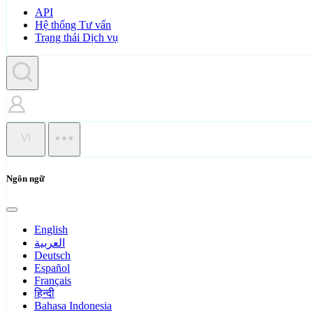
API
Hệ thống Tư vấn
Trạng thái Dịch vụ
VI
Ngôn ngữ
English
العربية
Deutsch
Español
Français
हिन्दी
Bahasa Indonesia