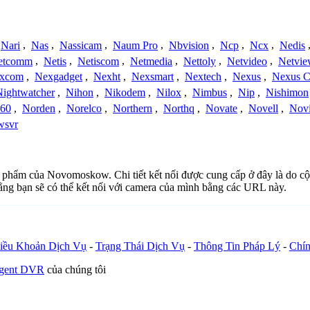
Nari
,
Nas
,
Nassicam
,
Naum Pro
,
Nbvision
,
Ncp
,
Ncx
,
Nedis
etcomm
,
Netis
,
Netiscom
,
Netmedia
,
Nettoly
,
Netvideo
,
Netvi
xcom
,
Nexgadget
,
Nexht
,
Nexsmart
,
Nextech
,
Nexus
,
Nexus C
Nightwatcher
,
Nihon
,
Nikodem
,
Nilox
,
Nimbus
,
Nip
,
Nishimon
360
,
Norden
,
Norelco
,
Northern
,
Northq
,
Novate
,
Novell
,
Nov
wsvr
sản phẩm của Novomoskow. Chi tiết kết nối được cung cấp ở đây là do 
rằng bạn sẽ có thể kết nối với camera của mình bằng các URL này.
iều Khoản Dịch Vụ
-
Trạng Thái Dịch Vụ
-
Thông Tin Pháp Lý
-
Chín
Agent DVR
của chúng tôi