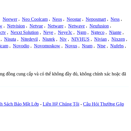
,
Neewer
,
Neo Coolcam
,
Neos
,
Neostar
,
Neposmart
,
Ness
,
ew
,
Netvision
,
Netvue
,
Netware
,
Netwave
,
Neufusion
,
ctv
,
Nexxt Solution
,
Neye
,
Neye3c
,
Ngm
,
Ngteco
,
Niante
,
,
Nisuta
,
Nitedevil
,
Niutek
,
Niv
,
NIVHUS
,
Nivian
,
Nixzen
,
icam
,
Novodio
,
Novomoskow
,
Novus
,
Nram
,
Ntse
,
Nufebs
,
cộng đồng cung cấp và có thể không đầy đủ, không chính xác hoặc đã
h Sách Bảo Mật Lớp
-
Liên Hệ Chúng Tôi
-
Câu Hỏi Thường Gặp