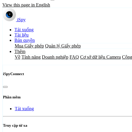
View this page in English
iSpy
Tải xuống
Tài liệu
Bản quyền
Mua Giấy phép
Quản lý Giấy phép
Thêm
Về
Tính năng
Doanh nghiệp
FAQ
Cơ sở dữ liệu Camera
Cộng
iSpyConnect
Phần mềm
Tải xuống
Truy cập từ xa