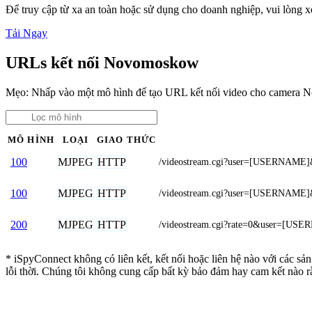
Để truy cập từ xa an toàn hoặc sử dụng cho doanh nghiệp, vui lòng
Tải Ngay
URLs kết nối Novomoskow
Mẹo: Nhấp vào một mô hình để tạo URL kết nối video cho camera
MÔ HÌNH
LOẠI
GIAO THỨC
MJPEG
HTTP
100
/videostream.cgi?user=[USERNAME
MJPEG
HTTP
100
/videostream.cgi?user=[USERNAME
MJPEG
HTTP
200
/videostream.cgi?rate=0&user=[
* iSpyConnect không có liên kết, kết nối hoặc liên hệ nào với các 
lỗi thời. Chúng tôi không cung cấp bất kỳ bảo đảm hay cam kết nào 