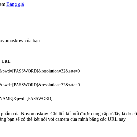
 xem
Bảng giá
 Novomoskow của bạn
URL
]&pwd=[PASSWORD]&resolution=32&rate=0
]&pwd=[PASSWORD]&resolution=32&rate=0
USERNAME]&pwd=[PASSWORD]
sản phẩm của Novomoskow. Chi tiết kết nối được cung cấp ở đây là do 
rằng bạn sẽ có thể kết nối với camera của mình bằng các URL này.