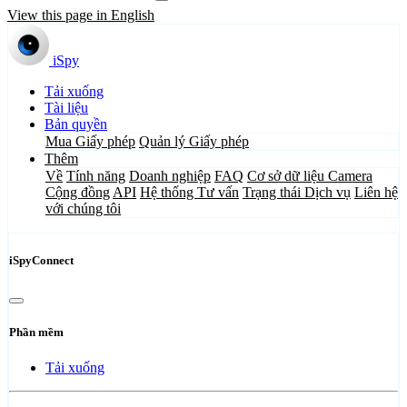
View this page in English
iSpy
Tải xuống
Tài liệu
Bản quyền
Mua Giấy phép
Quản lý Giấy phép
Thêm
Về
Tính năng
Doanh nghiệp
FAQ
Cơ sở dữ liệu Camera
Cộng đồng
API
Hệ thống Tư vấn
Trạng thái Dịch vụ
Liên hệ
với chúng tôi
iSpyConnect
Phần mềm
Tải xuống