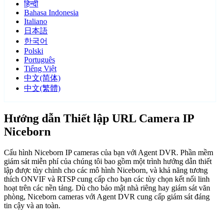
हिन्दी
Bahasa Indonesia
Italiano
日本語
한국어
Polski
Português
Tiếng Việt
中文(简体)
中文(繁體)
Hướng dẫn Thiết lập URL Camera IP
Niceborn
Cấu hình Niceborn IP cameras của bạn với Agent DVR. Phần mềm
giám sát miễn phí của chúng tôi bao gồm một trình hướng dẫn thiết
lập được tùy chỉnh cho các mô hình Niceborn, và khả năng tương
thích ONVIF và RTSP cung cấp cho bạn các tùy chọn kết nối linh
hoạt trên các nền tảng. Dù cho bảo mật nhà riêng hay giám sát văn
phòng, Niceborn cameras với Agent DVR cung cấp giám sát đáng
tin cậy và an toàn.