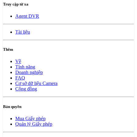
Truy cập từ xa
Agent DVR
Tài liệu
Thêm
Về
Tính năng
Doanh nghiệp
FAQ
Cơ sở dữ liệu Camera
Cộng đồng
Bản quyền
Mua Giấy phép
Quản lý Giấy phép