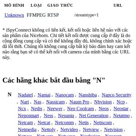
MÔ HÌNH
LOẠI
GIAO THỨC
URL
FFMPEG
RTSP
Unknown
/streamtype=1
* iSpyConnect không có liên kết, kết nối hoặc liên hệ nào với các
sản phẩm của Niceborn. Chi tiết kết nối được cung cấp ở đây là do
cộng đồng cung cấp và có thể không đầy đủ, không chính xác hoặc
đã lỗi thời. Chúng tôi không cung cấp bất kỳ bảo đảm hay cam kết
nào rằng bạn sẽ có thể kết nối với camera của mình bằng các URL
này.
Các hãng khác bắt đầu bằng "N"
N
Nadatel
,
Namai
,
Nanocam
,
Nanshiba
,
Napco Security
,
Nari
,
Nas
,
Nassicam
,
Naum Pro
,
Nbvision
,
Ncp
,
Ncx
,
Nedis
,
Neewer
,
Neo Coolcam
,
Neos
,
Neostar
,
Neposmart
,
Ness
,
Nesuniq
,
Net Generation
,
Netatmo
,
Netcam
,
Netcat
,
Netcomm
,
Netis
,
Netiscom
,
Netmedia
,
Nettoly
,
Netvideo
,
Netview
,
Netvision
,