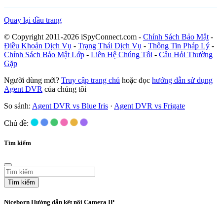
Quay lại đầu trang
© Copyright 2011-2026 iSpyConnect.com -
Chính Sách Bảo Mật
-
Điều Khoản Dịch Vụ
-
Trạng Thái Dịch Vụ
-
Thông Tin Pháp Lý
-
Chính Sách Bảo Mật Lớp
-
Liên Hệ Chúng Tôi
-
Câu Hỏi Thường
Gặp
Người dùng mới?
Truy cập trang chủ
hoặc đọc
hướng dẫn sử dụng
Agent DVR
của chúng tôi
So sánh:
Agent DVR vs Blue Iris
·
Agent DVR vs Frigate
Chủ đề:
Tìm kiếm
Tìm kiếm
Niceborn Hướng dẫn kết nối Camera IP