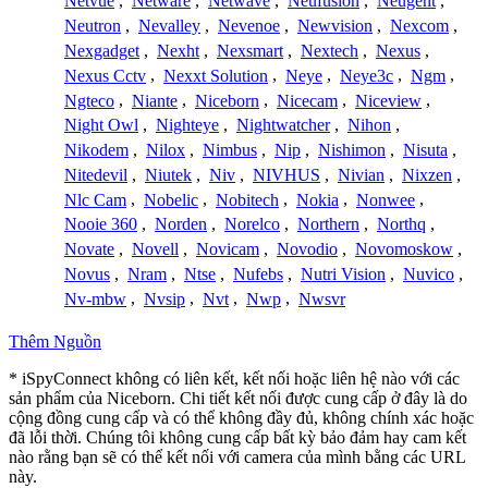
Netvue
,
Netware
,
Netwave
,
Neufusion
,
Neugent
,
Neutron
,
Nevalley
,
Nevenoe
,
Newvision
,
Nexcom
,
Nexgadget
,
Nexht
,
Nexsmart
,
Nextech
,
Nexus
,
Nexus Cctv
,
Nexxt Solution
,
Neye
,
Neye3c
,
Ngm
,
Ngteco
,
Niante
,
Niceborn
,
Nicecam
,
Niceview
,
Night Owl
,
Nighteye
,
Nightwatcher
,
Nihon
,
Nikodem
,
Nilox
,
Nimbus
,
Nip
,
Nishimon
,
Nisuta
,
Nitedevil
,
Niutek
,
Niv
,
NIVHUS
,
Nivian
,
Nixzen
,
Nlc Cam
,
Nobelic
,
Nobitech
,
Nokia
,
Nonwee
,
Nooie 360
,
Norden
,
Norelco
,
Northern
,
Northq
,
Novate
,
Novell
,
Novicam
,
Novodio
,
Novomoskow
,
Novus
,
Nram
,
Ntse
,
Nufebs
,
Nutri Vision
,
Nuvico
,
Nv-mbw
,
Nvsip
,
Nvt
,
Nwp
,
Nwsvr
Thêm Nguồn
* iSpyConnect không có liên kết, kết nối hoặc liên hệ nào với các
sản phẩm của Niceborn. Chi tiết kết nối được cung cấp ở đây là do
cộng đồng cung cấp và có thể không đầy đủ, không chính xác hoặc
đã lỗi thời. Chúng tôi không cung cấp bất kỳ bảo đảm hay cam kết
nào rằng bạn sẽ có thể kết nối với camera của mình bằng các URL
này.