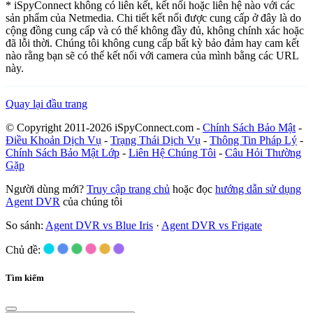
* iSpyConnect không có liên kết, kết nối hoặc liên hệ nào với các
sản phẩm của Netmedia. Chi tiết kết nối được cung cấp ở đây là do
cộng đồng cung cấp và có thể không đầy đủ, không chính xác hoặc
đã lỗi thời. Chúng tôi không cung cấp bất kỳ bảo đảm hay cam kết
nào rằng bạn sẽ có thể kết nối với camera của mình bằng các URL
này.
Quay lại đầu trang
© Copyright 2011-2026 iSpyConnect.com -
Chính Sách Bảo Mật
-
Điều Khoản Dịch Vụ
-
Trạng Thái Dịch Vụ
-
Thông Tin Pháp Lý
-
Chính Sách Bảo Mật Lớp
-
Liên Hệ Chúng Tôi
-
Câu Hỏi Thường
Gặp
Người dùng mới?
Truy cập trang chủ
hoặc đọc
hướng dẫn sử dụng
Agent DVR
của chúng tôi
So sánh:
Agent DVR vs Blue Iris
·
Agent DVR vs Frigate
Chủ đề:
Tìm kiếm