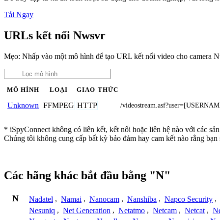
Tải Ngay
URLs kết nối Nwsvr
Mẹo: Nhấp vào một mô hình để tạo URL kết nối video cho camera N
MÔ HÌNH
LOẠI
GIAO THỨC
FFMPEG
HTTP
Unknown
/videostream.asf?user=[USER
* iSpyConnect không có liên kết, kết nối hoặc liên hệ nào với các sả
Chúng tôi không cung cấp bất kỳ bảo đảm hay cam kết nào rằng bạn 
Các hãng khác bắt đầu bằng "N"
N
Nadatel
,
Namai
,
Nanocam
,
Nanshiba
,
Napco Security
,
Nesuniq
,
Net Generation
,
Netatmo
,
Netcam
,
Netcat
,
N