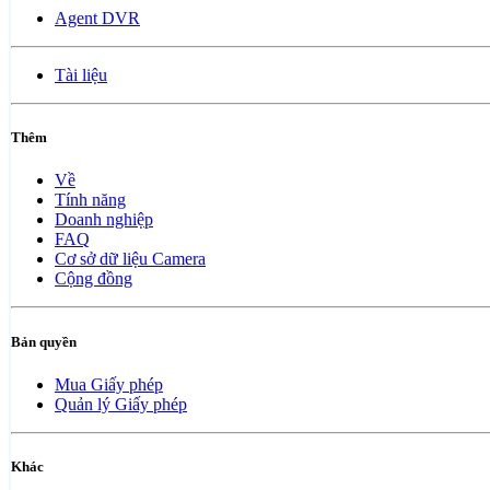
Agent DVR
Tài liệu
Thêm
Về
Tính năng
Doanh nghiệp
FAQ
Cơ sở dữ liệu Camera
Cộng đồng
Bản quyền
Mua Giấy phép
Quản lý Giấy phép
Khác