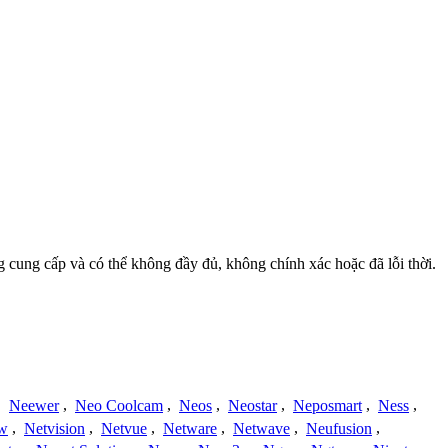
g cung cấp và có thể không đầy đủ, không chính xác hoặc đã lỗi thời.
,
Neewer
,
Neo Coolcam
,
Neos
,
Neostar
,
Neposmart
,
Ness
,
ew
,
Netvision
,
Netvue
,
Netware
,
Netwave
,
Neufusion
,