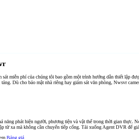
vr
át miễn phí của chúng tôi bao gồm một trình hướng dẫn thiết lập đư
ền tảng. Dù cho bảo mật nhà riêng hay giám sát văn phòng, Nwsvr came
ăng phát hiện người, phương tiện và vật thể trong thời gian thực. Nó 
cập từ xa mà không cần chuyển tiếp cổng. Tải xuống Agent DVR để giám
 xem
Bảng giá