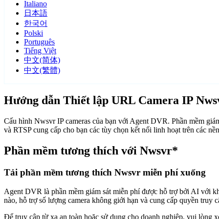
Italiano
日本語
한국어
Polski
Português
Tiếng Việt
中文(简体)
中文(繁體)
Hướng dẫn Thiết lập URL Camera IP Nws
Cấu hình Nwsvr IP cameras của bạn với Agent DVR. Phần mềm giám s
và RTSP cung cấp cho bạn các tùy chọn kết nối linh hoạt trên các n
Phần mềm tương thích với Nwsvr*
Tải phần mềm tương thích Nwsvr miễn phí xuống
Agent DVR là phần mềm giám sát miễn phí được hỗ trợ bởi AI với khả n
nào, hỗ trợ số lượng camera không giới hạn và cung cấp quyền truy 
Để truy cập từ xa an toàn hoặc sử dụng cho doanh nghiệp, vui lòng