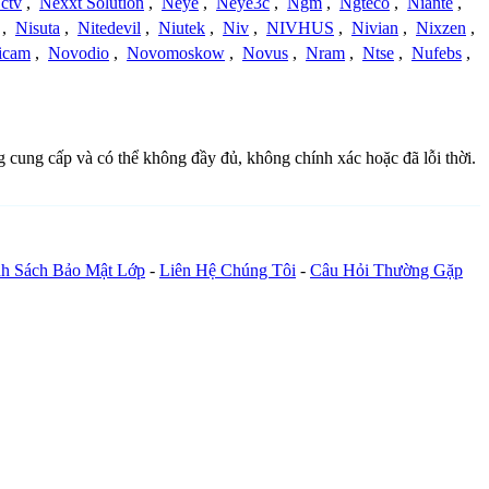
ctv
,
Nexxt Solution
,
Neye
,
Neye3c
,
Ngm
,
Ngteco
,
Niante
,
,
Nisuta
,
Nitedevil
,
Niutek
,
Niv
,
NIVHUS
,
Nivian
,
Nixzen
,
icam
,
Novodio
,
Novomoskow
,
Novus
,
Nram
,
Ntse
,
Nufebs
,
g cung cấp và có thể không đầy đủ, không chính xác hoặc đã lỗi thời.
h Sách Bảo Mật Lớp
-
Liên Hệ Chúng Tôi
-
Câu Hỏi Thường Gặp