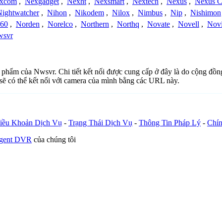
xcom
,
Nexgadget
,
Nexht
,
Nexsmart
,
Nextech
,
Nexus
,
Nexus C
Nightwatcher
,
Nihon
,
Nikodem
,
Nilox
,
Nimbus
,
Nip
,
Nishimon
360
,
Norden
,
Norelco
,
Northern
,
Northq
,
Novate
,
Novell
,
Nov
wsvr
n phẩm của Nwsvr. Chi tiết kết nối được cung cấp ở đây là do cộng đồn
sẽ có thể kết nối với camera của mình bằng các URL này.
iều Khoản Dịch Vụ
-
Trạng Thái Dịch Vụ
-
Thông Tin Pháp Lý
-
Chín
Agent DVR
của chúng tôi