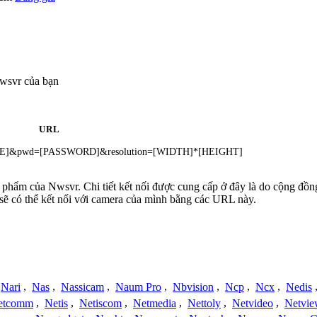
wsvr của bạn
URL
NAME]&pwd=[PASSWORD]&resolution=[WIDTH]*[HEIGHT]
n phẩm của Nwsvr. Chi tiết kết nối được cung cấp ở đây là do cộng đồn
sẽ có thể kết nối với camera của mình bằng các URL này.
Nari
,
Nas
,
Nassicam
,
Naum Pro
,
Nbvision
,
Ncp
,
Ncx
,
Nedis
etcomm
,
Netis
,
Netiscom
,
Netmedia
,
Nettoly
,
Netvideo
,
Netvi