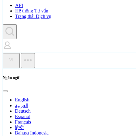
API
Hệ thống Tư vấn
Trạng thái Dịch vụ
VI
Ngôn ngữ
English
العربية
Deutsch
Español
Français
हिन्दी
Bahasa Indonesia