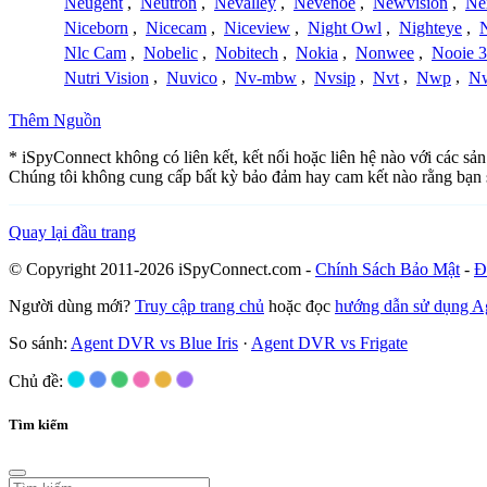
Neugent
,
Neutron
,
Nevalley
,
Nevenoe
,
Newvision
,
Ne
Niceborn
,
Nicecam
,
Niceview
,
Night Owl
,
Nighteye
,
Nlc Cam
,
Nobelic
,
Nobitech
,
Nokia
,
Nonwee
,
Nooie 
Nutri Vision
,
Nuvico
,
Nv-mbw
,
Nvsip
,
Nvt
,
Nwp
,
N
Thêm Nguồn
* iSpyConnect không có liên kết, kết nối hoặc liên hệ nào với các sả
Chúng tôi không cung cấp bất kỳ bảo đảm hay cam kết nào rằng bạn 
Quay lại đầu trang
© Copyright 2011-2026 iSpyConnect.com -
Chính Sách Bảo Mật
-
Đ
Người dùng mới?
Truy cập trang chủ
hoặc đọc
hướng dẫn sử dụng 
So sánh:
Agent DVR vs Blue Iris
·
Agent DVR vs Frigate
Chủ đề:
Tìm kiếm