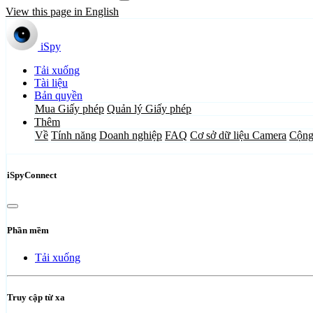
View this page in English
iSpy
Tải xuống
Tài liệu
Bản quyền
Mua Giấy phép
Quản lý Giấy phép
Thêm
Về
Tính năng
Doanh nghiệp
FAQ
Cơ sở dữ liệu Camera
Cộng
iSpyConnect
Phần mềm
Tải xuống
Truy cập từ xa