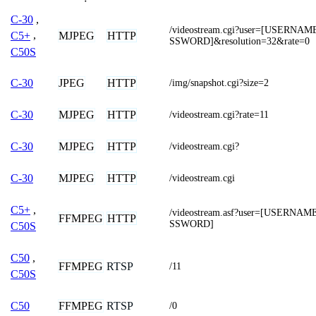
C-30
,
/videostream.cgi?user=[USERNA
MJPEG
HTTP
C5+
,
SSWORD]&resolution=32&rate=0
C50S
JPEG
HTTP
C-30
/img/snapshot.cgi?size=2
MJPEG
HTTP
C-30
/videostream.cgi?rate=11
MJPEG
HTTP
C-30
/videostream.cgi?
MJPEG
HTTP
C-30
/videostream.cgi
C5+
,
/videostream.asf?user=[USERNA
FFMPEG
HTTP
SSWORD]
C50S
C50
,
FFMPEG
RTSP
/11
C50S
FFMPEG
RTSP
C50
/0