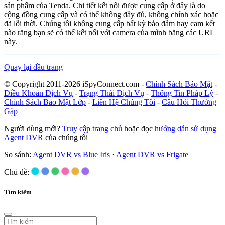
sản phẩm của Tenda. Chi tiết kết nối được cung cấp ở đây là do
cộng đồng cung cấp và có thể không đầy đủ, không chính xác hoặc
đã lỗi thời. Chúng tôi không cung cấp bất kỳ bảo đảm hay cam kết
nào rằng bạn sẽ có thể kết nối với camera của mình bằng các URL
này.
Quay lại đầu trang
© Copyright 2011-2026 iSpyConnect.com -
Chính Sách Bảo Mật
-
Điều Khoản Dịch Vụ
-
Trạng Thái Dịch Vụ
-
Thông Tin Pháp Lý
-
Chính Sách Bảo Mật Lớp
-
Liên Hệ Chúng Tôi
-
Câu Hỏi Thường
Gặp
Người dùng mới?
Truy cập trang chủ
hoặc đọc
hướng dẫn sử dụng
Agent DVR
của chúng tôi
So sánh:
Agent DVR vs Blue Iris
·
Agent DVR vs Frigate
Chủ đề:
Tìm kiếm