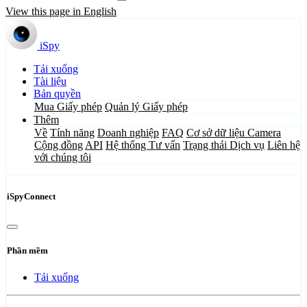
View this page in English
iSpy
Tải xuống
Tài liệu
Bản quyền
Mua Giấy phép
Quản lý Giấy phép
Thêm
Về
Tính năng
Doanh nghiệp
FAQ
Cơ sở dữ liệu Camera
Cộng đồng
API
Hệ thống Tư vấn
Trạng thái Dịch vụ
Liên hệ
với chúng tôi
iSpyConnect
Phần mềm
Tải xuống