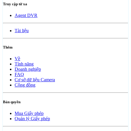
Truy cập từ xa
Agent DVR
Tài liệu
Thêm
Về
Tính năng
Doanh nghiệp
FAQ
Cơ sở dữ liệu Camera
Cộng đồng
Bản quyền
Mua Giấy phép
Quản lý Giấy phép