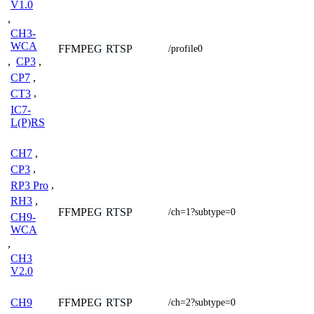
V1.0
,
CH3-
WCA
FFMPEG
RTSP
/profile0
,
CP3
,
CP7
,
CT3
,
IC7-
L(P)RS
CH7
,
CP3
,
RP3 Pro
,
RH3
,
FFMPEG
RTSP
/ch=1?subtype=0
CH9-
WCA
,
CH3
V2.0
FFMPEG
RTSP
CH9
/ch=2?subtype=0