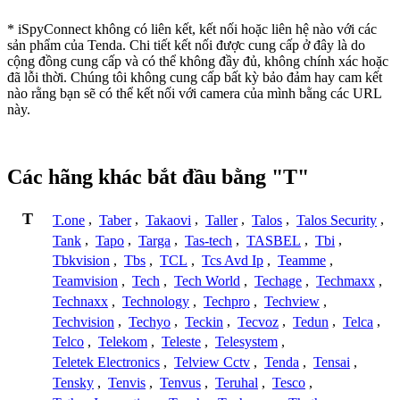
* iSpyConnect không có liên kết, kết nối hoặc liên hệ nào với các
sản phẩm của Tenda. Chi tiết kết nối được cung cấp ở đây là do
cộng đồng cung cấp và có thể không đầy đủ, không chính xác hoặc
đã lỗi thời. Chúng tôi không cung cấp bất kỳ bảo đảm hay cam kết
nào rằng bạn sẽ có thể kết nối với camera của mình bằng các URL
này.
Các hãng khác bắt đầu bằng "T"
T
T.one
,
Taber
,
Takaovi
,
Taller
,
Talos
,
Talos Security
,
Tank
,
Tapo
,
Targa
,
Tas-tech
,
TASBEL
,
Tbi
,
Tbkvision
,
Tbs
,
TCL
,
Tcs Avd Ip
,
Teamme
,
Teamvision
,
Tech
,
Tech World
,
Techage
,
Techmaxx
,
Technaxx
,
Technology
,
Techpro
,
Techview
,
Techvision
,
Techyo
,
Teckin
,
Tecvoz
,
Tedun
,
Telca
,
Telco
,
Telekom
,
Teleste
,
Telesystem
,
Teletek Electronics
,
Telview Cctv
,
Tenda
,
Tensai
,
Tensky
,
Tenvis
,
Tenvus
,
Teruhal
,
Tesco
,