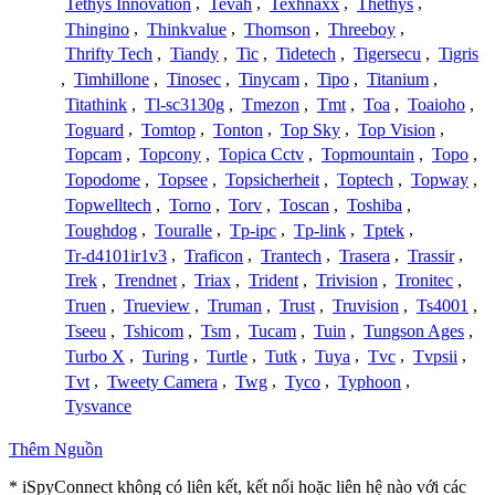
Tethys Innovation
,
Tevah
,
Texhnaxx
,
Thethys
,
Thingino
,
Thinkvalue
,
Thomson
,
Threeboy
,
Thrifty Tech
,
Tiandy
,
Tic
,
Tidetech
,
Tigersecu
,
Tigris
,
Timhillone
,
Tinosec
,
Tinycam
,
Tipo
,
Titanium
,
Titathink
,
Tl-sc3130g
,
Tmezon
,
Tmt
,
Toa
,
Toaioho
,
Toguard
,
Tomtop
,
Tonton
,
Top Sky
,
Top Vision
,
Topcam
,
Topcony
,
Topica Cctv
,
Topmountain
,
Topo
,
Topodome
,
Topsee
,
Topsicherheit
,
Toptech
,
Topway
,
Topwelltech
,
Torno
,
Torv
,
Toscan
,
Toshiba
,
Toughdog
,
Touralle
,
Tp-ipc
,
Tp-link
,
Tptek
,
Tr-d4101ir1v3
,
Traficon
,
Trantech
,
Trasera
,
Trassir
,
Trek
,
Trendnet
,
Triax
,
Trident
,
Trivision
,
Tronitec
,
Truen
,
Trueview
,
Truman
,
Trust
,
Truvision
,
Ts4001
,
Tseeu
,
Tshicom
,
Tsm
,
Tucam
,
Tuin
,
Tungson Ages
,
Turbo X
,
Turing
,
Turtle
,
Tutk
,
Tuya
,
Tvc
,
Tvpsii
,
Tvt
,
Tweety Camera
,
Twg
,
Tyco
,
Typhoon
,
Tysvance
Thêm Nguồn
* iSpyConnect không có liên kết, kết nối hoặc liên hệ nào với các