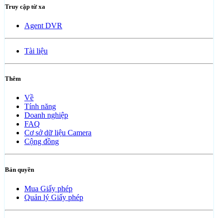
Truy cập từ xa
Agent DVR
Tài liệu
Thêm
Về
Tính năng
Doanh nghiệp
FAQ
Cơ sở dữ liệu Camera
Cộng đồng
Bản quyền
Mua Giấy phép
Quản lý Giấy phép