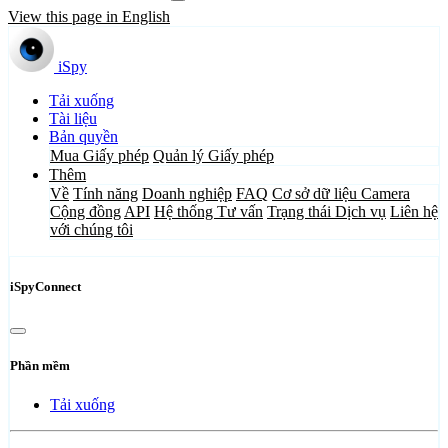
View this page in English
iSpy
Tải xuống
Tài liệu
Bản quyền
Mua Giấy phép
Quản lý Giấy phép
Thêm
Về
Tính năng
Doanh nghiệp
FAQ
Cơ sở dữ liệu Camera
Cộng đồng
API
Hệ thống Tư vấn
Trạng thái Dịch vụ
Liên hệ
với chúng tôi
iSpyConnect
Phần mềm
Tải xuống