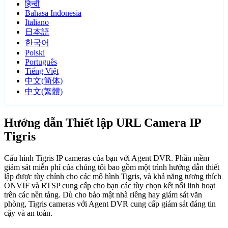
हिन्दी
Bahasa Indonesia
Italiano
日本語
한국어
Polski
Português
Tiếng Việt
中文(简体)
中文(繁體)
Hướng dẫn Thiết lập URL Camera IP
Tigris
Cấu hình Tigris IP cameras của bạn với Agent DVR. Phần mềm
giám sát miễn phí của chúng tôi bao gồm một trình hướng dẫn thiết
lập được tùy chỉnh cho các mô hình Tigris, và khả năng tương thích
ONVIF và RTSP cung cấp cho bạn các tùy chọn kết nối linh hoạt
trên các nền tảng. Dù cho bảo mật nhà riêng hay giám sát văn
phòng, Tigris cameras với Agent DVR cung cấp giám sát đáng tin
cậy và an toàn.