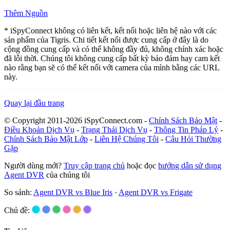
Thêm Nguồn
* iSpyConnect không có liên kết, kết nối hoặc liên hệ nào với các
sản phẩm của Tigris. Chi tiết kết nối được cung cấp ở đây là do
cộng đồng cung cấp và có thể không đầy đủ, không chính xác hoặc
đã lỗi thời. Chúng tôi không cung cấp bất kỳ bảo đảm hay cam kết
nào rằng bạn sẽ có thể kết nối với camera của mình bằng các URL
này.
Quay lại đầu trang
© Copyright 2011-2026 iSpyConnect.com -
Chính Sách Bảo Mật
-
Điều Khoản Dịch Vụ
-
Trạng Thái Dịch Vụ
-
Thông Tin Pháp Lý
-
Chính Sách Bảo Mật Lớp
-
Liên Hệ Chúng Tôi
-
Câu Hỏi Thường
Gặp
Người dùng mới?
Truy cập trang chủ
hoặc đọc
hướng dẫn sử dụng
Agent DVR
của chúng tôi
So sánh:
Agent DVR vs Blue Iris
·
Agent DVR vs Frigate
Chủ đề: