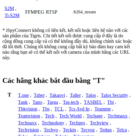
S2M
,
FFMPEG
RTSP
/h264_stream
Ti-S2M
* iSpyConnect không có liên kết, kết nối hoặc liên hệ nào với các
sản phẩm của Tigris. Chi tiết kết nối được cung cấp ở đây là do
cộng đồng cung cấp và có thể không đầy đủ, không chính xác hoặc
đã lỗi thời. Chúng tôi không cung cấp bất kỳ bảo đảm hay cam kết
nào rằng bạn sẽ có thể kết nối với camera của mình bằng các URL
này.
Các hãng khác bắt đầu bằng "T"
T
T.one
,
Taber
,
Takaovi
,
Taller
,
Talos
,
Talos Security
,
Tank
,
Tapo
,
Targa
,
Tas-tech
,
TASBEL
,
Tbi
,
Tbkvision
,
Tbs
,
TCL
,
Tcs Avd Ip
,
Teamme
,
Teamvision
,
Tech
,
Tech World
,
Techage
,
Techmaxx
,
Technaxx
,
Technology
,
Techpro
,
Techview
,
Techvision
,
Techyo
,
Teckin
,
Tecvoz
,
Tedun
,
Telca
,