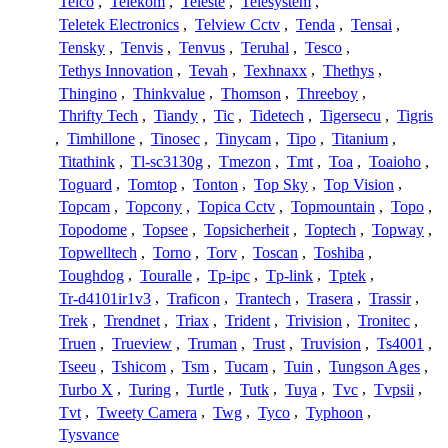
Telco
,
Telekom
,
Teleste
,
Telesystem
,
Teletek Electronics
,
Telview Cctv
,
Tenda
,
Tensai
,
Tensky
,
Tenvis
,
Tenvus
,
Teruhal
,
Tesco
,
Tethys Innovation
,
Tevah
,
Texhnaxx
,
Thethys
,
Thingino
,
Thinkvalue
,
Thomson
,
Threeboy
,
Thrifty Tech
,
Tiandy
,
Tic
,
Tidetech
,
Tigersecu
,
Tigris
,
Timhillone
,
Tinosec
,
Tinycam
,
Tipo
,
Titanium
,
Titathink
,
Tl-sc3130g
,
Tmezon
,
Tmt
,
Toa
,
Toaioho
,
Toguard
,
Tomtop
,
Tonton
,
Top Sky
,
Top Vision
,
Topcam
,
Topcony
,
Topica Cctv
,
Topmountain
,
Topo
,
Topodome
,
Topsee
,
Topsicherheit
,
Toptech
,
Topway
,
Topwelltech
,
Torno
,
Torv
,
Toscan
,
Toshiba
,
Toughdog
,
Touralle
,
Tp-ipc
,
Tp-link
,
Tptek
,
Tr-d4101ir1v3
,
Traficon
,
Trantech
,
Trasera
,
Trassir
,
Trek
,
Trendnet
,
Triax
,
Trident
,
Trivision
,
Tronitec
,
Truen
,
Trueview
,
Truman
,
Trust
,
Truvision
,
Ts4001
,
Tseeu
,
Tshicom
,
Tsm
,
Tucam
,
Tuin
,
Tungson Ages
,
Turbo X
,
Turing
,
Turtle
,
Tutk
,
Tuya
,
Tvc
,
Tvpsii
,
Tvt
,
Tweety Camera
,
Twg
,
Tyco
,
Typhoon
,
Tysvance