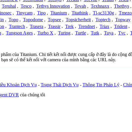
,
Teruhal
,
Tesco
,
Tethys Innovation
,
Tevah
,
Texhnaxx
,
Thethys
inosec
,
Tinycam
,
Tipo
,
Titanium
,
Titathink
,
Tl-sc3130g
,
Tmezo
in
,
Topo
,
Topodome
,
Topsee
,
Topsicherheit
,
Toptech
,
Topway
con
,
Trantech
,
Trasera
,
Trassir
,
Trek
,
Trendnet
,
Triax
,
Trident
,
n
,
Tungson Ages
,
Turbo X
,
Turing
,
Turtle
,
Tutk
,
Tuya
,
Tvc
,
n phẩm của Titanium. Chi tiết kết nối được cung cấp ở đây là do cộng 
 bạn sẽ có thể kết nối với camera của mình bằng các URL này.
iều Khoản Dịch Vụ
-
Trạng Thái Dịch Vụ
-
Thông Tin Pháp Lý
-
Chín
Agent DVR
của chúng tôi