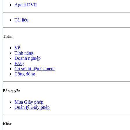
Agent DVR
Tài liệu
Thêm
Về
Tính năng
Doanh nghiệp
FAQ
Cơ sở dữ liệu Camera
Cộng đồng
Bản quyền
Mua Giấy phép
Quản lý Giấy phép
Khác