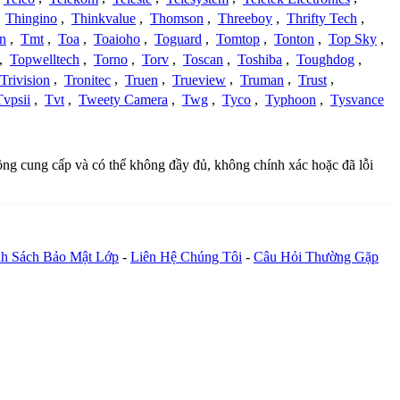
,
Thingino
,
Thinkvalue
,
Thomson
,
Threeboy
,
Thrifty Tech
,
n
,
Tmt
,
Toa
,
Toaioho
,
Toguard
,
Tomtop
,
Tonton
,
Top Sky
,
,
Topwelltech
,
Torno
,
Torv
,
Toscan
,
Toshiba
,
Toughdog
,
Trivision
,
Tronitec
,
Truen
,
Trueview
,
Truman
,
Trust
,
Tvpsii
,
Tvt
,
Tweety Camera
,
Twg
,
Tyco
,
Typhoon
,
Tysvance
đồng cung cấp và có thể không đầy đủ, không chính xác hoặc đã lỗi
h Sách Bảo Mật Lớp
-
Liên Hệ Chúng Tôi
-
Câu Hỏi Thường Gặp