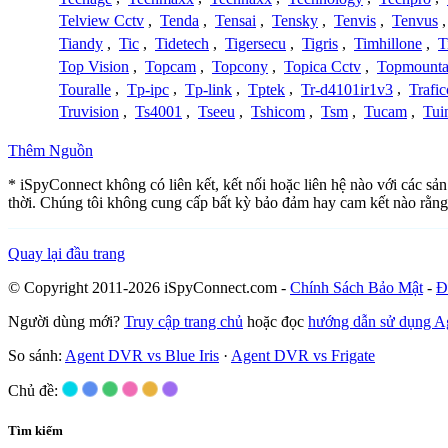
Telview Cctv
,
Tenda
,
Tensai
,
Tensky
,
Tenvis
,
Tenvus
Tiandy
,
Tic
,
Tidetech
,
Tigersecu
,
Tigris
,
Timhillone
,
T
Top Vision
,
Topcam
,
Topcony
,
Topica Cctv
,
Topmounta
Touralle
,
Tp-ipc
,
Tp-link
,
Tptek
,
Tr-d4101ir1v3
,
Trafi
Truvision
,
Ts4001
,
Tseeu
,
Tshicom
,
Tsm
,
Tucam
,
Tui
Thêm Nguồn
* iSpyConnect không có liên kết, kết nối hoặc liên hệ nào với các sả
thời. Chúng tôi không cung cấp bất kỳ bảo đảm hay cam kết nào rằng
Quay lại đầu trang
© Copyright 2011-2026 iSpyConnect.com -
Chính Sách Bảo Mật
-
Đ
Người dùng mới?
Truy cập trang chủ
hoặc đọc
hướng dẫn sử dụng 
So sánh:
Agent DVR vs Blue Iris
·
Agent DVR vs Frigate
Chủ đề:
Tìm kiếm