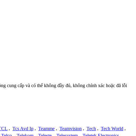
đồng cung cấp và có thể không đầy đủ, không chính xác hoặc đã lỗi
TCL
,
Tcs Avd Ip
,
Teamme
,
Teamvision
,
Tech
,
Tech World
,
Telco
,
Telekom
,
Teleste
,
Telesystem
,
Teletek Electronics
,