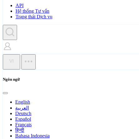
API
Hệ thống Tư vấn
Trạng thái Dịch vụ
VI
Ngôn ngữ
English
العربية
Deutsch
Español
Français
हिन्दी
Bahasa Indonesia