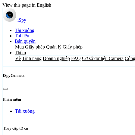
View this page in English
iSpy
Tải xuống
Tài liệu
Bản quyền
Mua Giấy phép
Quản lý Giấy phép
Thêm
Về
Tính năng
Doanh nghiệp
FAQ
Cơ sở dữ liệu Camera
Cộng
iSpyConnect
Phần mềm
Tải xuống
Truy cập từ xa