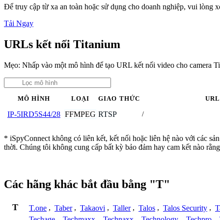
Để truy cập từ xa an toàn hoặc sử dụng cho doanh nghiệp, vui lòng
Tải Ngay
URLs kết nối Titanium
Mẹo: Nhấp vào một mô hình để tạo URL kết nối video cho camera Ti
MÔ HÌNH
LOẠI
GIAO THỨC
UR
FFMPEG
RTSP
IP-5IRD5S44/28
/
* iSpyConnect không có liên kết, kết nối hoặc liên hệ nào với các sả
thời. Chúng tôi không cung cấp bất kỳ bảo đảm hay cam kết nào rằng
Các hãng khác bắt đầu bằng "T"
T
T.one
,
Taber
,
Takaovi
,
Taller
,
Talos
,
Talos Security
,
T
Techage
,
Techmaxx
,
Technaxx
,
Technology
,
Techpro
,