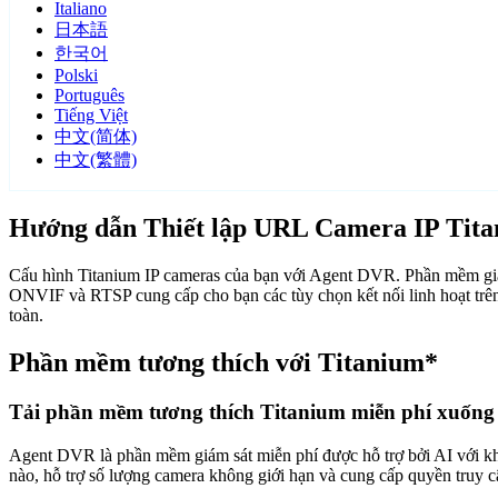
Italiano
日本語
한국어
Polski
Português
Tiếng Việt
中文(简体)
中文(繁體)
Hướng dẫn Thiết lập URL Camera IP Tit
Cấu hình Titanium IP cameras của bạn với Agent DVR. Phần mềm giám
ONVIF và RTSP cung cấp cho bạn các tùy chọn kết nối linh hoạt trên
toàn.
Phần mềm tương thích với Titanium*
Tải phần mềm tương thích Titanium miễn phí xuống
Agent DVR là phần mềm giám sát miễn phí được hỗ trợ bởi AI với khả n
nào, hỗ trợ số lượng camera không giới hạn và cung cấp quyền truy 