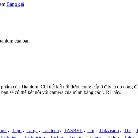
 xem
Bảng giá
tanium của bạn
L
n phẩm của Titanium. Chi tiết kết nối được cung cấp ở đây là do cộng 
 bạn sẽ có thể kết nối với camera của mình bằng các URL này.
ank
,
Tapo
,
Targa
,
Tas-tech
,
TASBEL
,
Tbi
,
Tbkvision
,
Tbs
,
Techview
,
Techvision
,
Techyo
,
Teckin
,
Tecvoz
,
Tedun
,
Telca
,