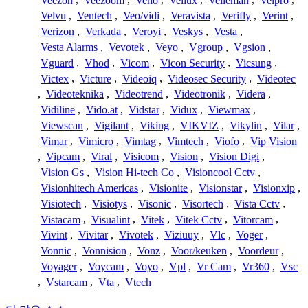
Veezon
,
Veezoom
,
Veho
,
Veilux
,
Velleman
,
Velpro
,
Velvu
,
Ventech
,
Veo/vidi
,
Veravista
,
Verifly
,
Verint
,
Verizon
,
Verkada
,
Veroyi
,
Veskys
,
Vesta
,
Vesta Alarms
,
Vevotek
,
Veyo
,
Vgroup
,
Vgsion
,
Vguard
,
Vhod
,
Vicom
,
Vicon Security
,
Vicsung
,
Victex
,
Victure
,
Videoiq
,
Videosec Security
,
Videotec
,
Videoteknika
,
Videotrend
,
Videotronik
,
Videra
,
Vidiline
,
Vido.at
,
Vidstar
,
Vidux
,
Viewmax
,
Viewscan
,
Vigilant
,
Viking
,
VIKVIZ
,
Vikylin
,
Vilar
,
Vimar
,
Vimicro
,
Vimtag
,
Vimtech
,
Viofo
,
Vip Vision
,
Vipcam
,
Viral
,
Visicom
,
Vision
,
Vision Digi
,
Vision Gs
,
Vision Hi-tech Co
,
Visioncool Cctv
,
Visionhitech Americas
,
Visionite
,
Visionstar
,
Visionxip
,
Visiotech
,
Visiotys
,
Visonic
,
Visortech
,
Vista Cctv
,
Vistacam
,
Visualint
,
Vitek
,
Vitek Cctv
,
Vitorcam
,
Vivint
,
Vivitar
,
Vivotek
,
Viziuuy
,
Vlc
,
Voger
,
Vonnic
,
Vonnision
,
Vonz
,
Voor/keuken
,
Voordeur
,
Voyager
,
Voycam
,
Voyo
,
Vpl
,
Vr Cam
,
Vr360
,
Vsc
,
Vstarcam
,
Vta
,
Vtech