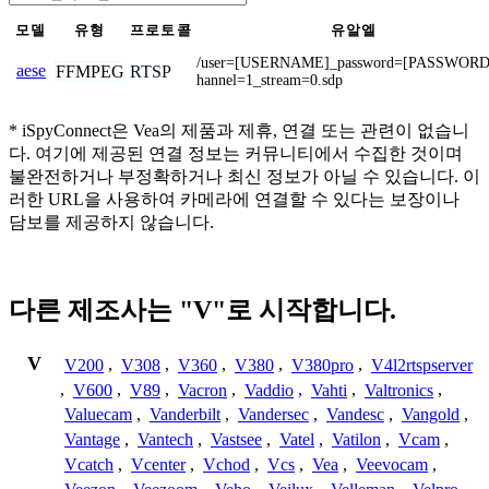
모델
유형
프로토콜
유알엘
/user=[USERNAME]_password=[PASSWORD
aese
FFMPEG
RTSP
hannel=1_stream=0.sdp
* iSpyConnect은 Vea의 제품과 제휴, 연결 또는 관련이 없습니
다. 여기에 제공된 연결 정보는 커뮤니티에서 수집한 것이며
불완전하거나 부정확하거나 최신 정보가 아닐 수 있습니다. 이
러한 URL을 사용하여 카메라에 연결할 수 있다는 보장이나
담보를 제공하지 않습니다.
다른 제조사는 "V"로 시작합니다.
V
V200
,
V308
,
V360
,
V380
,
V380pro
,
V4l2rtspserver
,
V600
,
V89
,
Vacron
,
Vaddio
,
Vahti
,
Valtronics
,
Valuecam
,
Vanderbilt
,
Vandersec
,
Vandesc
,
Vangold
,
Vantage
,
Vantech
,
Vastsee
,
Vatel
,
Vatilon
,
Vcam
,
Vcatch
,
Vcenter
,
Vchod
,
Vcs
,
Vea
,
Veevocam
,