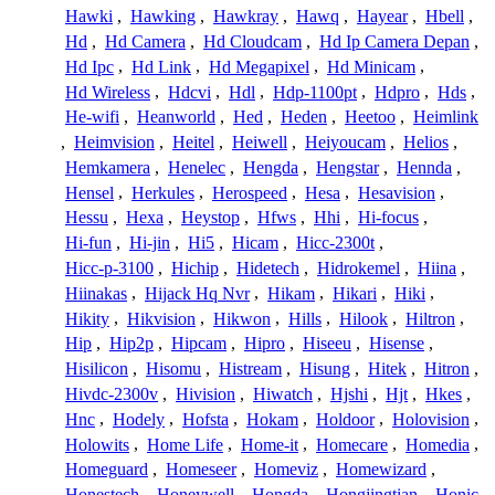
Hawki
,
Hawking
,
Hawkray
,
Hawq
,
Hayear
,
Hbell
,
Hd
,
Hd Camera
,
Hd Cloudcam
,
Hd Ip Camera Depan
,
Hd Ipc
,
Hd Link
,
Hd Megapixel
,
Hd Minicam
,
Hd Wireless
,
Hdcvi
,
Hdl
,
Hdp-1100pt
,
Hdpro
,
Hds
,
He-wifi
,
Heanworld
,
Hed
,
Heden
,
Heetoo
,
Heimlink
,
Heimvision
,
Heitel
,
Heiwell
,
Heiyoucam
,
Helios
,
Hemkamera
,
Henelec
,
Hengda
,
Hengstar
,
Hennda
,
Hensel
,
Herkules
,
Herospeed
,
Hesa
,
Hesavision
,
Hessu
,
Hexa
,
Heystop
,
Hfws
,
Hhi
,
Hi-focus
,
Hi-fun
,
Hi-jin
,
Hi5
,
Hicam
,
Hicc-2300t
,
Hicc-p-3100
,
Hichip
,
Hidetech
,
Hidrokemel
,
Hiina
,
Hiinakas
,
Hijack Hq Nvr
,
Hikam
,
Hikari
,
Hiki
,
Hikity
,
Hikvision
,
Hikwon
,
Hills
,
Hilook
,
Hiltron
,
Hip
,
Hip2p
,
Hipcam
,
Hipro
,
Hiseeu
,
Hisense
,
Hisilicon
,
Hisomu
,
Histream
,
Hisung
,
Hitek
,
Hitron
,
Hivdc-2300v
,
Hivision
,
Hiwatch
,
Hjshi
,
Hjt
,
Hkes
,
Hnc
,
Hodely
,
Hofsta
,
Hokam
,
Holdoor
,
Holovision
,
Holowits
,
Home Life
,
Home-it
,
Homecare
,
Homedia
,
Homeguard
,
Homeseer
,
Homeviz
,
Homewizard
,
Honestech
,
Honeywell
,
Hongda
,
Hongjingtian
,
Honic