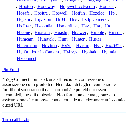
,
Hootoo
,
Hopeway
,
Hopewell-cctv.com
,
Horstek
,
Hosafe
,
Hosftra
,
Hoswell
,
Hotfun
,
Hozelec
,
Hp
,
Hqcam
,
Hqvision
,
Hr04
,
Hrv
,
Hs Ip Camera
,
Hs Ipsc
,
Hscomila
,
Hsmartlink
,
Hsv
,
Hta
,
Htc
,
Htcone
,
Huacam
,
Huashi
,
Huawei
,
Hubble
,
Huisun
,
Humcam
,
Hungtek
,
Hunt
,
Hunter
,
Husier
,
Hutermann
,
Huviron
,
Hv3c
,
Hvcam
,
Hvr
,
Hx-635k
,
Hy Outdoor Ip Camera
,
Hybsys
,
Hyobalc
,
Hyundai
,
Hzconnect
Più Fonti
* iSpyConnect non ha alcuna affiliazione, connessione o
associazione con i prodotti di Hennda. I dettagli di connessione
forniti qui sono raccolti dalla comunità e potrebbero essere
incompleti, inesatti o obsoleti. Non forniamo alcuna garanzia o
assicurazione che tu possa connetterti alle tue telecamere utilizzando
questi URL.
Torna all'inizio