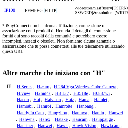
/videostream.asf?user=[USE
IP108
FFMPEG
HTTP
SSWORD]&resolution=[WIDT
* iSpyConnect non ha alcuna affiliazione, connessione o
associazione con i prodotti di Hennda. I dettagli di connessione
forniti qui sono raccolti dalla comunità e potrebbero essere
incompleti, inesatti o obsoleti. Non forniamo alcuna garanzia o
assicurazione che tu possa connetterti alle tue telecamere utilizzando
questi URL.
Altre marche che iniziano con "H"
H
H Series
,
H-cam
,
H.264 Vga Wireless Cube Camera
,
H.view
,
H2md4a
,
H3 137
,
H3518e
,
H6837wi
,
Hacon
,
Hai
,
Haivison
,
Haiz
,
Hama
,
Hamlet
,
Hamrabi
,
Hamrol
,
Hamrolte
,
Hanbang
,
Handy Ip Cam
,
Hangzhou
,
Hanhwa
,
Hanlin
,
Hanwei
,
Hanwha
,
Harex
,
Hatake
,
Haucam
,
Hauppauge
,
Haustuer
,
Hauwei
,
Hawk
,
Hawk Vision
,
Hawkcam
,