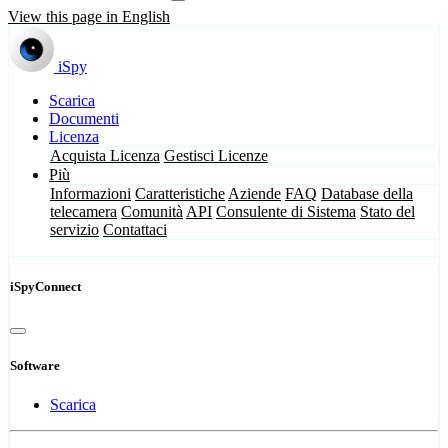
View this page in English
iSpy
Scarica
Documenti
Licenza
Acquista Licenza
Gestisci Licenze
Più
Informazioni
Caratteristiche
Aziende
FAQ
Database della
telecamera
Comunità
API
Consulente di Sistema
Stato del
servizio
Contattaci
iSpyConnect
Software
Scarica