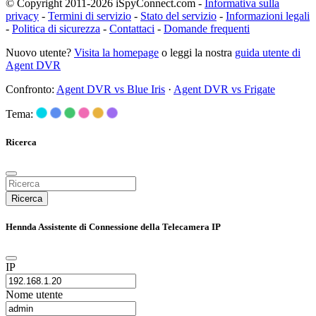
© Copyright 2011-2026 iSpyConnect.com -
Informativa sulla
privacy
-
Termini di servizio
-
Stato del servizio
-
Informazioni legali
-
Politica di sicurezza
-
Contattaci
-
Domande frequenti
Nuovo utente?
Visita la homepage
o leggi la nostra
guida utente di
Agent DVR
Confronto:
Agent DVR vs Blue Iris
·
Agent DVR vs Frigate
Tema:
Ricerca
Ricerca
Hennda Assistente di Connessione della Telecamera IP
IP
Nome utente