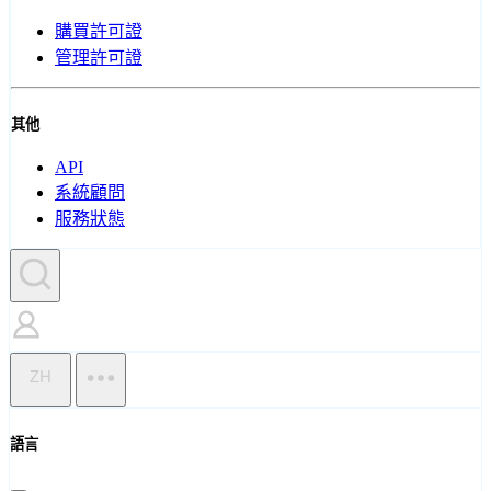
購買許可證
管理許可證
其他
API
系統顧問
服務狀態
ZH
語言