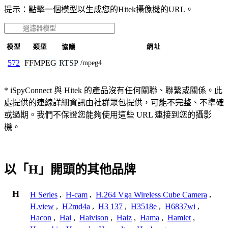
提示：點擊一個模型以生成您的Hitek攝像機的URL。
模型
類型
協議
網址
FFMPEG
RTSP
572
/mpeg4
* iSpyConnect 與 Hitek 的產品沒有任何關聯、聯繫或關係。此
處提供的連線詳細資訊由社群眾包提供，可能不完整、不準確
或過期。我們不保證您能夠使用這些 URL 連接到您的攝影
機。
以「H」開頭的其他品牌
H
H Series
,
H-cam
,
H.264 Vga Wireless Cube Camera
,
H.view
,
H2md4a
,
H3 137
,
H3518e
,
H6837wi
,
Hacon
,
Hai
,
Haivison
,
Haiz
,
Hama
,
Hamlet
,