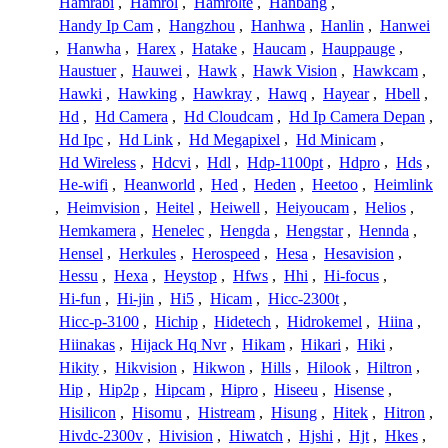
Hamrabi
,
Hamrol
,
Hamrolte
,
Hanbang
,
Handy Ip Cam
,
Hangzhou
,
Hanhwa
,
Hanlin
,
Hanwei
,
Hanwha
,
Harex
,
Hatake
,
Haucam
,
Hauppauge
,
Haustuer
,
Hauwei
,
Hawk
,
Hawk Vision
,
Hawkcam
,
Hawki
,
Hawking
,
Hawkray
,
Hawq
,
Hayear
,
Hbell
,
Hd
,
Hd Camera
,
Hd Cloudcam
,
Hd Ip Camera Depan
,
Hd Ipc
,
Hd Link
,
Hd Megapixel
,
Hd Minicam
,
Hd Wireless
,
Hdcvi
,
Hdl
,
Hdp-1100pt
,
Hdpro
,
Hds
,
He-wifi
,
Heanworld
,
Hed
,
Heden
,
Heetoo
,
Heimlink
,
Heimvision
,
Heitel
,
Heiwell
,
Heiyoucam
,
Helios
,
Hemkamera
,
Henelec
,
Hengda
,
Hengstar
,
Hennda
,
Hensel
,
Herkules
,
Herospeed
,
Hesa
,
Hesavision
,
Hessu
,
Hexa
,
Heystop
,
Hfws
,
Hhi
,
Hi-focus
,
Hi-fun
,
Hi-jin
,
Hi5
,
Hicam
,
Hicc-2300t
,
Hicc-p-3100
,
Hichip
,
Hidetech
,
Hidrokemel
,
Hiina
,
Hiinakas
,
Hijack Hq Nvr
,
Hikam
,
Hikari
,
Hiki
,
Hikity
,
Hikvision
,
Hikwon
,
Hills
,
Hilook
,
Hiltron
,
Hip
,
Hip2p
,
Hipcam
,
Hipro
,
Hiseeu
,
Hisense
,
Hisilicon
,
Hisomu
,
Histream
,
Hisung
,
Hitek
,
Hitron
,
Hivdc-2300v
,
Hivision
,
Hiwatch
,
Hjshi
,
Hjt
,
Hkes
,