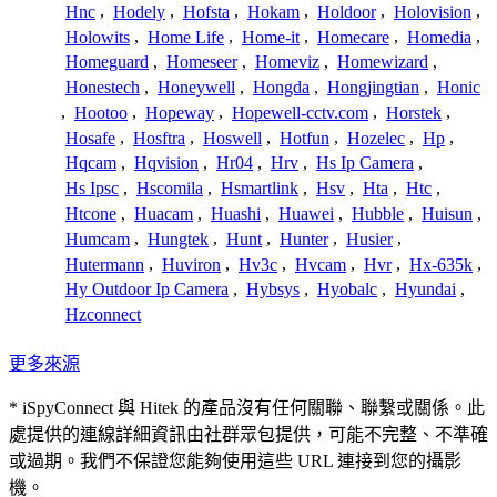
Hnc
,
Hodely
,
Hofsta
,
Hokam
,
Holdoor
,
Holovision
,
Holowits
,
Home Life
,
Home-it
,
Homecare
,
Homedia
,
Homeguard
,
Homeseer
,
Homeviz
,
Homewizard
,
Honestech
,
Honeywell
,
Hongda
,
Hongjingtian
,
Honic
,
Hootoo
,
Hopeway
,
Hopewell-cctv.com
,
Horstek
,
Hosafe
,
Hosftra
,
Hoswell
,
Hotfun
,
Hozelec
,
Hp
,
Hqcam
,
Hqvision
,
Hr04
,
Hrv
,
Hs Ip Camera
,
Hs Ipsc
,
Hscomila
,
Hsmartlink
,
Hsv
,
Hta
,
Htc
,
Htcone
,
Huacam
,
Huashi
,
Huawei
,
Hubble
,
Huisun
,
Humcam
,
Hungtek
,
Hunt
,
Hunter
,
Husier
,
Hutermann
,
Huviron
,
Hv3c
,
Hvcam
,
Hvr
,
Hx-635k
,
Hy Outdoor Ip Camera
,
Hybsys
,
Hyobalc
,
Hyundai
,
Hzconnect
更多來源
* iSpyConnect 與 Hitek 的產品沒有任何關聯、聯繫或關係。此
處提供的連線詳細資訊由社群眾包提供，可能不完整、不準確
或過期。我們不保證您能夠使用這些 URL 連接到您的攝影
機。