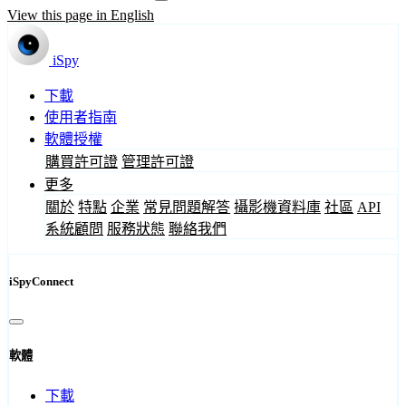
View this page in English
iSpy
下載
使用者指南
軟體授權
購買許可證
管理許可證
更多
關於
特點
企業
常見問題解答
攝影機資料庫
社區
API
系統顧問
服務狀態
聯絡我們
iSpyConnect
軟體
下載