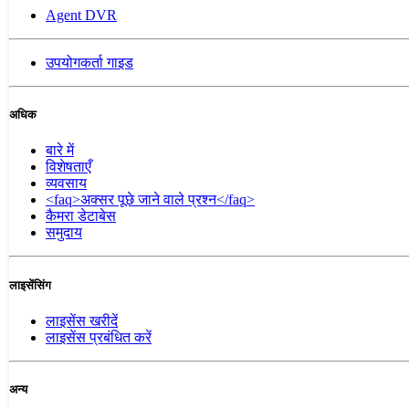
Agent DVR
उपयोगकर्ता गाइड
अधिक
बारे में
विशेषताएँ
व्यवसाय
<faq>अक्सर पूछे जाने वाले प्रश्न</faq>
कैमरा डेटाबेस
समुदाय
लाइसेंसिंग
लाइसेंस खरीदें
लाइसेंस प्रबंधित करें
अन्य