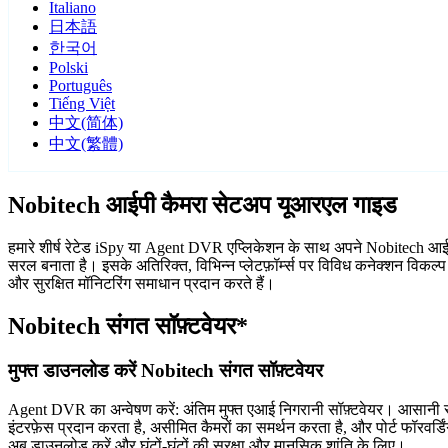
Italiano
日本語
한국어
Polski
Português
Tiếng Việt
中文(简体)
中文(繁體)
Nobitech आईपी कैमरा सेटअप यूआरएल गाइड
हमारे शीर्ष रेटेड iSpy या Agent DVR एप्लिकेशन के साथ अपने Nobitech आईपी क
सरल बनाता है। इसके अतिरिक्त, विभिन्न प्लेटफ़ॉर्म्स पर विविध कनेक्शन विकल
और सुरक्षित मॉनिटरिंग समाधान प्रदान करते हैं।
Nobitech संगत सॉफ़्टवेयर*
मुफ्त डाउनलोड करें Nobitech संगत सॉफ़्टवेयर
Agent DVR का अन्वेषण करें: अंतिम मुफ्त एआई निगरानी सॉफ़्टवेयर। आसानी से
इंटरफ़ेस प्रदान करता है, असीमित कैमरों का समर्थन करता है, और पोर्ट फॉरवर
अब डाउनलोड करें और घंटों-घंटों की सुरक्षा और मानसिक शांति के लिए।