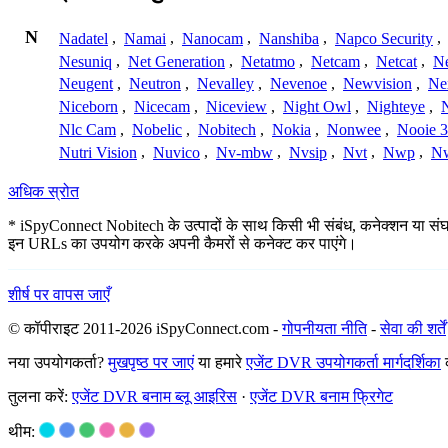
N
Nadatel
,
Namai
,
Nanocam
,
Nanshiba
,
Napco Security
,
Nesuniq
,
Net Generation
,
Netatmo
,
Netcam
,
Netcat
,
N
Neugent
,
Neutron
,
Nevalley
,
Nevenoe
,
Newvision
,
Ne
Niceborn
,
Nicecam
,
Niceview
,
Night Owl
,
Nighteye
,
Nlc Cam
,
Nobelic
,
Nobitech
,
Nokia
,
Nonwee
,
Nooie 
Nutri Vision
,
Nuvico
,
Nv-mbw
,
Nvsip
,
Nvt
,
Nwp
,
N
अधिक स्रोत
* iSpyConnect Nobitech के उत्पादों के साथ किसी भी संबंध, कनेक्शन या संघ नही
इन URLs का उपयोग करके अपनी कैमरों से कनेक्ट कर पाएंगे।
शीर्ष पर वापस जाएँ
© कॉपीराइट 2011-2026 iSpyConnect.com -
गोपनीयता नीति
-
सेवा की शर्तें
नया उपयोगकर्ता?
मुखपृष्ठ पर जाएं
या हमारे
एजेंट DVR उपयोगकर्ता मार्गदर्शिका
क
तुलना करें:
एजेंट DVR बनाम ब्लू आइरिस
·
एजेंट DVR बनाम फ्रिगेट
थीम: