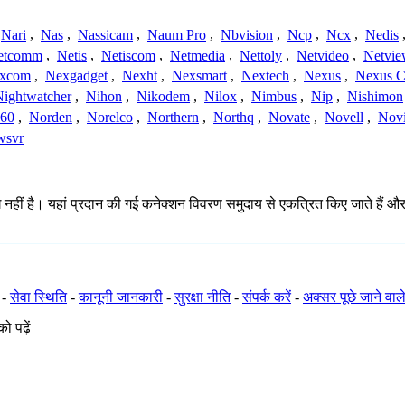
Nari
,
Nas
,
Nassicam
,
Naum Pro
,
Nbvision
,
Ncp
,
Ncx
,
Nedis
etcomm
,
Netis
,
Netiscom
,
Netmedia
,
Nettoly
,
Netvideo
,
Netvi
xcom
,
Nexgadget
,
Nexht
,
Nexsmart
,
Nextech
,
Nexus
,
Nexus C
Nightwatcher
,
Nihon
,
Nikodem
,
Nilox
,
Nimbus
,
Nip
,
Nishimon
360
,
Norden
,
Norelco
,
Northern
,
Northq
,
Novate
,
Novell
,
Nov
wsvr
ं है। यहां प्रदान की गई कनेक्शन विवरण समुदाय से एकत्रित किए जाते हैं और अपूर्
-
सेवा स्थिति
-
कानूनी जानकारी
-
सुरक्षा नीति
-
संपर्क करें
-
अक्सर पूछे जाने वाले
ो पढ़ें