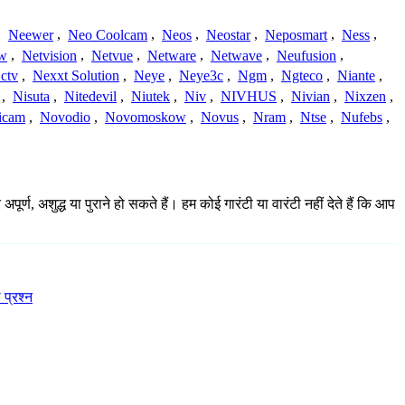
,
Neewer
,
Neo Coolcam
,
Neos
,
Neostar
,
Neposmart
,
Ness
,
ew
,
Netvision
,
Netvue
,
Netware
,
Netwave
,
Neufusion
,
ctv
,
Nexxt Solution
,
Neye
,
Neye3c
,
Ngm
,
Ngteco
,
Niante
,
,
Nisuta
,
Nitedevil
,
Niutek
,
Niv
,
NIVHUS
,
Nivian
,
Nixzen
,
icam
,
Novodio
,
Novomoskow
,
Novus
,
Nram
,
Ntse
,
Nufebs
,
ण, अशुद्ध या पुराने हो सकते हैं। हम कोई गारंटी या वारंटी नहीं देते हैं कि आप
 प्रश्न