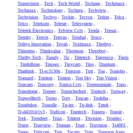
Teamvision
,
Tech
,
Tech World
,
Techage
,
Techmaxx
,
Technaxx
,
Technology
,
Techpro
,
Techview
,
Techvision
,
Techyo
,
Teckin
,
Tecvoz
,
Tedun
,
Telca
,
Telco
,
Telekom
,
Teleste
,
Telesystem
,
Teletek Electronics
,
Telview Cctv
,
Tenda
,
Tensai
,
Tensky
,
Tenvis
,
Tenvus
,
Teruhal
,
Tesco
,
Tethys Innovation
,
Tevah
,
Texhnaxx
,
Thethys
,
Thingino
,
Thinkvalue
,
Thomson
,
Threeboy
,
Thrifty Tech
,
Tiandy
,
Tic
,
Tidetech
,
Tigersecu
,
Tigris
,
Timhillone
,
Tinosec
,
Tinycam
,
Tipo
,
Titanium
,
Titathink
,
Tl-sc3130g
,
Tmezon
,
Tmt
,
Toa
,
Toaioho
,
Toguard
,
Tomtop
,
Tonton
,
Top Sky
,
Top Vision
,
Topcam
,
Topcony
,
Topica Cctv
,
Topmountain
,
Topo
,
Topodome
,
Topsee
,
Topsicherheit
,
Toptech
,
Topway
,
Topwelltech
,
Torno
,
Torv
,
Toscan
,
Toshiba
,
Toughdog
,
Touralle
,
Tp-ipc
,
Tp-link
,
Tptek
,
Tr-d4101ir1v3
,
Traficon
,
Trantech
,
Trasera
,
Trassir
,
Trek
,
Trendnet
,
Triax
,
Trident
,
Trivision
,
Tronitec
,
Truen
,
Trueview
,
Truman
,
Trust
,
Truvision
,
Ts4001
,
Tseeu
,
Tshicom
,
Tsm
,
Tucam
,
Tuin
,
Tungson Ages
,