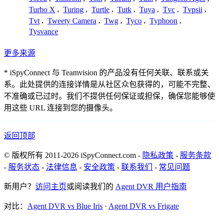
Turbo X
,
Turing
,
Turtle
,
Tutk
,
Tuya
,
Tvc
,
Tvpsii
,
Tvt
,
Tweety Camera
,
Twg
,
Tyco
,
Typhoon
,
Tysvance
更多来源
* iSpyConnect 与 Teamvision 的产品没有任何关联、联系或关
系。此处提供的连接详情是从社区众包获得的，可能不完整、
不准确或已过时。我们不提供任何保证或担保，确保您能够使
用这些 URL 连接到您的摄像头。
返回顶部
© 版权所有 2011-2026 iSpyConnect.com -
隐私政策
-
服务条款
-
服务状态
-
法律信息
-
安全政策
-
联系我们
-
常见问题
新用户？
访问主页
或阅读我们的
Agent DVR 用户指南
对比：
Agent DVR vs Blue Iris
·
Agent DVR vs Frigate