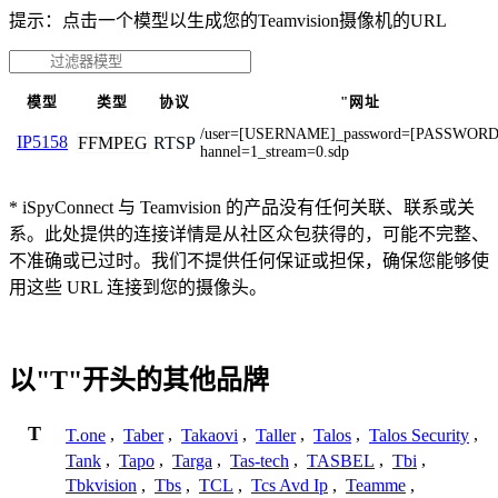
提示：点击一个模型以生成您的Teamvision摄像机的URL
模型
类型
协议
"网址
/user=[USERNAME]_password=[PASSWORD
IP5158
FFMPEG
RTSP
hannel=1_stream=0.sdp
* iSpyConnect 与 Teamvision 的产品没有任何关联、联系或关
系。此处提供的连接详情是从社区众包获得的，可能不完整、
不准确或已过时。我们不提供任何保证或担保，确保您能够使
用这些 URL 连接到您的摄像头。
以"T"开头的其他品牌
T
T.one
,
Taber
,
Takaovi
,
Taller
,
Talos
,
Talos Security
,
Tank
,
Tapo
,
Targa
,
Tas-tech
,
TASBEL
,
Tbi
,
Tbkvision
,
Tbs
,
TCL
,
Tcs Avd Ip
,
Teamme
,