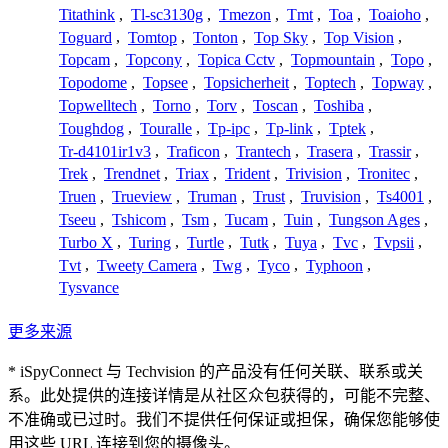
Titathink
,
Tl-sc3130g
,
Tmezon
,
Tmt
,
Toa
,
Toaioho
,
Toguard
,
Tomtop
,
Tonton
,
Top Sky
,
Top Vision
,
Topcam
,
Topcony
,
Topica Cctv
,
Topmountain
,
Topo
,
Topodome
,
Topsee
,
Topsicherheit
,
Toptech
,
Topway
,
Topwelltech
,
Torno
,
Torv
,
Toscan
,
Toshiba
,
Toughdog
,
Touralle
,
Tp-ipc
,
Tp-link
,
Tptek
,
Tr-d4101ir1v3
,
Traficon
,
Trantech
,
Trasera
,
Trassir
,
Trek
,
Trendnet
,
Triax
,
Trident
,
Trivision
,
Tronitec
,
Truen
,
Trueview
,
Truman
,
Trust
,
Truvision
,
Ts4001
,
Tseeu
,
Tshicom
,
Tsm
,
Tucam
,
Tuin
,
Tungson Ages
,
Turbo X
,
Turing
,
Turtle
,
Tutk
,
Tuya
,
Tvc
,
Tvpsii
,
Tvt
,
Tweety Camera
,
Twg
,
Tyco
,
Typhoon
,
Tysvance
更多来源
* iSpyConnect 与 Techvision 的产品没有任何关联、联系或关
系。此处提供的连接详情是从社区众包获得的，可能不完整、
不准确或已过时。我们不提供任何保证或担保，确保您能够使
用这些 URL 连接到您的摄像头。