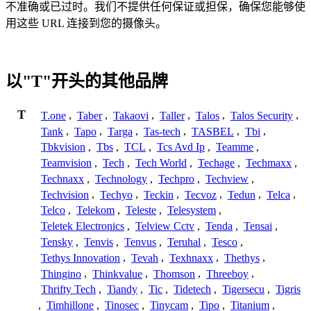
不准确或已过时。我们不提供任何保证或担保，确保您能够使
用这些 URL 连接到您的摄像头。
以"T"开头的其他品牌
T
T.one
,
Taber
,
Takaovi
,
Taller
,
Talos
,
Talos Security
,
Tank
,
Tapo
,
Targa
,
Tas-tech
,
TASBEL
,
Tbi
,
Tbkvision
,
Tbs
,
TCL
,
Tcs Avd Ip
,
Teamme
,
Teamvision
,
Tech
,
Tech World
,
Techage
,
Techmaxx
,
Technaxx
,
Technology
,
Techpro
,
Techview
,
Techvision
,
Techyo
,
Teckin
,
Tecvoz
,
Tedun
,
Telca
,
Telco
,
Telekom
,
Teleste
,
Telesystem
,
Teletek Electronics
,
Telview Cctv
,
Tenda
,
Tensai
,
Tensky
,
Tenvis
,
Tenvus
,
Teruhal
,
Tesco
,
Tethys Innovation
,
Tevah
,
Texhnaxx
,
Thethys
,
Thingino
,
Thinkvalue
,
Thomson
,
Threeboy
,
Thrifty Tech
,
Tiandy
,
Tic
,
Tidetech
,
Tigersecu
,
Tigris
,
Timhillone
,
Tinosec
,
Tinycam
,
Tipo
,
Titanium
,