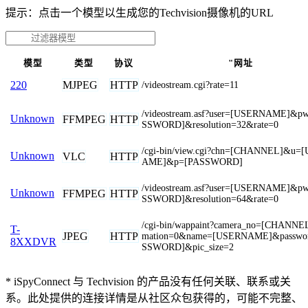
提示：点击一个模型以生成您的Techvision摄像机的URL
模型
类型
协议
"网址
MJPEG
HTTP
220
/videostream.cgi?rate=11
/videostream.asf?user=[USERNAME]&p
Unknown
FFMPEG
HTTP
SSWORD]&resolution=32&rate=0
/cgi-bin/view.cgi?chn=[CHANNEL]&u=
Unknown
VLC
HTTP
AME]&p=[PASSWORD]
/videostream.asf?user=[USERNAME]&p
Unknown
FFMPEG
HTTP
SSWORD]&resolution=64&rate=0
/cgi-bin/wappaint?camera_no=[CHANNE
T-
JPEG
HTTP
mation=0&name=[USERNAME]&passwo
8XXDVR
SSWORD]&pic_size=2
* iSpyConnect 与 Techvision 的产品没有任何关联、联系或关
系。此处提供的连接详情是从社区众包获得的，可能不完整、