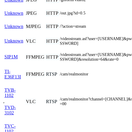
JPEG
HTTP
Unknown
/out.jpg?id=0.5
MJPEG
HTTP
Unknown
/?action=stream
/videostream.asf?user=[USERNAME]&p
Unknown
VLC
HTTP
SSWORD]
/videostream.asf?user=[USERNAME]&p
SIP1M
FFMPEG
HTTP
SSWORD]&resolution=64&rate=0
TI-
FFMPEG
RTSP
/cam/realmonitor
E36F13I
TVB-
1102
/cam/realmonitor?channel=[CHANNEL]&s
,
VLC
RTSP
=00
TVD-
3102
TVC-
1102