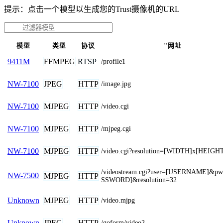
提示：点击一个模型以生成您的Trust摄像机的URL
模型
类型
协议
"网址
FFMPEG
RTSP
9411M
/profile1
JPEG
HTTP
NW-7100
/image.jpg
MJPEG
HTTP
NW-7100
/video.cgi
MJPEG
HTTP
NW-7100
/mjpeg.cgi
MJPEG
HTTP
NW-7100
/video.cgi?resolution=[WIDTH]x[HEIGH
/videostream.cgi?user=[USERNAME]&p
NW-7500
MJPEG
HTTP
SSWORD]&resolution=32
MJPEG
HTTP
Unknown
/video.mjpg
JPEG
HTTP
Unknown
/goform/video2