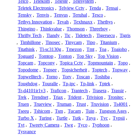
Telco
,
Telekom
,
Teleste
,
Telesystem
,
Teletek Electronics
,
Telview Cctv
,
Tenda
,
Tensai
,
Tensky
,
Tenvis
,
Tenvus
,
Teruhal
,
Tesco
,
Tethys Innovation
,
Tevah
,
Texhnaxx
,
Thethys
,
Thingino
,
Thinkvalue
,
Thomson
,
Threeboy
,
Thrifty Tech
,
Tiandy
,
Tic
,
Tidetech
,
Tigersecu
,
Tigris
,
Timhillone
,
Tinosec
,
Tinycam
,
Tipo
,
Titanium
,
Titathink
,
Tl-sc3130g
,
Tmezon
,
Tmt
,
Toa
,
Toaioho
,
Toguard
,
Tomtop
,
Tonton
,
Top Sky
,
Top Vision
,
Topcam
,
Topcony
,
Topica Cctv
,
Topmountain
,
Topo
,
Topodome
,
Topsee
,
Topsicherheit
,
Toptech
,
Topway
,
Topwelltech
,
Torno
,
Torv
,
Toscan
,
Toshiba
,
Toughdog
,
Touralle
,
Tp-ipc
,
Tp-link
,
Tptek
,
Tr-d4101ir1v3
,
Traficon
,
Trantech
,
Trasera
,
Trassir
,
Trek
,
Trendnet
,
Triax
,
Trident
,
Trivision
,
Tronitec
,
Truen
,
Trueview
,
Truman
,
Trust
,
Truvision
,
Ts4001
,
Tseeu
,
Tshicom
,
Tsm
,
Tucam
,
Tuin
,
Tungson Ages
,
Turbo X
,
Turing
,
Turtle
,
Tutk
,
Tuya
,
Tvc
,
Tvpsii
,
Tvt
,
Tweety Camera
,
Twg
,
Tyco
,
Typhoon
,
Tysvance