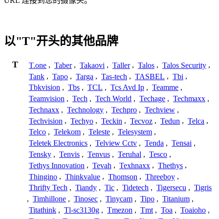
URL 连接到您的摄像头。
以"T"开头的其他品牌
T
T.one
,
Taber
,
Takaovi
,
Taller
,
Talos
,
Talos Security
,
Tank
,
Tapo
,
Targa
,
Tas-tech
,
TASBEL
,
Tbi
,
Tbkvision
,
Tbs
,
TCL
,
Tcs Avd Ip
,
Teamme
,
Teamvision
,
Tech
,
Tech World
,
Techage
,
Techmaxx
,
Technaxx
,
Technology
,
Techpro
,
Techview
,
Techvision
,
Techyo
,
Teckin
,
Tecvoz
,
Tedun
,
Telca
,
Telco
,
Telekom
,
Teleste
,
Telesystem
,
Teletek Electronics
,
Telview Cctv
,
Tenda
,
Tensai
,
Tensky
,
Tenvis
,
Tenvus
,
Teruhal
,
Tesco
,
Tethys Innovation
,
Tevah
,
Texhnaxx
,
Thethys
,
Thingino
,
Thinkvalue
,
Thomson
,
Threeboy
,
Thrifty Tech
,
Tiandy
,
Tic
,
Tidetech
,
Tigersecu
,
Tigris
,
Timhillone
,
Tinosec
,
Tinycam
,
Tipo
,
Titanium
,
Titathink
,
Tl-sc3130g
,
Tmezon
,
Tmt
,
Toa
,
Toaioho
,