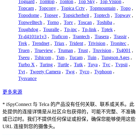
Toguard
,
Tomtop
,
Tonton
,
Top Sky
,
Top Vision
,
Topcam
,
Topcony
,
Topica Cctv
,
Topmountain
,
Topo
,
Topodome
,
Topsee
,
Topsicherheit
,
Toptech
,
Topway
,
Topwelltech
,
Torno
,
Torv
,
Toscan
,
Toshiba
,
Toughdog
,
Touralle
,
Tp-ipc
,
Tp-link
,
Tptek
,
Tr-d4101ir1v3
,
Traficon
,
Trantech
,
Trasera
,
Trassir
,
Trek
,
Trendnet
,
Triax
,
Trident
,
Trivision
,
Tronitec
,
Truen
,
Trueview
,
Truman
,
Trust
,
Truvision
,
Ts4001
,
Tseeu
,
Tshicom
,
Tsm
,
Tucam
,
Tuin
,
Tungson Ages
,
Turbo X
,
Turing
,
Turtle
,
Tutk
,
Tuya
,
Tvc
,
Tvpsii
,
Tvt
,
Tweety Camera
,
Twg
,
Tyco
,
Typhoon
,
Tysvance
更多来源
* iSpyConnect 与 Telca 的产品没有任何关联、联系或关系。此
处提供的连接详情是从社区众包获得的，可能不完整、不准确
或已过时。我们不提供任何保证或担保，确保您能够使用这些
URL 连接到您的摄像头。