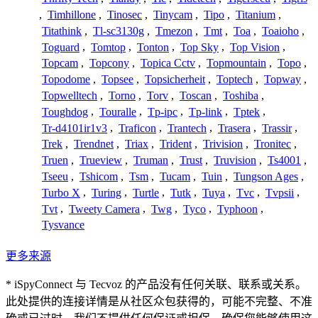
,
Timhillone
,
Tinosec
,
Tinycam
,
Tipo
,
Titanium
,
Titathink
,
Tl-sc3130g
,
Tmezon
,
Tmt
,
Toa
,
Toaioho
,
Toguard
,
Tomtop
,
Tonton
,
Top Sky
,
Top Vision
,
Topcam
,
Topcony
,
Topica Cctv
,
Topmountain
,
Topo
,
Topodome
,
Topsee
,
Topsicherheit
,
Toptech
,
Topway
,
Topwelltech
,
Torno
,
Torv
,
Toscan
,
Toshiba
,
Toughdog
,
Touralle
,
Tp-ipc
,
Tp-link
,
Tptek
,
Tr-d4101ir1v3
,
Traficon
,
Trantech
,
Trasera
,
Trassir
,
Trek
,
Trendnet
,
Triax
,
Trident
,
Trivision
,
Tronitec
,
Truen
,
Trueview
,
Truman
,
Trust
,
Truvision
,
Ts4001
,
Tseeu
,
Tshicom
,
Tsm
,
Tucam
,
Tuin
,
Tungson Ages
,
Turbo X
,
Turing
,
Turtle
,
Tutk
,
Tuya
,
Tvc
,
Tvpsii
,
Tvt
,
Tweety Camera
,
Twg
,
Tyco
,
Typhoon
,
Tysvance
更多来源
* iSpyConnect 与 Tecvoz 的产品没有任何关联、联系或关系。
此处提供的连接详情是从社区众包获得的，可能不完整、不准