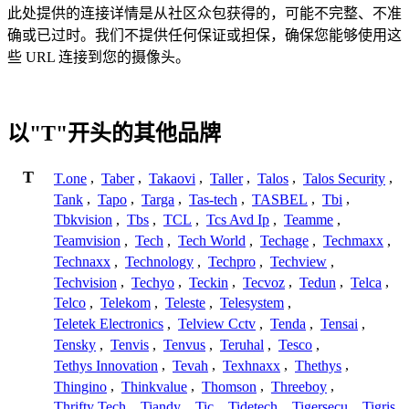
此处提供的连接详情是从社区众包获得的，可能不完整、不准
确或已过时。我们不提供任何保证或担保，确保您能够使用这
些 URL 连接到您的摄像头。
以"T"开头的其他品牌
T
T.one
,
Taber
,
Takaovi
,
Taller
,
Talos
,
Talos Security
,
Tank
,
Tapo
,
Targa
,
Tas-tech
,
TASBEL
,
Tbi
,
Tbkvision
,
Tbs
,
TCL
,
Tcs Avd Ip
,
Teamme
,
Teamvision
,
Tech
,
Tech World
,
Techage
,
Techmaxx
,
Technaxx
,
Technology
,
Techpro
,
Techview
,
Techvision
,
Techyo
,
Teckin
,
Tecvoz
,
Tedun
,
Telca
,
Telco
,
Telekom
,
Teleste
,
Telesystem
,
Teletek Electronics
,
Telview Cctv
,
Tenda
,
Tensai
,
Tensky
,
Tenvis
,
Tenvus
,
Teruhal
,
Tesco
,
Tethys Innovation
,
Tevah
,
Texhnaxx
,
Thethys
,
Thingino
,
Thinkvalue
,
Thomson
,
Threeboy
,
Thrifty Tech
,
Tiandy
,
Tic
,
Tidetech
,
Tigersecu
,
Tigris