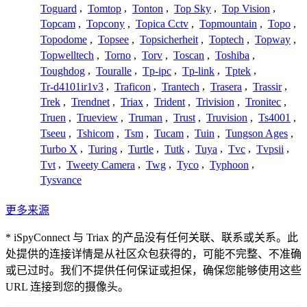
Toguard
,
Tomtop
,
Tonton
,
Top Sky
,
Top Vision
,
Topcam
,
Topcony
,
Topica Cctv
,
Topmountain
,
Topo
,
Topodome
,
Topsee
,
Topsicherheit
,
Toptech
,
Topway
,
Topwelltech
,
Torno
,
Torv
,
Toscan
,
Toshiba
,
Toughdog
,
Touralle
,
Tp-ipc
,
Tp-link
,
Tptek
,
Tr-d4101ir1v3
,
Traficon
,
Trantech
,
Trasera
,
Trassir
,
Trek
,
Trendnet
,
Triax
,
Trident
,
Trivision
,
Tronitec
,
Truen
,
Trueview
,
Truman
,
Trust
,
Truvision
,
Ts4001
,
Tseeu
,
Tshicom
,
Tsm
,
Tucam
,
Tuin
,
Tungson Ages
,
Turbo X
,
Turing
,
Turtle
,
Tutk
,
Tuya
,
Tvc
,
Tvpsii
,
Tvt
,
Tweety Camera
,
Twg
,
Tyco
,
Typhoon
,
Tysvance
更多来源
* iSpyConnect 与 Triax 的产品没有任何关联、联系或关系。此
处提供的连接详情是从社区众包获得的，可能不完整、不准确
或已过时。我们不提供任何保证或担保，确保您能够使用这些
URL 连接到您的摄像头。