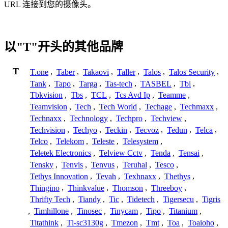
URL 连接到您的摄像头。
以"T"开头的其他品牌
T
T.one
,
Taber
,
Takaovi
,
Taller
,
Talos
,
Talos Security
,
Tank
,
Tapo
,
Targa
,
Tas-tech
,
TASBEL
,
Tbi
,
Tbkvision
,
Tbs
,
TCL
,
Tcs Avd Ip
,
Teamme
,
Teamvision
,
Tech
,
Tech World
,
Techage
,
Techmaxx
,
Technaxx
,
Technology
,
Techpro
,
Techview
,
Techvision
,
Techyo
,
Teckin
,
Tecvoz
,
Tedun
,
Telca
,
Telco
,
Telekom
,
Teleste
,
Telesystem
,
Teletek Electronics
,
Telview Cctv
,
Tenda
,
Tensai
,
Tensky
,
Tenvis
,
Tenvus
,
Teruhal
,
Tesco
,
Tethys Innovation
,
Tevah
,
Texhnaxx
,
Thethys
,
Thingino
,
Thinkvalue
,
Thomson
,
Threeboy
,
Thrifty Tech
,
Tiandy
,
Tic
,
Tidetech
,
Tigersecu
,
Tigris
,
Timhillone
,
Tinosec
,
Tinycam
,
Tipo
,
Titanium
,
Titathink
,
Tl-sc3130g
,
Tmezon
,
Tmt
,
Toa
,
Toaioho
,