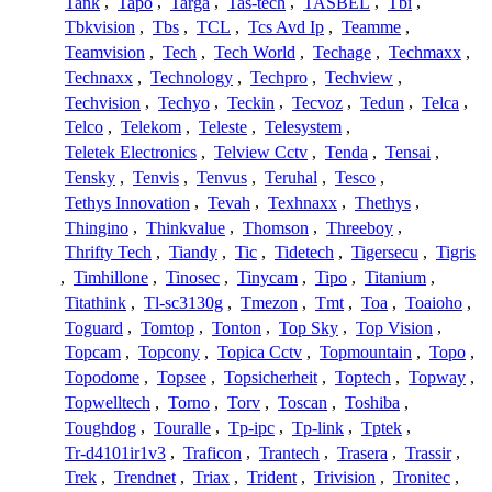
Tank
,
Tapo
,
Targa
,
Tas-tech
,
TASBEL
,
Tbi
,
Tbkvision
,
Tbs
,
TCL
,
Tcs Avd Ip
,
Teamme
,
Teamvision
,
Tech
,
Tech World
,
Techage
,
Techmaxx
,
Technaxx
,
Technology
,
Techpro
,
Techview
,
Techvision
,
Techyo
,
Teckin
,
Tecvoz
,
Tedun
,
Telca
,
Telco
,
Telekom
,
Teleste
,
Telesystem
,
Teletek Electronics
,
Telview Cctv
,
Tenda
,
Tensai
,
Tensky
,
Tenvis
,
Tenvus
,
Teruhal
,
Tesco
,
Tethys Innovation
,
Tevah
,
Texhnaxx
,
Thethys
,
Thingino
,
Thinkvalue
,
Thomson
,
Threeboy
,
Thrifty Tech
,
Tiandy
,
Tic
,
Tidetech
,
Tigersecu
,
Tigris
,
Timhillone
,
Tinosec
,
Tinycam
,
Tipo
,
Titanium
,
Titathink
,
Tl-sc3130g
,
Tmezon
,
Tmt
,
Toa
,
Toaioho
,
Toguard
,
Tomtop
,
Tonton
,
Top Sky
,
Top Vision
,
Topcam
,
Topcony
,
Topica Cctv
,
Topmountain
,
Topo
,
Topodome
,
Topsee
,
Topsicherheit
,
Toptech
,
Topway
,
Topwelltech
,
Torno
,
Torv
,
Toscan
,
Toshiba
,
Toughdog
,
Touralle
,
Tp-ipc
,
Tp-link
,
Tptek
,
Tr-d4101ir1v3
,
Traficon
,
Trantech
,
Trasera
,
Trassir
,
Trek
,
Trendnet
,
Triax
,
Trident
,
Trivision
,
Tronitec
,