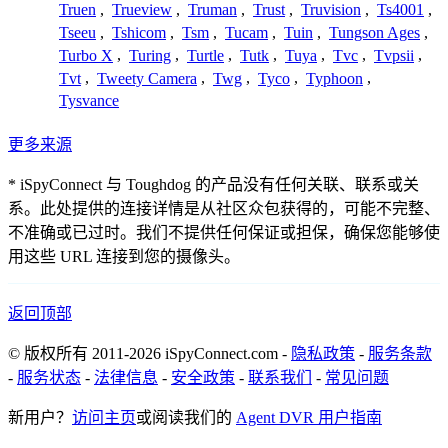
Truen
,
Trueview
,
Truman
,
Trust
,
Truvision
,
Ts4001
,
Tseeu
,
Tshicom
,
Tsm
,
Tucam
,
Tuin
,
Tungson Ages
,
Turbo X
,
Turing
,
Turtle
,
Tutk
,
Tuya
,
Tvc
,
Tvpsii
,
Tvt
,
Tweety Camera
,
Twg
,
Tyco
,
Typhoon
,
Tysvance
更多来源
* iSpyConnect 与 Toughdog 的产品没有任何关联、联系或关
系。此处提供的连接详情是从社区众包获得的，可能不完整、
不准确或已过时。我们不提供任何保证或担保，确保您能够使
用这些 URL 连接到您的摄像头。
返回顶部
© 版权所有 2011-2026 iSpyConnect.com -
隐私政策
-
服务条款
-
服务状态
-
法律信息
-
安全政策
-
联系我们
-
常见问题
新用户？
访问主页
或阅读我们的
Agent DVR 用户指南