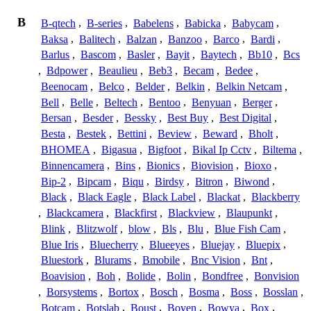
B
B-qtech
,
B-series
,
Babelens
,
Babicka
,
Babycam
,
Baksa
,
Balitech
,
Balzan
,
Banzoo
,
Barco
,
Bardi
,
Barlus
,
Bascom
,
Basler
,
Bayit
,
Baytech
,
Bb10
,
Bcs
,
Bdpower
,
Beaulieu
,
Beb3
,
Becam
,
Bedee
,
Beenocam
,
Belco
,
Belder
,
Belkin
,
Belkin Netcam
,
Bell
,
Belle
,
Beltech
,
Bentoo
,
Benyuan
,
Berger
,
Bersan
,
Besder
,
Bessky
,
Best Buy
,
Best Digital
,
Besta
,
Bestek
,
Bettini
,
Beview
,
Beward
,
Bholt
,
BHOMEA
,
Bigasua
,
Bigfoot
,
Bikal Ip Cctv
,
Biltema
,
Binnencamera
,
Bins
,
Bionics
,
Biovision
,
Bioxo
,
Bip-2
,
Bipcam
,
Biqu
,
Birdsy
,
Bitron
,
Biwond
,
Black
,
Black Eagle
,
Black Label
,
Blackat
,
Blackberry
,
Blackcamera
,
Blackfirst
,
Blackview
,
Blaupunkt
,
Blink
,
Blitzwolf
,
blow
,
Bls
,
Blu
,
Blue Fish Cam
,
Blue Iris
,
Bluecherry
,
Blueeyes
,
Bluejay
,
Bluepix
,
Bluestork
,
Blurams
,
Bmobile
,
Bnc Vision
,
Bnt
,
Boavision
,
Boh
,
Bolide
,
Bolin
,
Bondfree
,
Bonvision
,
Borsystems
,
Bortox
,
Bosch
,
Bosma
,
Boss
,
Bosslan
,
Botcam
,
Botslab
,
Boust
,
Boven
,
Bowya
,
Box
,