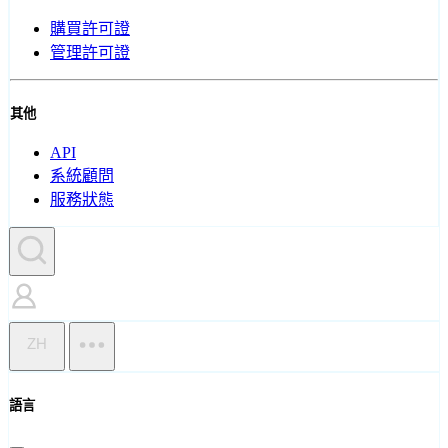
購買許可證
管理許可證
其他
API
系統顧問
服務狀態
ZH
語言