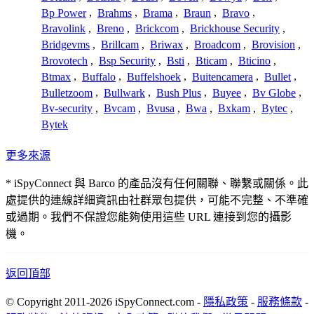
Bp Power
,
Brahms
,
Brama
,
Braun
,
Bravo
,
Bravolink
,
Breno
,
Brickcom
,
Brickhouse Security
,
Bridgevms
,
Brillcam
,
Briwax
,
Broadcom
,
Brovision
,
Brovotech
,
Bsp Security
,
Bsti
,
Bticam
,
Bticino
,
Btmax
,
Buffalo
,
Buffelshoek
,
Buitencamera
,
Bullet
,
Bulletzoom
,
Bullwark
,
Bush Plus
,
Buyee
,
Bv Globe
,
Bv-security
,
Bvcam
,
Bvusa
,
Bwa
,
Bxkam
,
Bytec
,
Bytek
更多來源
* iSpyConnect 與 Barco 的產品沒有任何關聯、聯繫或關係。此
處提供的連線詳細資訊由社群眾包提供，可能不完整、不準確
或過期。我們不保證您能夠使用這些 URL 連接到您的攝影
機。
返回頂部
© Copyright 2011-2026 iSpyConnect.com -
隱私政策
-
服務條款
-