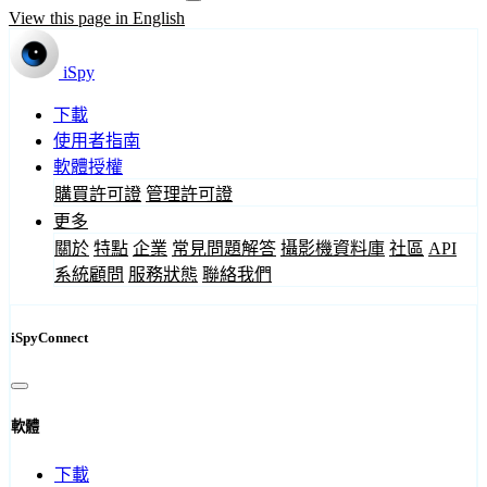
View this page in English
iSpy
下載
使用者指南
軟體授權
購買許可證
管理許可證
更多
關於
特點
企業
常見問題解答
攝影機資料庫
社區
API
系統顧問
服務狀態
聯絡我們
iSpyConnect
軟體
下載