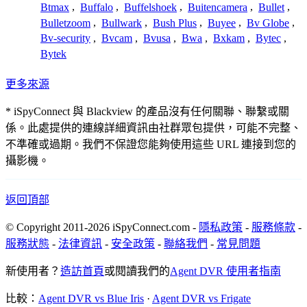
Btmax
,
Buffalo
,
Buffelshoek
,
Buitencamera
,
Bullet
,
Bulletzoom
,
Bullwark
,
Bush Plus
,
Buyee
,
Bv Globe
,
Bv-security
,
Bvcam
,
Bvusa
,
Bwa
,
Bxkam
,
Bytec
,
Bytek
更多來源
* iSpyConnect 與 Blackview 的產品沒有任何關聯、聯繫或關
係。此處提供的連線詳細資訊由社群眾包提供，可能不完整、
不準確或過期。我們不保證您能夠使用這些 URL 連接到您的
攝影機。
返回頂部
© Copyright 2011-2026 iSpyConnect.com -
隱私政策
-
服務條款
-
服務狀態
-
法律資訊
-
安全政策
-
聯絡我們
-
常見問題
新使用者？
造訪首頁
或閱讀我們的
Agent DVR 使用者指南
比較：
Agent DVR vs Blue Iris
·
Agent DVR vs Frigate