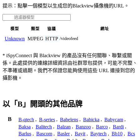
提示：點擊一個模型以生成您的Blackview攝像機的URL。
模型
類型
協議
網址
MJPEG
HTTP
Unknown
/videofeed
* iSpyConnect 與 Blackview 的產品沒有任何關聯、聯繫或關
係。此處提供的連線詳細資訊由社群眾包提供，可能不完整、
不準確或過期。我們不保證您能夠使用這些 URL 連接到您的
攝影機。
以「B」開頭的其他品牌
B
B-qtech
,
B-series
,
Babelens
,
Babicka
,
Babycam
,
Baksa
,
Balitech
,
Balzan
,
Banzoo
,
Barco
,
Bardi
,
Barlus
,
Bascom
,
Basler
,
Bayit
,
Baytech
,
Bb10
,
Bcs