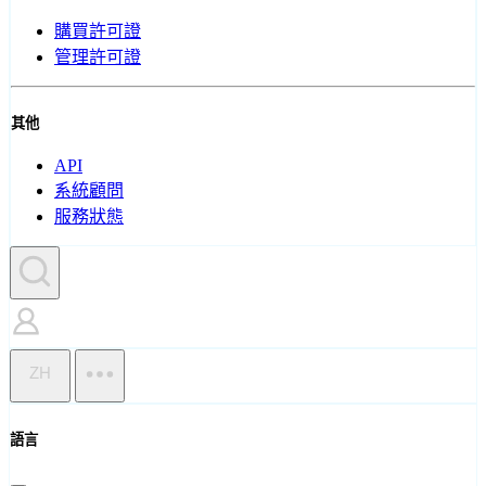
購買許可證
管理許可證
其他
API
系統顧問
服務狀態
ZH
語言