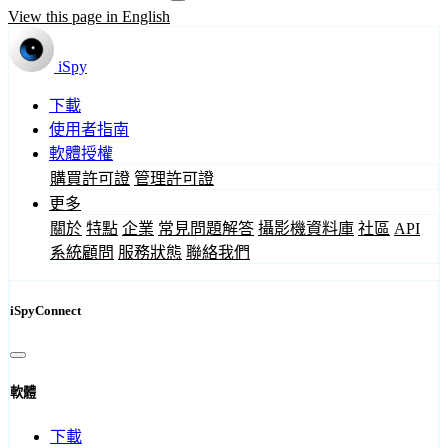
View this page in English
iSpy
下載
使用者指南
軟體授權
購買許可證
管理許可證
更多
關於
特點
企業
常見問題解答
攝影機資料庫
社區
API
系統顧問
服務狀態
聯絡我們
iSpyConnect
軟體
下載