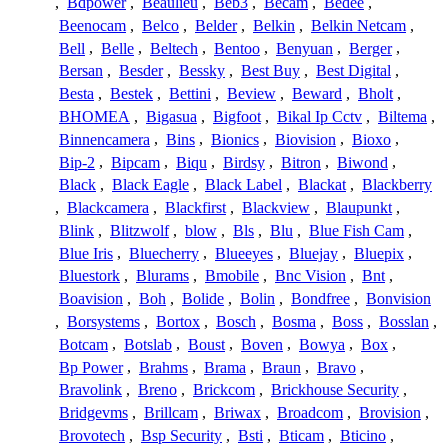
,
Bdpower
,
Beaulieu
,
Beb3
,
Becam
,
Bedee
,
Beenocam
,
Belco
,
Belder
,
Belkin
,
Belkin Netcam
,
Bell
,
Belle
,
Beltech
,
Bentoo
,
Benyuan
,
Berger
,
Bersan
,
Besder
,
Bessky
,
Best Buy
,
Best Digital
,
Besta
,
Bestek
,
Bettini
,
Beview
,
Beward
,
Bholt
,
BHOMEA
,
Bigasua
,
Bigfoot
,
Bikal Ip Cctv
,
Biltema
,
Binnencamera
,
Bins
,
Bionics
,
Biovision
,
Bioxo
,
Bip-2
,
Bipcam
,
Biqu
,
Birdsy
,
Bitron
,
Biwond
,
Black
,
Black Eagle
,
Black Label
,
Blackat
,
Blackberry
,
Blackcamera
,
Blackfirst
,
Blackview
,
Blaupunkt
,
Blink
,
Blitzwolf
,
blow
,
Bls
,
Blu
,
Blue Fish Cam
,
Blue Iris
,
Bluecherry
,
Blueeyes
,
Bluejay
,
Bluepix
,
Bluestork
,
Blurams
,
Bmobile
,
Bnc Vision
,
Bnt
,
Boavision
,
Boh
,
Bolide
,
Bolin
,
Bondfree
,
Bonvision
,
Borsystems
,
Bortox
,
Bosch
,
Bosma
,
Boss
,
Bosslan
,
Botcam
,
Botslab
,
Boust
,
Boven
,
Bowya
,
Box
,
Bp Power
,
Brahms
,
Brama
,
Braun
,
Bravo
,
Bravolink
,
Breno
,
Brickcom
,
Brickhouse Security
,
Bridgevms
,
Brillcam
,
Briwax
,
Broadcom
,
Brovision
,
Brovotech
,
Bsp Security
,
Bsti
,
Bticam
,
Bticino
,