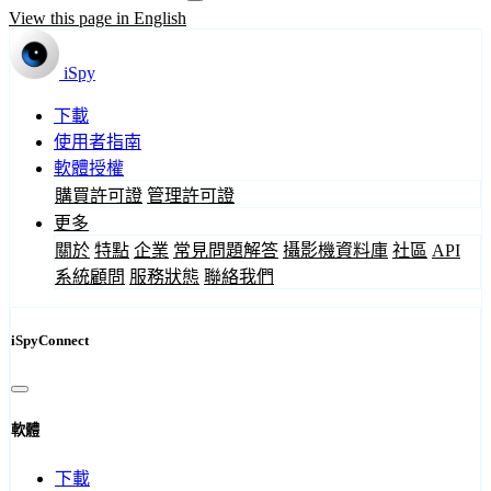
View this page in English
iSpy
下載
使用者指南
軟體授權
購買許可證
管理許可證
更多
關於
特點
企業
常見問題解答
攝影機資料庫
社區
API
系統顧問
服務狀態
聯絡我們
iSpyConnect
軟體
下載