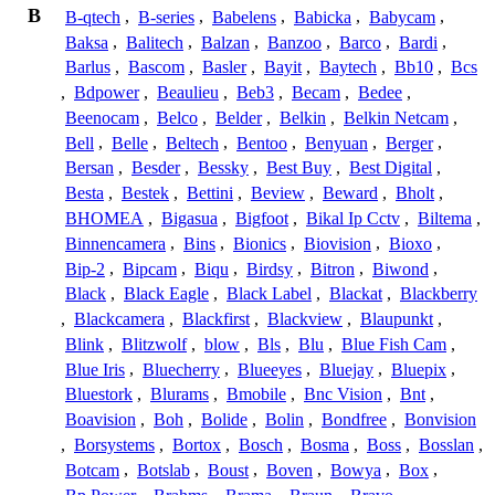
B
B-qtech
,
B-series
,
Babelens
,
Babicka
,
Babycam
,
Baksa
,
Balitech
,
Balzan
,
Banzoo
,
Barco
,
Bardi
,
Barlus
,
Bascom
,
Basler
,
Bayit
,
Baytech
,
Bb10
,
Bcs
,
Bdpower
,
Beaulieu
,
Beb3
,
Becam
,
Bedee
,
Beenocam
,
Belco
,
Belder
,
Belkin
,
Belkin Netcam
,
Bell
,
Belle
,
Beltech
,
Bentoo
,
Benyuan
,
Berger
,
Bersan
,
Besder
,
Bessky
,
Best Buy
,
Best Digital
,
Besta
,
Bestek
,
Bettini
,
Beview
,
Beward
,
Bholt
,
BHOMEA
,
Bigasua
,
Bigfoot
,
Bikal Ip Cctv
,
Biltema
,
Binnencamera
,
Bins
,
Bionics
,
Biovision
,
Bioxo
,
Bip-2
,
Bipcam
,
Biqu
,
Birdsy
,
Bitron
,
Biwond
,
Black
,
Black Eagle
,
Black Label
,
Blackat
,
Blackberry
,
Blackcamera
,
Blackfirst
,
Blackview
,
Blaupunkt
,
Blink
,
Blitzwolf
,
blow
,
Bls
,
Blu
,
Blue Fish Cam
,
Blue Iris
,
Bluecherry
,
Blueeyes
,
Bluejay
,
Bluepix
,
Bluestork
,
Blurams
,
Bmobile
,
Bnc Vision
,
Bnt
,
Boavision
,
Boh
,
Bolide
,
Bolin
,
Bondfree
,
Bonvision
,
Borsystems
,
Bortox
,
Bosch
,
Bosma
,
Boss
,
Bosslan
,
Botcam
,
Botslab
,
Boust
,
Boven
,
Bowya
,
Box
,