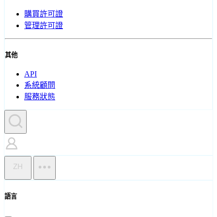
購買許可證
管理許可證
其他
API
系統顧問
服務狀態
ZH
語言