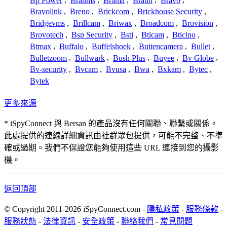
Bp Power
,
Brahms
,
Brama
,
Braun
,
Bravo
,
Bravolink
,
Breno
,
Brickcom
,
Brickhouse Security
,
Bridgevms
,
Brillcam
,
Briwax
,
Broadcom
,
Brovision
,
Brovotech
,
Bsp Security
,
Bsti
,
Bticam
,
Bticino
,
Btmax
,
Buffalo
,
Buffelshoek
,
Buitencamera
,
Bullet
,
Bulletzoom
,
Bullwark
,
Bush Plus
,
Buyee
,
Bv Globe
,
Bv-security
,
Bvcam
,
Bvusa
,
Bwa
,
Bxkam
,
Bytec
,
Bytek
更多來源
* iSpyConnect 與 Bersan 的產品沒有任何關聯、聯繫或關係。
此處提供的連線詳細資訊由社群眾包提供，可能不完整、不準
確或過期。我們不保證您能夠使用這些 URL 連接到您的攝影
機。
返回頂部
© Copyright 2011-2026 iSpyConnect.com -
隱私政策
-
服務條款
-
服務狀態
-
法律資訊
-
安全政策
-
聯絡我們
-
常見問題