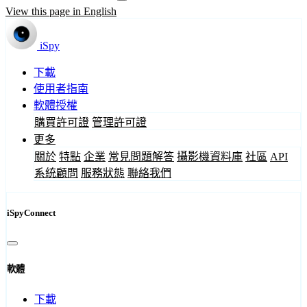
View this page in English
iSpy
下載
使用者指南
軟體授權
購買許可證
管理許可證
更多
關於
特點
企業
常見問題解答
攝影機資料庫
社區
API
系統顧問
服務狀態
聯絡我們
iSpyConnect
軟體
下載