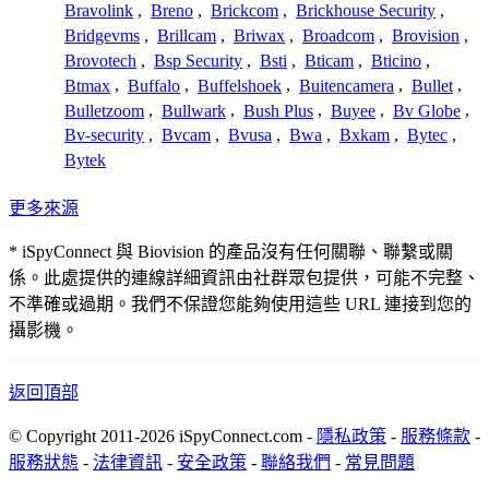
Bravolink
,
Breno
,
Brickcom
,
Brickhouse Security
,
Bridgevms
,
Brillcam
,
Briwax
,
Broadcom
,
Brovision
,
Brovotech
,
Bsp Security
,
Bsti
,
Bticam
,
Bticino
,
Btmax
,
Buffalo
,
Buffelshoek
,
Buitencamera
,
Bullet
,
Bulletzoom
,
Bullwark
,
Bush Plus
,
Buyee
,
Bv Globe
,
Bv-security
,
Bvcam
,
Bvusa
,
Bwa
,
Bxkam
,
Bytec
,
Bytek
更多來源
* iSpyConnect 與 Biovision 的產品沒有任何關聯、聯繫或關
係。此處提供的連線詳細資訊由社群眾包提供，可能不完整、
不準確或過期。我們不保證您能夠使用這些 URL 連接到您的
攝影機。
返回頂部
© Copyright 2011-2026 iSpyConnect.com -
隱私政策
-
服務條款
-
服務狀態
-
法律資訊
-
安全政策
-
聯絡我們
-
常見問題