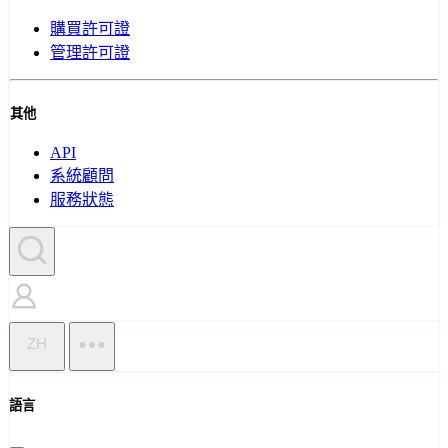
購買許可證
管理許可證
其他
API
系統顧問
服務狀態
ZH
語言