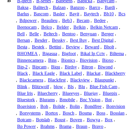
B
B-qtech
,
B-series
,
Babelens
,
Babicka
,
Babycam
,
Baksa
,
Balitech
,
Balzan
,
Banzoo
,
Barco
,
Bardi
,
Barlus
,
Bascom
,
Basler
,
Bayit
,
Baytech
,
Bb10
,
Bcs
,
Bdpower
,
Beaulieu
,
Beb3
,
Becam
,
Bedee
,
Beenocam
,
Belco
,
Belder
,
Belkin
,
Belkin Netcam
,
Bell
,
Belle
,
Beltech
,
Bentoo
,
Benyuan
,
Berger
,
Bersan
,
Besder
,
Bessky
,
Best Buy
,
Best Digital
,
Besta
,
Bestek
,
Bettini
,
Beview
,
Beward
,
Bholt
,
BHOMEA
,
Bigasua
,
Bigfoot
,
Bikal Ip Cctv
,
Biltema
,
Binnencamera
,
Bins
,
Bionics
,
Biovision
,
Bioxo
,
Bip-2
,
Bipcam
,
Biqu
,
Birdsy
,
Bitron
,
Biwond
,
Black
,
Black Eagle
,
Black Label
,
Blackat
,
Blackberry
,
Blackcamera
,
Blackfirst
,
Blackview
,
Blaupunkt
,
Blink
,
Blitzwolf
,
blow
,
Bls
,
Blu
,
Blue Fish Cam
,
Blue Iris
,
Bluecherry
,
Blueeyes
,
Bluejay
,
Bluepix
,
Bluestork
,
Blurams
,
Bmobile
,
Bnc Vision
,
Bnt
,
Boavision
,
Boh
,
Bolide
,
Bolin
,
Bondfree
,
Bonvision
,
Borsystems
,
Bortox
,
Bosch
,
Bosma
,
Boss
,
Bosslan
,
Botcam
,
Botslab
,
Boust
,
Boven
,
Bowya
,
Box
,
Bp Power
,
Brahms
,
Brama
,
Braun
,
Bravo
,