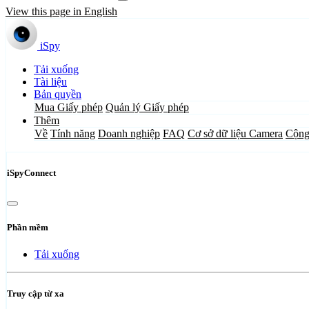
View this page in English
iSpy
Tải xuống
Tài liệu
Bản quyền
Mua Giấy phép
Quản lý Giấy phép
Thêm
Về
Tính năng
Doanh nghiệp
FAQ
Cơ sở dữ liệu Camera
Cộng
iSpyConnect
Phần mềm
Tải xuống
Truy cập từ xa