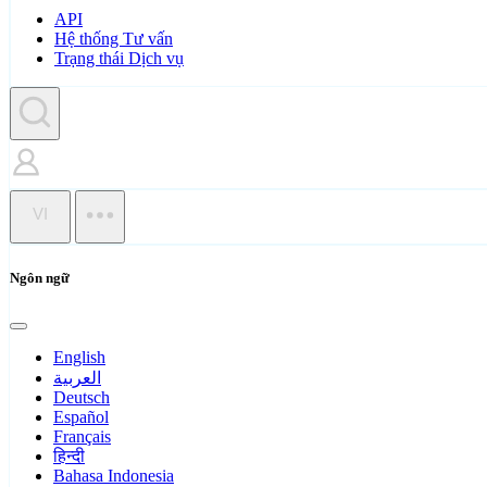
API
Hệ thống Tư vấn
Trạng thái Dịch vụ
VI
Ngôn ngữ
English
العربية
Deutsch
Español
Français
हिन्दी
Bahasa Indonesia