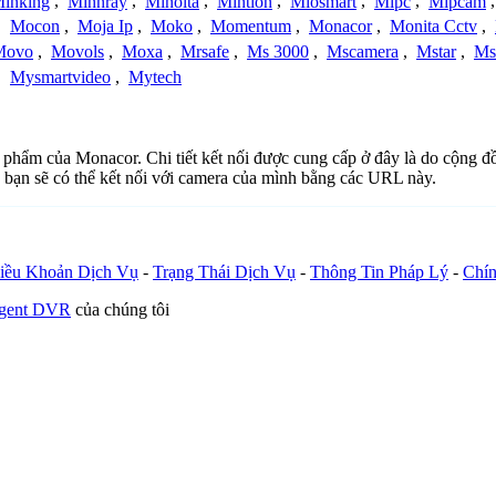
inking
,
Minnray
,
Minolta
,
Mintion
,
Miosmart
,
Mipc
,
Mipcam
,
Mocon
,
Moja Ip
,
Moko
,
Momentum
,
Monacor
,
Monita Cctv
,
Movo
,
Movols
,
Moxa
,
Mrsafe
,
Ms 3000
,
Mscamera
,
Mstar
,
Ms
,
Mysmartvideo
,
Mytech
ản phẩm của Monacor. Chi tiết kết nối được cung cấp ở đây là do cộng 
 bạn sẽ có thể kết nối với camera của mình bằng các URL này.
iều Khoản Dịch Vụ
-
Trạng Thái Dịch Vụ
-
Thông Tin Pháp Lý
-
Chín
Agent DVR
của chúng tôi