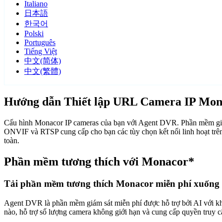
Italiano
日本語
한국어
Polski
Português
Tiếng Việt
中文(简体)
中文(繁體)
Hướng dẫn Thiết lập URL Camera IP Mon
Cấu hình Monacor IP cameras của bạn với Agent DVR. Phần mềm giám 
ONVIF và RTSP cung cấp cho bạn các tùy chọn kết nối linh hoạt trê
toàn.
Phần mềm tương thích với Monacor*
Tải phần mềm tương thích Monacor miễn phí xuống
Agent DVR là phần mềm giám sát miễn phí được hỗ trợ bởi AI với khả n
nào, hỗ trợ số lượng camera không giới hạn và cung cấp quyền truy 