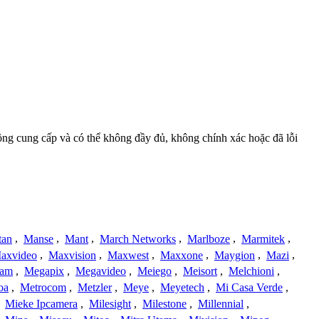
đồng cung cấp và có thể không đầy đủ, không chính xác hoặc đã lỗi
tan
,
Manse
,
Mant
,
March Networks
,
Marlboze
,
Marmitek
,
axvideo
,
Maxvision
,
Maxwest
,
Maxxone
,
Maygion
,
Mazi
,
cam
,
Megapix
,
Megavideo
,
Meiego
,
Meisort
,
Melchioni
,
oa
,
Metrocom
,
Metzler
,
Meye
,
Meyetech
,
Mi Casa Verde
,
,
Mieke Ipcamera
,
Milesight
,
Milestone
,
Millennial
,