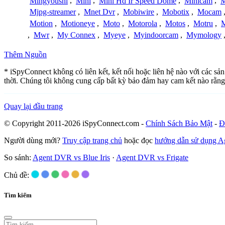
Mingyoushi
,
Mini
,
Mini Hd Ir Speed Dome
,
Minicam
,
M
Mjpg-streamer
,
Mnet Dvr
,
Mobiwire
,
Mobotix
,
Mocam
Motion
,
Motioneye
,
Moto
,
Motorola
,
Motos
,
Motru
,
,
Mwr
,
My Connex
,
Myeye
,
Myindoorcam
,
Mymology
Thêm Nguồn
* iSpyConnect không có liên kết, kết nối hoặc liên hệ nào với các s
thời. Chúng tôi không cung cấp bất kỳ bảo đảm hay cam kết nào rằng
Quay lại đầu trang
© Copyright 2011-2026 iSpyConnect.com -
Chính Sách Bảo Mật
-
Đ
Người dùng mới?
Truy cập trang chủ
hoặc đọc
hướng dẫn sử dụng 
So sánh:
Agent DVR vs Blue Iris
·
Agent DVR vs Frigate
Chủ đề:
Tìm kiếm