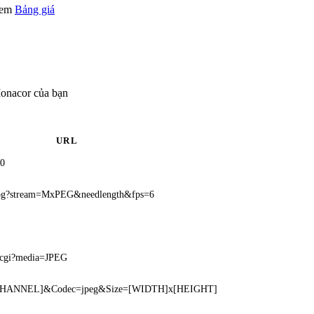
 xem
Bảng giá
onacor của bạn
URL
=0
m.jpg?stream=MxPEG&needlength&fps=6
o.cgi?media=JPEG
[CHANNEL]&Codec=jpeg&Size=[WIDTH]x[HEIGHT]