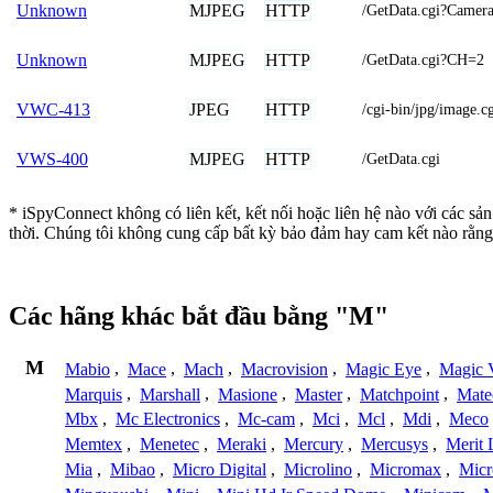
MJPEG
HTTP
Unknown
/GetData.cgi?Came
MJPEG
HTTP
Unknown
/GetData.cgi?CH=2
JPEG
HTTP
VWC-413
/cgi-bin/jpg/image.c
MJPEG
HTTP
VWS-400
/GetData.cgi
* iSpyConnect không có liên kết, kết nối hoặc liên hệ nào với các s
thời. Chúng tôi không cung cấp bất kỳ bảo đảm hay cam kết nào rằng
Các hãng khác bắt đầu bằng "M"
M
Mabio
,
Mace
,
Mach
,
Macrovision
,
Magic Eye
,
Magic V
Marquis
,
Marshall
,
Masione
,
Master
,
Matchpoint
,
Mat
Mbx
,
Mc Electronics
,
Mc-cam
,
Mci
,
Mcl
,
Mdi
,
Meco
Memtex
,
Menetec
,
Meraki
,
Mercury
,
Mercusys
,
Merit 
Mia
,
Mibao
,
Micro Digital
,
Microlino
,
Micromax
,
Micr