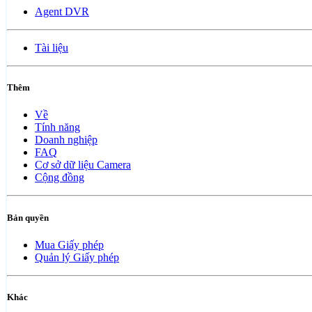
Agent DVR
Tài liệu
Thêm
Về
Tính năng
Doanh nghiệp
FAQ
Cơ sở dữ liệu Camera
Cộng đồng
Bản quyền
Mua Giấy phép
Quản lý Giấy phép
Khác