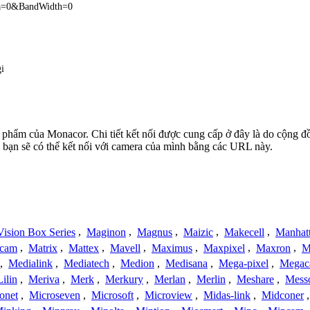
ra=0&BandWidth=0
gi
ản phẩm của Monacor. Chi tiết kết nối được cung cấp ở đây là do cộng 
 bạn sẽ có thể kết nối với camera của mình bằng các URL này.
ision Box Series
,
Maginon
,
Magnus
,
Maizic
,
Makecell
,
Manhat
ecam
,
Matrix
,
Mattex
,
Mavell
,
Maximus
,
Maxpixel
,
Maxron
,
M
,
Medialink
,
Mediatech
,
Medion
,
Medisana
,
Mega-pixel
,
Mega
Lilin
,
Meriva
,
Merk
,
Merkury
,
Merlan
,
Merlin
,
Meshare
,
Mess
onet
,
Microseven
,
Microsoft
,
Microview
,
Midas-link
,
Midconer