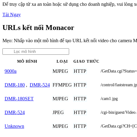
Để truy cập từ xa an toàn hoặc sử dụng cho doanh nghiệp, vui lòng
Tải Ngay
URLs kết nối Monacor
Mẹo: Nhấp vào một mô hình để tạo URL kết nối video cho camera M
MÔ HÌNH
LOẠI
GIAO THỨC
MJPEG
HTTP
9000a
/GetData.cgi?Status
FFMPEG
HTTP
DMR-180
,
DMR-524
/control/faststrea
MJPEG
HTTP
DMR-180SET
/cam1.jpg
JPEG
HTTP
DMR-524
/cgi-bin/guest/Vide
MJPEG
HTTP
Unknown
/GetData.cgi?CH=