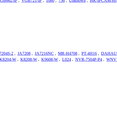
GB662-IP
,
VGB721-IP
,
1080
,
756
,
Unknown
,
HK-IPCAM-HI
7204S-2
,
JA7208
,
JA7216NC
,
MR-H4708
,
PT-4H16
,
DAHAU
K8204-W
,
K8208-W
,
K9608-W
,
L024
,
NVR-7504P-P4
,
WNV