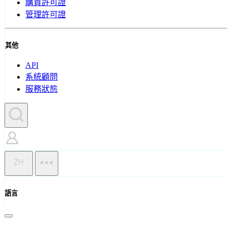
購買許可證
管理許可證
其他
API
系統顧問
服務狀態
ZH
語言