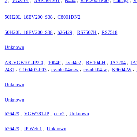
2
,
VG8101
,
ASP-59130T
,
B404
,
KIP-200NF60
,
s-ap2ga
,
V
50H20L_18EV200_S38
,
C8001DN2
50H20L_18EV200_S38
,
h26429
,
RS7507H
,
RS7518
Unknown
AR-VGB101-IP2.0
,
1004P
,
kv:d4c2
,
BH104-H
,
JA7204
,
JA
2431
,
C160407-P03
,
cv-nhk04m-w
,
cv-nhk04-w
,
K9604-W
,
Unknown
Unknown
h26429
,
VGW781-IP
,
cctv2
,
Unknown
h26429
,
IP Web 1
,
Unknown