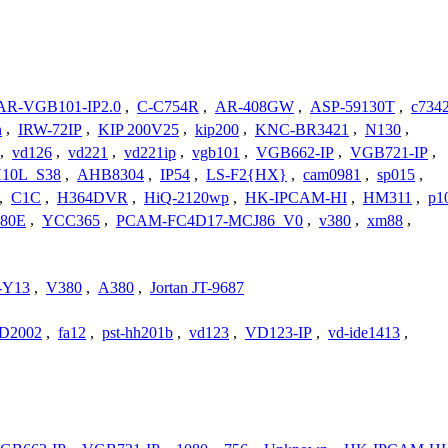
AR-VGB101-IP2.0
,
C-C754R
,
AR-408GW
,
ASP-59130T
,
c734
n
,
IRW-72IP
,
KIP 200V25
,
kip200
,
KNC-BR3421
,
N130
,
,
vd126
,
vd221
,
vd221ip
,
vgb101
,
VGB662-IP
,
VGB721-IP
,
H10L_S38
,
AHB8304
,
IP54
,
LS-F2{HX}
,
cam0981
,
sp015
,
,
C1C
,
H364DVR
,
HiQ-2120wp
,
HK-IPCAM-HI
,
HM311
,
p1
80E
,
YCC365
,
PCAM-FC4D17-MCJ86_V0
,
v380
,
xm88
,
-Y13
,
V380
,
A380
,
Jortan JT-9687
D2002
,
fa12
,
pst-hh201b
,
vd123
,
VD123-IP
,
vd-ide1413
,