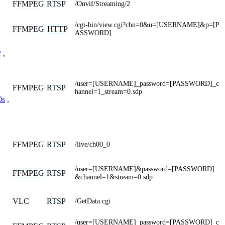
FFMPEG
RTSP
/Onvif/Streaming/2
/cgi-bin/view.cgi?chn=0&u=[USERNAME]&p=[P
FFMPEG
HTTP
ASSWORD]
2
,
/user=[USERNAME]_password=[PASSWORD]_c
FFMPEG
RTSP
hannel=1_stream=0.sdp
0s
,
FFMPEG
RTSP
/live/ch00_0
/user=[USERNAME]&password=[PASSWORD]
FFMPEG
RTSP
&channel=1&stream=0.sdp
VLC
RTSP
/GetData.cgi
/user=[USERNAME]_password=[PASSWORD]_c