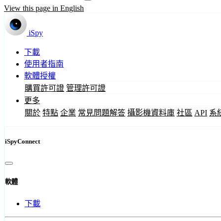
View this page in English
iSpy
下載
使用者指南
軟體授權
購買許可證
管理許可證
更多
關於
特點
企業
常見問題解答
攝影機資料庫
社區
API
系
iSpyConnect
軟體
下載