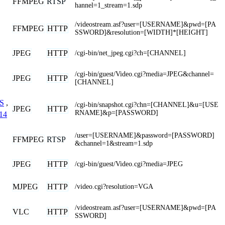
FFMPEG
RTSP
hannel=1_stream=1.sdp
/videostream.asf?user=[USERNAME]&pwd=[PA
FFMPEG
HTTP
SSWORD]&resolution=[WIDTH]*[HEIGHT]
JPEG
HTTP
/cgi-bin/net_jpeg.cgi?ch=[CHANNEL]
/cgi-bin/guest/Video.cgi?media=JPEG&channel=
JPEG
HTTP
[CHANNEL]
S
,
/cgi-bin/snapshot.cgi?chn=[CHANNEL]&u=[USE
JPEG
HTTP
RNAME]&p=[PASSWORD]
14
/user=[USERNAME]&password=[PASSWORD]
FFMPEG
RTSP
&channel=1&stream=1.sdp
JPEG
HTTP
/cgi-bin/guest/Video.cgi?media=JPEG
MJPEG
HTTP
/video.cgi?resolution=VGA
/videostream.asf?user=[USERNAME]&pwd=[PA
VLC
HTTP
SSWORD]