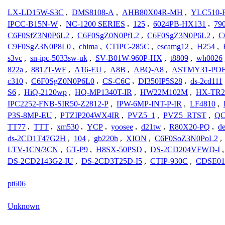
LX-LD15W-S3C
,
DMS8108-A
,
AHB80X04R-MH
,
YLC510-
IPCC-B15N-W
,
NC-1200 SERIES
,
125
,
6024PB-HX131
,
79
C6F0SfZ3N0P6L2
,
C6F0SgZ0N0PfL2
,
C6F0SgZ3N0P6L2
,
C
C9F0SgZ3N0P8L0
,
chima
,
CTIPC-285C
,
escamg12
,
H254
,
s3vc
,
sn-ipc-5033sw-uk
,
SV-B01W-960P-HX
,
t8809
,
wh0026
822a
,
8812T-WF
,
A16-EU
,
A8B
,
ABQ-A8
,
ASTMY31-POE
c310
,
C6F0SgZ0N0P6L0
,
CS-C6C
,
DI350IP5S28
,
ds-2cd111
S6
,
HiQ-2120wp
,
HQ-MP1340T-IR
,
HW22M102M
,
HX-TR2
IPC2252-FNB-SIR50-Z2812-P
,
IPW-6MP-INT-P-IR
,
LF4810
,
P3S-8MP-EU
,
PTZIP204WX4IR
,
PVZ5_1
,
PVZ5_RTST
,
QC
TT77
,
TTT
,
xm530
,
YCP
,
yoosee
,
d21tw
,
R80X20-PQ
,
d
ds-2CD1T47G2H
,
104
,
gb220h
,
XION
,
C6F0SoZ3N0PoL2
,
LTV-1CN/3CN
,
GT-P9
,
H8SX-50PSD
,
DS-2CD204VFWD-I
DS-2CD2143G2-IU
,
DS-2CD3T25D-I5
,
CTIP-930C
,
CDSE01
pt606
Unknown