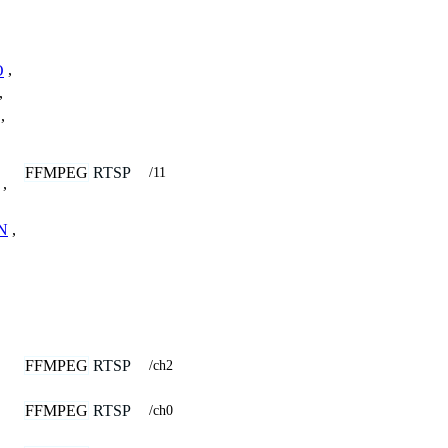
O
,
,
,
FFMPEG
RTSP
/11
,
N
,
FFMPEG
RTSP
/ch2
FFMPEG
RTSP
/ch0