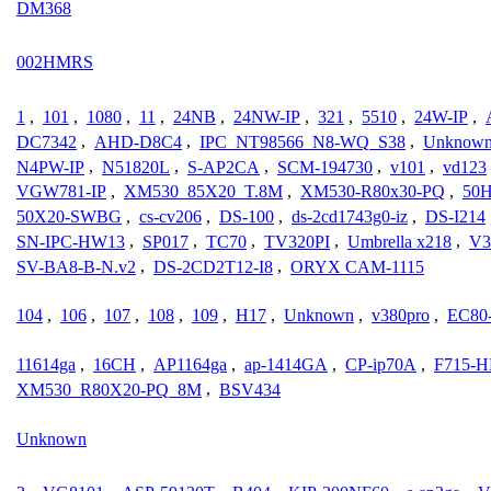
DM368
002HMRS
1
,
101
,
1080
,
11
,
24NB
,
24NW-IP
,
321
,
5510
,
24W-IP
,
DC7342
,
AHD-D8C4
,
IPC_NT98566_N8-WQ_S38
,
Unknow
N4PW-IP
,
N51820L
,
S-AP2CA
,
SCM-194730
,
v101
,
vd123
VGW781-IP
,
XM530_85X20_T.8M
,
XM530-R80x30-PQ
,
50
50X20-SWBG
,
cs-cv206
,
DS-100
,
ds-2cd1743g0-iz
,
DS-I214
SN-IPC-HW13
,
SP017
,
TC70
,
TV320PI
,
Umbrella x218
,
V3
SV-BA8-B-N.v2
,
DS-2CD2T12-I8
,
ORYX CAM-1115
104
,
106
,
107
,
108
,
109
,
H17
,
Unknown
,
v380pro
,
EC80
11614ga
,
16CH
,
AP1164ga
,
ap-1414GA
,
CP-ip70A
,
F715-H
XM530_R80X20-PQ_8M
,
BSV434
Unknown