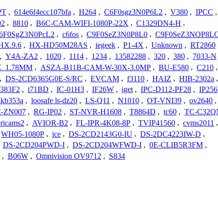
PT
,
614e6f4ecc107bfa
,
H264
,
C6F0sgz3N0P6L2
,
V380
,
IPCC
,
02
,
8810
,
B6C-CAM-WIFI-1080P-22X
,
C1329DN4-H
,
6F0SgZ3N0PcL2
,
c6fos
,
C9F0SeZ3N0P8L0
,
C9F0SeZ3NOP8L
HX.9.6
,
HX-HD50M28AS
,
iegeek
,
P1-4X
,
Unknown
,
RT2860
,
Y4A-ZA2
,
1020
,
1114
,
1234
,
13582288
,
320
,
380
,
7033-N
_1.78MM
,
ASZA-B11B-CAM-W-30X-3.0MP
,
BU-E580
,
C210
,
,
DS-2CD6365G0E-S/RC
,
EVCAM
,
f3110
,
HAIZ
,
HIB-2302a
,
383F2
,
i71BD
,
IC-01H3
,
IF26W
,
iget
,
IPC-D112-PF28
,
IP256
lkb353a
,
loosafe ls-dz20
,
LS-Q11
,
N1010
,
OT-VNI39
,
ov2640
,
-ZN007
,
RG-IP02
,
ST-NVR-H1608
,
T8864D
,
tc60
,
TC-C32Q
ericams2
,
AVIOR-B2
,
FL-IPR-4K08-8P
,
TVIP41560
,
cvms2011
,
WH05-1080P
,
ice
,
DS-2CD2143G0-IU
,
DS-2DC4223IW-D
,
,
DS-2CD204PWD-I
,
DS-2CD204WFWD-I
,
0E-CLIB5R3FM
,
,
B06W
,
Omnivision OV9712
,
S834