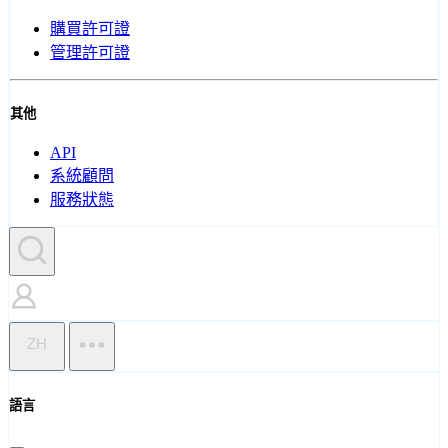
購買許可證
管理許可證
其他
API
系統顧問
服務狀態
ZH
語言