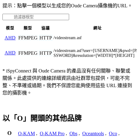
提示：點擊一個模型以生成您的Oude Camera攝像機的URL。
模型
類型
協議
網址
FFMPEG
HTTP
AHD
/videostream.asf
/videostream.asf?user=[USERNAME]&pwd=[
AHD
FFMPEG
HTTP
SSWORD]&resolution=[WIDTH]*[HEIGHT]
* iSpyConnect 與 Oude Camera 的產品沒有任何關聯、聯繫或
關係。此處提供的連線詳細資訊由社群眾包提供，可能不完
整、不準確或過期。我們不保證您能夠使用這些 URL 連接到
您的攝影機。
以「O」開頭的其他品牌
O
O-KAM
,
O-KAM Pro
,
Obs
,
Oceantools
,
Oco
,