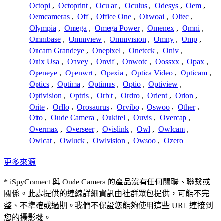
Octopi
,
Octoprint
,
Ocular
,
Oculus
,
Odesys
,
Oem
,
Oemcameras
,
Off
,
Office One
,
Ohwoai
,
Oltec
,
Olympia
,
Omega
,
Omega Power
,
Omenex
,
Omni
,
Omnibase
,
Omniview
,
Omnivision
,
Omny
,
Omp
,
Oncam Grandeye
,
Onepixel
,
Oneteck
,
Oniv
,
Onix Usa
,
Onvey
,
Onvif
,
Onwote
,
Oossxx
,
Opax
,
Openeye
,
Openwrt
,
Opexia
,
Optica Video
,
Opticam
,
Optics
,
Optima
,
Optimus
,
Optio
,
Optiview
,
Optivision
,
Optris
,
Orbit
,
Ordro
,
Orient
,
Orion
,
Orite
,
Orllo
,
Orosaurus
,
Orvibo
,
Oswoo
,
Other
,
Otto
,
Oude Camera
,
Oukitel
,
Ouvis
,
Overcap
,
Overmax
,
Overseer
,
Ovislink
,
Owl
,
Owlcam
,
Owlcat
,
Owluck
,
Owlvision
,
Owsoo
,
Ozero
更多來源
* iSpyConnect 與 Oude Camera 的產品沒有任何關聯、聯繫或
關係。此處提供的連線詳細資訊由社群眾包提供，可能不完
整、不準確或過期。我們不保證您能夠使用這些 URL 連接到
您的攝影機。