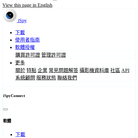
View this page in English
iSpy
下載
使用者指南
軟體授權
購買許可證
管理許可證
更多
關於
特點
企業
常見問題解答
攝影機資料庫
社區
API
系統顧問
服務狀態
聯絡我們
iSpyConnect
軟體
下載