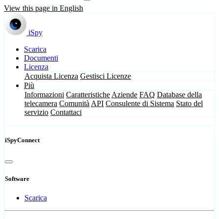
View this page in English
iSpy
Scarica
Documenti
Licenza
Acquista Licenza
Gestisci Licenze
Più
Informazioni
Caratteristiche
Aziende
FAQ
Database della
telecamera
Comunità
API
Consulente di Sistema
Stato del
servizio
Contattaci
iSpyConnect
Software
Scarica