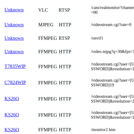
/cam/realmonitor?chan
Unknown
VLC
RTSP
=00
MJPEG
HTTP
Unknown
/videostream.cgi?rate=0
FFMPEG
RTSP
Unknown
/onvif1
FFMPEG
HTTP
Unknown
/video.mjpg?q=30&fps=
/videostream.cgi?use
T7835WIP
FFMPEG
HTTP
SSWORD]&resolution=
/videostream.cgi?use
C7824WIP
FFMPEG
HTTP
SSWORD]19
/videostream.cgi?use
KS26Q
FFMPEG
HTTP
SSWORD]&resolution=
/videostream.cgi?use
KS26Q
FFMPEG
HTTP
SSWORD]&resolution=1
FFMPEG
HTTP
KS26Q
/monitor2.htm