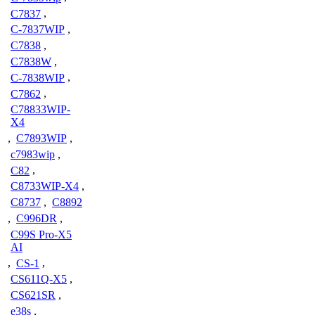
C7837
,
C-7837WIP
,
C7838
,
C7838W
,
C-7838WIP
,
C7862
,
C78833WIP-
X4
,
C7893WIP
,
c7983wip
,
C82
,
C8733WIP-X4
,
C8737
,
C8892
,
C996DR
,
C99S Pro-X5
AI
,
CS-1
,
CS611Q-X5
,
CS621SR
,
e38s
,