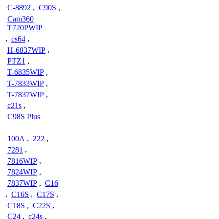
C-8892
,
C90S
,
Cam360
T720PWIP
,
cs64
,
H-6837WIP
,
PTZ1
,
T-6835WIP
,
T-7833WIP
,
T-7837WIP
,
c21s
,
C98S Plus
100A
,
222
,
7281
,
7816WIP
,
7824WIP
,
7837WIP
,
C16
,
C16S
,
C17S
,
C18S
,
C22S
,
C24
,
c24s
,