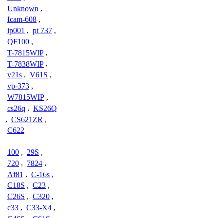
Unknown
,
Icam-608
,
ip001
,
pt 737
,
QF100
,
T-7815WIP
,
T-7838WIP
,
v21s
,
V61S
,
vp-373
,
W7815WIP
,
cs26q
,
KS26Q
,
CS621ZR
,
C622
100
,
29S
,
720
,
7824
,
Af81
,
C-16s
,
C18S
,
C23
,
C26S
,
C320
,
c33
,
C33-X4
,