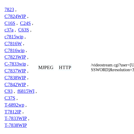
7823
,
C7824WIP
,
C16S
,
C24S
,
c37a
,
C63S
,
c7815wip
,
C7816W
,
C7816wip
,
C7823WIP
,
C-7833wip
,
/videostream.cgi?use
MJPEG
HTTP
SSWORD]&resolution=3
C7837WIP
,
C7838WIP
,
C7842WIP
,
C93
,
f6815WI
,
C37S
,
T-6892wp
,
T7812IP
,
T-7833WIP
,
T-7838WIP