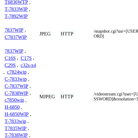
T6836WTP
,
T-7833WIP
,
T-7892WIP
7837WIP
,
/snapshot.cgi?usr=[
JPEG
HTTP
ORD]
C7837WIP
7837WIP
,
C16S
,
C17S
,
C29S
,
c32s-x4
,
c7824wip
,
C-7833wip
,
C-7837WIP
,
C-7838WIP
,
/videostream.cgi?use
MJPEG
HTTP
SSWORD]&resolution=
c7850wip
,
H-6850
,
H-6850WIP
,
T-7833wip
,
T7835WIP
,
T-7838WIP
,