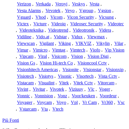
Verizon
,
Verkada
,
Veroyi
,
Veskys
,
Vesta
,
Vesta Alarms
,
Vevotek
,
Veyo
,
Vgroup
,
Vgsion
,
Vguard
,
Vhod
,
Vicom
,
Vicon Security
,
Vicsung
,
Victex
,
Victure
,
Videoiq
,
Videosec Security
,
Videotec
,
Videoteknika
,
Videotrend
,
Videotronik
,
Videra
,
Vidiline
,
Vido.at
,
Vidstar
,
Vidux
,
Viewmax
,
Viewscan
,
Vigilant
,
Viking
,
VIKVIZ
,
Vikylin
,
Vilar
,
Vimar
,
Vimicro
,
Vimtag
,
Vimtech
,
Viofo
,
Vip Vision
,
Vipcam
,
Viral
,
Visicom
,
Vision
,
Vision Digi
,
Vision Gs
,
Vision Hi-tech Co
,
Visioncool Cctv
,
Visionhitech Americas
,
Visionite
,
Visionstar
,
Visionxip
,
Visiotech
,
Visiotys
,
Visonic
,
Visortech
,
Vista Cctv
,
Vistacam
,
Visualint
,
Vitek
,
Vitek Cctv
,
Vitorcam
,
Vivint
,
Vivitar
,
Vivotek
,
Viziuuy
,
Vlc
,
Voger
,
Vonnic
,
Vonnision
,
Vonz
,
Voor/keuken
,
Voordeur
,
Voyager
,
Voycam
,
Voyo
,
Vpl
,
Vr Cam
,
Vr360
,
Vsc
,
Vstarcam
,
Vta
,
Vtech
Più Fonti