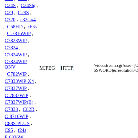
C24S
,
C24Stg
,
C29
,
C29S
,
C320
,
c32s-x4
,
C58HD
,
c63s
,
C-7816WIP
,
C7823WIP
,
C7824
,
C7824WIP
,
C7824WIP
/videostream.cgi?use
ONV
MJPEG
HTTP
SSWORD]&resolution=3
,
C782WIP
,
C7833WiP-X4
,
C7837WIP
,
C-7837WIP
,
C7837WIP(B)
,
C7838
,
C82R
,
C-8716WIP
,
C88S-PLUS
,
C95
,
f24s
,
F-6836W
,