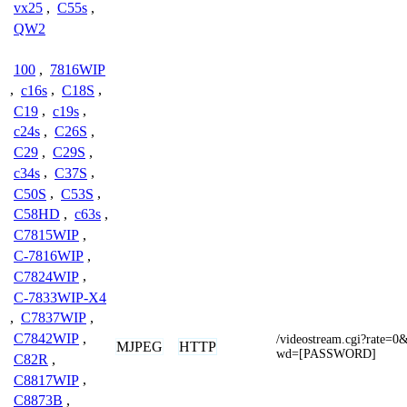
vx25
,
C55s
,
QW2
100
,
7816WIP
,
c16s
,
C18S
,
C19
,
c19s
,
c24s
,
C26S
,
C29
,
C29S
,
c34s
,
C37S
,
C50S
,
C53S
,
C58HD
,
c63s
,
C7815WIP
,
C-7816WIP
,
C7824WIP
,
C-7833WIP-X4
,
C7837WIP
,
C7842WIP
,
/videostream.cgi?rat
MJPEG
HTTP
wd=[PASSWORD]
C82R
,
C8817WIP
,
C8873B
,