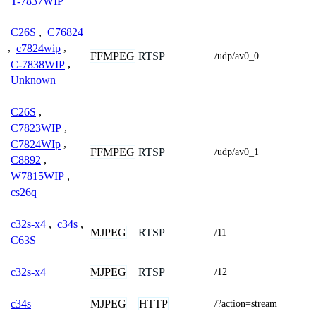
T-7837WIP
C26S
,
C76824
,
c7824wip
,
FFMPEG
RTSP
/udp/av0_0
C-7838WIP
,
Unknown
C26S
,
C7823WIP
,
C7824WIp
,
FFMPEG
RTSP
/udp/av0_1
C8892
,
W7815WIP
,
cs26q
c32s-x4
,
c34s
,
MJPEG
RTSP
/11
C63S
MJPEG
RTSP
c32s-x4
/12
MJPEG
HTTP
c34s
/?action=stream