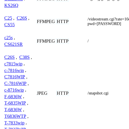
KS26Q
C25
,
C26S
,
/videostream.cgi?rat
FFMPEG
HTTP
pwd=[PASSWORD]
CS55
c25s
,
FFMPEG
HTTP
/
CS621SR
C26S
,
C38S
,
c7815wip
,
c-7816win
,
C7816WIP
,
C-7816WIP
,
c-8716wip
,
JPEG
HTTP
/snapshot.cgi
F-6836W
,
T-6835WIP
,
T-6836W
,
T6836WTP
,
T-7833wip
,