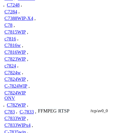
,
C7248
,
C7284
,
C7388WIP-X4
,
C78
,
C7815WIP
,
c7816
,
C7816w
,
C7816WIP
,
C7823WIP
,
c7824
,
C7824w
,
C7824WIP
,
C-7824WIP
,
C7824WIP
ONV
,
C782WIP
,
FFMPEG
RTSP
/tcp/av0_0
C783
,
C-7833
,
C7833WIP
,
C7833WIPx4
,
C-7835wip
,