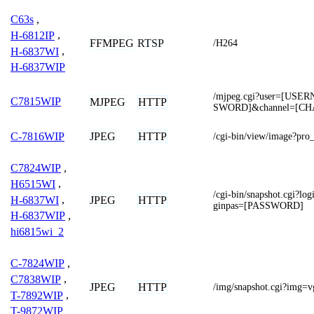
C63s
,
H-6812IP
,
FFMPEG
RTSP
/H264
H-6837WI
,
H-6837WIP
/mjpeg.cgi?user=[USE
C7815WIP
MJPEG
HTTP
SWORD]&channel=[C
JPEG
HTTP
C-7816WIP
/cgi-bin/view/image?p
C7824WIP
,
H6515WI
,
/cgi-bin/snapshot.cgi?
H-6837WI
,
JPEG
HTTP
ginpas=[PASSWORD]
H-6837WIP
,
hi6815wi_2
C-7824WIP
,
C7838WIP
,
JPEG
HTTP
/img/snapshot.cgi?img=v
T-7892WIP
,
T-9872WIP