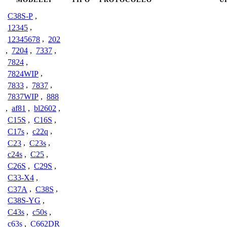
C38S-P
,
12345
,
12345678
,
202
,
7204
,
7337
,
7824
,
7824WIP
,
7833
,
7837
,
7837WIP
,
888
,
af81
,
bl2602
,
C15S
,
C16S
,
C17s
,
c22q
,
C23
,
C23s
,
c24s
,
C25
,
C26S
,
C29S
,
C33-X4
,
C37A
,
C38S
,
C38S-YG
,
C43s
,
c50s
,
c63s
,
C662DR