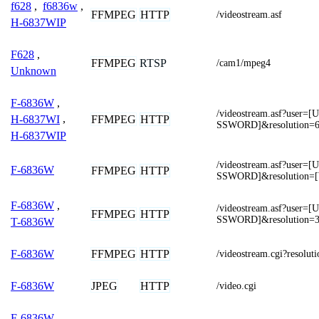
f628
,
f6836w
,
FFMPEG
HTTP
/videostream.asf
H-6837WIP
F628
,
FFMPEG
RTSP
/cam1/mpeg4
Unknown
F-6836W
,
/videostream.asf?use
FFMPEG
HTTP
H-6837WI
,
SSWORD]&resolution=6
H-6837WIP
/videostream.asf?use
F-6836W
FFMPEG
HTTP
SSWORD]&resolution=
F-6836W
,
/videostream.asf?use
FFMPEG
HTTP
SSWORD]&resolution=3
T-6836W
FFMPEG
HTTP
F-6836W
/videostream.cgi?resolu
JPEG
HTTP
F-6836W
/video.cgi
F-6836W
,