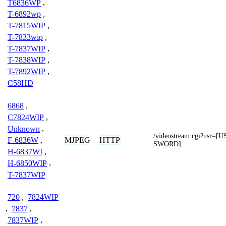
T6836WP
,
T-6892wp
,
T-7815WIP
,
T-7833wip
,
T-7837WIP
,
T-7838WIP
,
T-7892WIP
,
C58HD
6868
,
C7824WIP
,
Unknown
,
/videostream.cgi?usr
MJPEG
HTTP
F-6836W
,
SWORD]
H-6837WI
,
H-6850WIP
,
T-7837WIP
720
,
7824WIP
,
7837
,
7837WIP
,