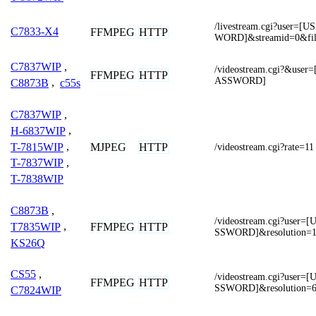
/livestream.cgi?user
C7833-X4
FFMPEG
HTTP
WORD]&streamid=0&fi
C7837WIP
,
/videostream.cgi?&us
FFMPEG
HTTP
ASSWORD]
C8873B
,
c55s
C7837WIP
,
H-6837WIP
,
T-7815WIP
,
MJPEG
HTTP
/videostream.cgi?rate=11
T-7837WIP
,
T-7838WIP
C8873B
,
/videostream.cgi?use
FFMPEG
HTTP
T7835WIP
,
SSWORD]&resolution=1
KS26Q
CS55
,
/videostream.cgi?use
FFMPEG
HTTP
SSWORD]&resolution=
C7824WIP