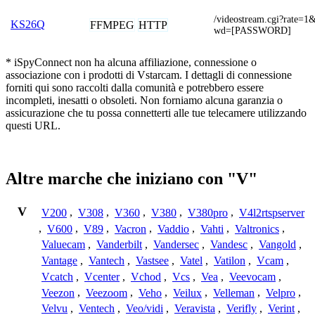
/videostream.cgi?rat
KS26Q
FFMPEG
HTTP
wd=[PASSWORD]
* iSpyConnect non ha alcuna affiliazione, connessione o
associazione con i prodotti di Vstarcam. I dettagli di connessione
forniti qui sono raccolti dalla comunità e potrebbero essere
incompleti, inesatti o obsoleti. Non forniamo alcuna garanzia o
assicurazione che tu possa connetterti alle tue telecamere utilizzando
questi URL.
Altre marche che iniziano con "V"
V
V200
,
V308
,
V360
,
V380
,
V380pro
,
V4l2rtspserver
,
V600
,
V89
,
Vacron
,
Vaddio
,
Vahti
,
Valtronics
,
Valuecam
,
Vanderbilt
,
Vandersec
,
Vandesc
,
Vangold
,
Vantage
,
Vantech
,
Vastsee
,
Vatel
,
Vatilon
,
Vcam
,
Vcatch
,
Vcenter
,
Vchod
,
Vcs
,
Vea
,
Veevocam
,
Veezon
,
Veezoom
,
Veho
,
Veilux
,
Velleman
,
Velpro
,
Velvu
,
Ventech
,
Veo/vidi
,
Veravista
,
Verifly
,
Verint
,