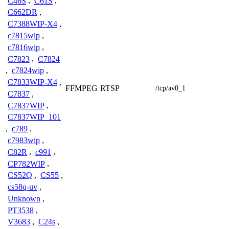
C46S
,
C61S
,
C662DR
,
C7388WIP-X4
,
c7815wip
,
c7816wip
,
C7823
,
C7824
,
c7824wip
,
C7833WIP-X4
,
FFMPEG
RTSP
/tcp/av0_1
C7837
,
C7837WIP
,
C7837WIP_101
,
c789
,
c7983wip
,
C82R
,
c991
,
CP782WIP
,
CS52Q
,
CS55
,
cs58q-uv
,
Unknown
,
PT3538
,
V3683
,
C24s
,