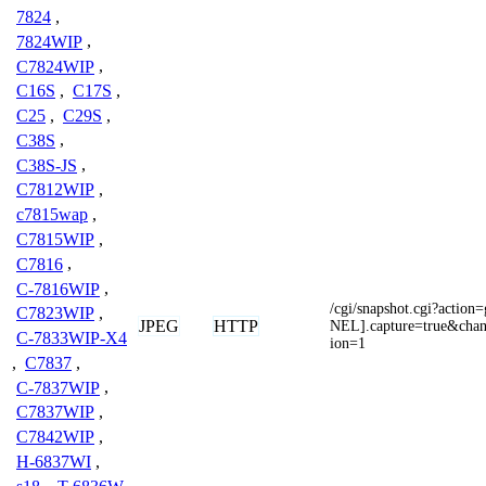
7824
,
7824WIP
,
C7824WIP
,
C16S
,
C17S
,
C25
,
C29S
,
C38S
,
C38S-JS
,
C7812WIP
,
c7815wap
,
C7815WIP
,
C7816
,
C-7816WIP
,
/cgi/snapshot.cgi?actio
C7823WIP
,
JPEG
HTTP
NEL].capture=true&cha
C-7833WIP-X4
ion=1
,
C7837
,
C-7837WIP
,
C7837WIP
,
C7842WIP
,
H-6837WI
,