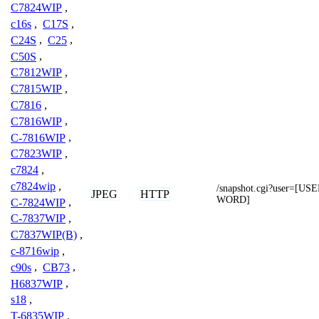
C7824WIP
,
c16s
,
C17S
,
C24S
,
C25
,
C50S
,
C7812WIP
,
C7815WIP
,
C7816
,
C7816WIP
,
C-7816WIP
,
C7823WIP
,
c7824
,
c7824wip
,
/snapshot.cgi?user=[
JPEG
HTTP
WORD]
C-7824WIP
,
C-7837WIP
,
C7837WIP(B)
,
c-8716wip
,
c90s
,
CB73
,
H6837WIP
,
s18
,
T-6835WIP
,