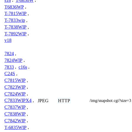
s18
,
T-6836W
,
T6836WP
,
T-7815WIP
,
T-7833wip
,
T-7838WIP
,
T-7892WIP
,
v18
7824
,
7824WIP
,
7833
,
c16s
,
C24S
,
C7815WIP
,
C7823WIP
,
C7824WIP
,
C7833WIPX4
,
JPEG
HTTP
/img/snapshot.cgi?size=3
C7837WIP
,
C7838WIP
,
C7842WIP
,
T-6835WIP
,