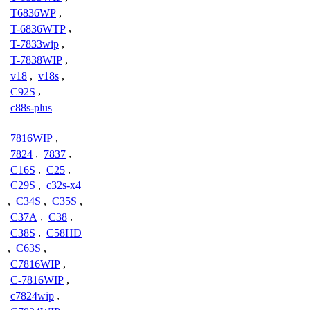
T6836WP
,
T-6836WTP
,
T-7833wip
,
T-7838WIP
,
v18
,
v18s
,
C92S
,
c88s-plus
7816WIP
,
7824
,
7837
,
C16S
,
C25
,
C29S
,
c32s-x4
,
C34S
,
C35S
,
C37A
,
C38
,
C38S
,
C58HD
,
C63S
,
C7816WIP
,
C-7816WIP
,
c7824wip
,