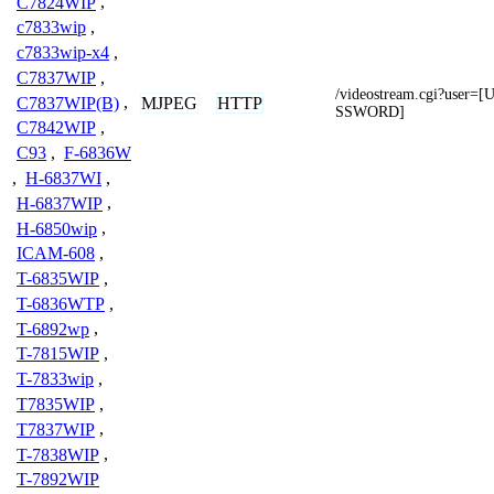
C7824WIP
,
c7833wip
,
c7833wip-x4
,
C7837WIP
,
/videostream.cgi?use
MJPEG
HTTP
C7837WIP(B)
,
SSWORD]
C7842WIP
,
C93
,
F-6836W
,
H-6837WI
,
H-6837WIP
,
H-6850wip
,
ICAM-608
,
T-6835WIP
,
T-6836WTP
,
T-6892wp
,
T-7815WIP
,
T-7833wip
,
T7835WIP
,
T7837WIP
,
T-7838WIP
,
T-7892WIP