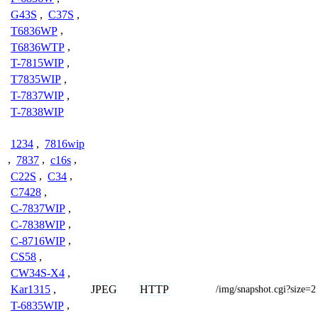
G43S
,
C37S
,
T6836WP
,
T6836WTP
,
T-7815WIP
,
T7835WIP
,
T-7837WIP
,
T-7838WIP
1234
,
7816wip
,
7837
,
c16s
,
C22S
,
C34
,
C7428
,
C-7837WIP
,
C-7838WIP
,
C-8716WIP
,
CS58
,
CW34S-X4
,
JPEG
HTTP
Kar1315
,
/img/snapshot.cgi?size=2
T-6835WIP
,