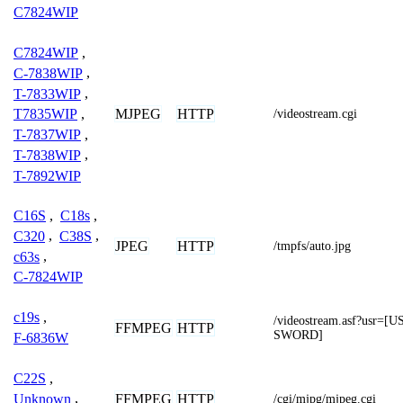
C7824WIP
C7824WIP
,
C-7838WIP
,
T-7833WIP
,
MJPEG
HTTP
T7835WIP
,
/videostream.cgi
T-7837WIP
,
T-7838WIP
,
T-7892WIP
C16S
,
C18s
,
C320
,
C38S
,
JPEG
HTTP
/tmpfs/auto.jpg
c63s
,
C-7824WIP
c19s
,
/videostream.asf?usr
FFMPEG
HTTP
SWORD]
F-6836W
C22S
,
FFMPEG
HTTP
Unknown
,
/cgi/mjpg/mjpeg.cgi