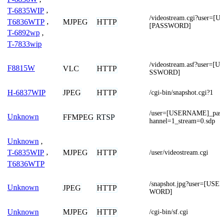
T-6835WIP
,
/videostream.cgi?user
T6836WTP
,
MJPEG
HTTP
[PASSWORD]
T-6892wp
,
T-7833wip
/videostream.asf?use
F8815W
VLC
HTTP
SSWORD]
JPEG
HTTP
H-6837WIP
/cgi-bin/snapshot.cgi?1
/user=[USERNAME]_pa
Unknown
FFMPEG
RTSP
hannel=1_stream=0.sdp
Unknown
,
MJPEG
HTTP
T-6835WIP
,
/user/videostream.cgi
T6836WTP
/snapshot.jpg?user=[
Unknown
JPEG
HTTP
WORD]
MJPEG
HTTP
Unknown
/cgi-bin/sf.cgi