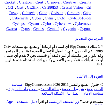
,
Cricket
,
Crestron
,
Crest
,
Crenova
,
Creative
,
Creality
,
Ct2
,
Csst
,
Cs2link
,
Cs-280f53
,
Crystal Vision
,
Crl
,
Cusxy
,
Cubitech
,
Cube
,
Ctvision
,
Ctronics
,
Ctipc
,
Cybernetik
,
Cyber
,
Cvlm
,
Cv3c
,
Cv-b13b10-odi
,
Cyclops
,
Cycam
,
Cybo
,
Cyberview
,
Cybernova
Czarna
,
Cyrus
,
Cynics
,
Cymbol
,
Cygonix
,
Cygnus
المزيد من المصادر
* لا تملك iSpyConnect أي انتماء أو ارتباط أو تجمع مع منتجات Cctv
Sentry. تم الحصول على تفاصيل الاتصال المقدمة هنا من المجتمع
وقد تكون غير مكتملة أو غير دقيقة أو قديمة. نحن لا نقدم أي ضمان
أو كفالة بأنك ستتمكن من الاتصال بكاميراتك باستخدام هذه عناوين
URL.
العودة إلى الأعلى
© حقوق الطبع والنشر 2011-2026 iSpyConnect.com -
سياسة
الخصوصية
-
شروط الخدمة
-
حالة الخدمة
-
المعلومات القانونية
-
سياسة الأمان
-
اتصل بنا
-
الأسئلة الشائعة
مستخدم جديد؟
زر الصفحة الرئيسية
أو اقرأ
دليل مستخدم Agent