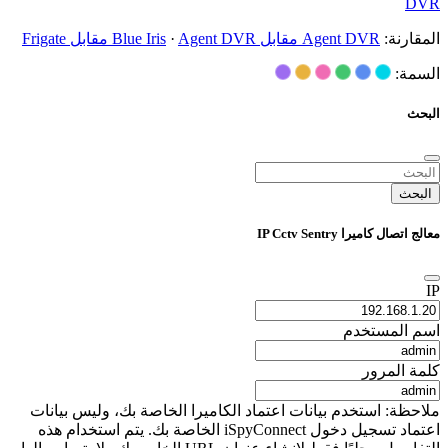
DVR
المقارنة:
Agent DVR مقابل Blue Iris
Agent DVR مقابل Frigate
·
السمة:
البحث
البحث
معالج اتصال كاميرا IP Cctv Sentry
IP
اسم المستخدم
كلمة المرور
ملاحظة: استخدم بيانات اعتماد الكاميرا الخاصة بك، وليس بيانات
اعتماد تسجيل دخول iSpyConnect الخاصة بك. يتم استخدام هذه