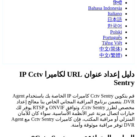
हिन्दी
Bahasa Indonesia
Italiano
日本語
한국어
Polski
Português
Tiếng Việt
中文(简体)
中文(繁體)
دليل إعداد عنوان URL لكاميرا IP Cctv
Sentry
قم بتكوين Cctv Sentry كاميرات IP الخاصة بك باستخدام Agent
DVR. يتضمن برنامج المراقبة المجاني الخاص بنا معالج إعداد
مخصص لطرز Cctv Sentry، وتوافق ONVIF و RTSP يوفر لك
خيارات اتصال مرنة عبر الأنظمة الأساسية. سواء كان للأمان
المنزلي أو مراقبة المكتب، فإن كاميرات Cctv Sentry مع Agent
DVR توفر مراقبة موثوقة وآمنة.