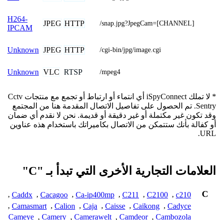
H264-
JPEG
HTTP
/snap.jpg?JpegCam=[CHANNEL]
IPCAM
JPEG
HTTP
Unknown
/cgi-bin/jpg/image.cgi
VLC
RTSP
Unknown
/mpeg4
* لا تملك iSpyConnect أي انتماء أو ارتباط أو تجمع مع منتجات Cctv
Sentry. تم الحصول على تفاصيل الاتصال المقدمة هنا من المجتمع
وقد تكون غير مكتملة أو غير دقيقة أو قديمة. نحن لا نقدم أي ضمان
أو كفالة بأنك ستتمكن من الاتصال بكاميراتك باستخدام هذه عناوين
URL.
العلامات التجارية الأخرى التي تبدأ بـ "C"
C
,
Caddx
,
Cacagoo
,
Ca-ip400mp
,
C211
,
C2100
,
c210
,
Camasmart
,
Calion
,
Caja
,
Caisse
,
Caikong
,
Cadyce
Cameye
,
Camery
,
Camerawelt
,
Camdeor
,
Cambozola