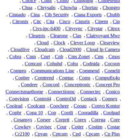
,
Choice
,
Chint
,
Chino
,
Chingling
,
Chineseum
,
Chua
,
Chrysalis
,
Chowha
,
Chortau
,
Chongro
,
Cinnado
,
Cina
,
Cib Security
,
Ciana Exports
,
Chubb
,
Citronix
,
Citc
,
Cita
,
Cisco
,
Ciqurix
,
Cipem
,
Cip
,
Civs-ipc-6400
,
Citysync
,
Citystar
,
Citrox
,
Clearpix
,
Clearone
,
Clas
,
Clairvoyant Mwr
,
Cloud
,
Clock
,
Clever Loop
,
Clearview
,
Cloudlive
,
Cloudcam
,
Cloud2000
,
Cloud Ip Camera
,
Cobra
,
Cnm
,
Cnet
,
Cnb
,
Cms Zonet
,
Cms
,
Cmos
,
Comcast
,
Cohuhd
,
Cohu
,
Codnida
,
Cocoon
,
Compro
,
Communications Line
,
Commend
,
Comelit
,
Conbre
,
Comtrend
,
Comtac
,
Coms
,
Compufix4u
,
Condere
,
Concord
,
Conceptronic
,
Concept Pro
Connectsmarthome
,
Connectionnc
,
Connectec
,
Conico
,
Convision
,
Control4
,
Control3d
,
Contack
,
Connex
,
,
Coolead
,
Coolcam
,
Coocheer
,
Cooau
,
Convo Kontor
,
Copbr
,
Copa 10
,
Cop
,
Cootli
,
Cooradilla
,
Coolpad
,
Cosansys
,
Corsee
,
Corprit
,
Corex
,
Corega
,
Core
,
Cowkey
,
Covisec
,
Cour
,
Cotier
,
Costim
,
Costar
,
Cr2100
,
Cpvan
,
Cptcam
,
Cpd
,
Cpcam
,
Cp Plus