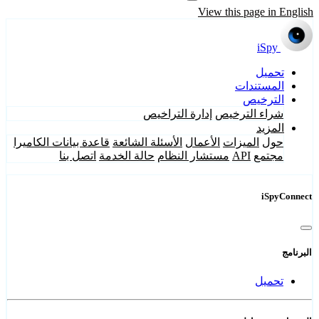
View this page in English
iSpy
تحميل
المستندات
الترخيص
شراء الترخيص
إدارة التراخيص
المزيد
حول
الميزات
الأعمال
الأسئلة الشائعة
قاعدة بيانات الكاميرا
مجتمع
API
مستشار النظام
حالة الخدمة
اتصل بنا
iSpyConnect
البرنامج
تحميل