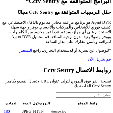
البرامج المتوافقة مع Cctv Sentry*
حمّل البرمجيات المتوافقة مع Cctv Sentry مجانًا
Agent DVR هو برنامج مراقبة مجاني مدعوم بالذكاء الاصطناعي مع
كشف فوري للأشخاص والمركبات والأجسام. يوفر واجهة سهلة
الاستخدام على أي جهاز، ويدعم عددا غير محدود من الكاميرات،
ويوفر وصولا بعيدا بدون توجيه المنافذ. قم بتحميل Agent DVR
لمراقبة وتأمين عقارك على مدار الساعة.
*للوصول عن بسرية أو للاستخدام التجاري، راجع
التسعير
قم بتنزيل الآن
روابط الاتصال Cctv Sentry
نصيحة: انقر فوق النموذج لتوليد عنوان URL لاتصال الفيديو بكاميرا
Cctv Sentry الخاصة بك
رابط الموقع
البروتوكول
النوع
النماذج
JPEG
HTTP
180
/image.jpg