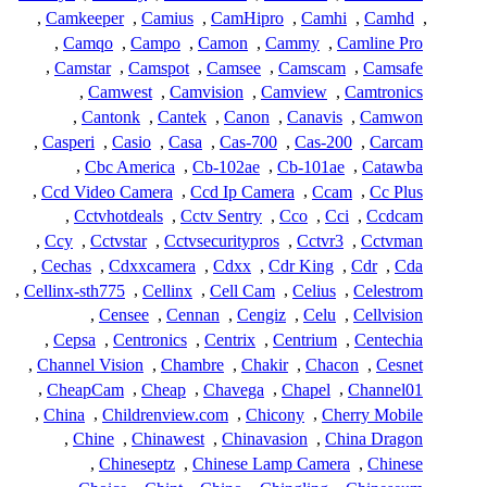
,
Camkeeper
,
Camius
,
CamHipro
,
Camhi
,
Camhd
,
,
Camqo
,
Campo
,
Camon
,
Cammy
,
Camline Pro
,
Camstar
,
Camspot
,
Camsee
,
Camscam
,
Camsafe
,
Camwest
,
Camvision
,
Camview
,
Camtronics
,
Cantonk
,
Cantek
,
Canon
,
Canavis
,
Camwon
,
Casperi
,
Casio
,
Casa
,
Cas-700
,
Cas-200
,
Carcam
,
Cbc America
,
Cb-102ae
,
Cb-101ae
,
Catawba
,
Ccd Video Camera
,
Ccd Ip Camera
,
Ccam
,
Cc Plus
,
Cctvhotdeals
,
Cctv Sentry
,
Cco
,
Cci
,
Ccdcam
,
Ccy
,
Cctvstar
,
Cctvsecuritypros
,
Cctvr3
,
Cctvman
,
Cechas
,
Cdxxcamera
,
Cdxx
,
Cdr King
,
Cdr
,
Cda
,
Cellinx-sth775
,
Cellinx
,
Cell Cam
,
Celius
,
Celestrom
,
Censee
,
Cennan
,
Cengiz
,
Celu
,
Cellvision
,
Cepsa
,
Centronics
,
Centrix
,
Centrium
,
Centechia
,
Channel Vision
,
Chambre
,
Chakir
,
Chacon
,
Cesnet
,
CheapCam
,
Cheap
,
Chavega
,
Chapel
,
Channel01
,
China
,
Childrenview.com
,
Chicony
,
Cherry Mobile
,
Chine
,
Chinawest
,
Chinavasion
,
China Dragon
,
Chineseptz
,
Chinese Lamp Camera
,
Chinese