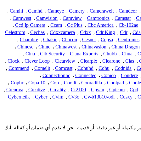
,
Camhi
,
Camhd
,
Cameye
,
Camery
,
Camerawelt
,
Camdeor
,
,
Camwest
,
Camvision
,
Camview
,
Camtronics
,
Camstar
,
Ca
,
Ccd Ip Camera
,
Ccam
,
Cc Plus
,
Cbc America
,
Cb-102ae
Celestrom
,
Cechas
,
Cdxxcamera
,
Cdxx
,
Cdr King
,
Cdr
,
Cda
,
Chambre
,
Chakir
,
Chacon
,
Cesnet
,
Cepsa
,
Centronics
,
Chinese
,
Chine
,
Chinawest
,
Chinavasion
,
China Dragon
,
Cina
,
Cib Security
,
Ciana Exports
,
Chubb
,
Chua
,
C
,
Clock
,
Clever Loop
,
Clearview
,
Clearpix
,
Clearone
,
Clas
,
,
Commend
,
Comelit
,
Comcast
,
Cohuhd
,
Cohu
,
Codnida
,
C
,
Connectionnc
,
Connectec
,
Conico
,
Condere
,
Copbr
,
Copa 10
,
Cop
,
Cootli
,
Cooradilla
,
Coolpad
,
Coole
,
Crenova
,
Creative
,
Creality
,
Cr2100
,
Cpvan
,
Cptcam
,
Cpd
,
Cybernetik
,
Cyber
,
Cvlm
,
Cv3c
,
Cv-b13b10-odi
,
Cusxy
,
C
دمة هنا من المجتمع وقد تكون غير مكتملة أو غير دقيقة أو قديمة. نحن لا نقدم أي ضمان أو كفالة بأنك