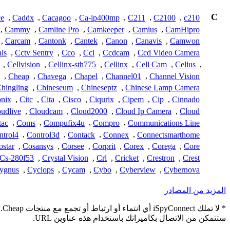
C
e
,
Caddx
,
Cacagoo
,
Ca-ip400mp
,
C211
,
C2100
,
c210
,
Cammy
,
Camline Pro
,
Camkeeper
,
Camius
,
CamHipro
,
Carcam
,
Cantonk
,
Cantek
,
Canon
,
Canavis
,
Camwon
ls
,
Cctv Sentry
,
Cco
,
Cci
,
Ccdcam
,
Ccd Video Camera
,
Cellvision
,
Cellinx-sth775
,
Cellinx
,
Cell Cam
,
Celius
,
,
Cheap
,
Chavega
,
Chapel
,
Channel01
,
Channel Vision
hingling
,
Chineseum
,
Chineseptz
,
Chinese Lamp Camera
onix
,
Citc
,
Cita
,
Cisco
,
Ciqurix
,
Cipem
,
Cip
,
Cinnado
udlive
,
Cloudcam
,
Cloud2000
,
Cloud Ip Camera
,
Cloud
ac
,
Coms
,
Compufix4u
,
Compro
,
Communications Line
ntrol4
,
Control3d
,
Contack
,
Connex
,
Connectsmarthome
ostar
,
Cosansys
,
Corsee
,
Corprit
,
Corex
,
Corega
,
Core
Cs-280f53
,
Crystal Vision
,
Crl
,
Cricket
,
Crestron
,
Crest
ygnus
,
Cyclops
,
Cycam
,
Cybo
,
Cyberview
,
Cybernova
المزيد من المصادر
* 
ستتمكن من الاتصال بكاميراتك باستخدام هذه عناوين URL.