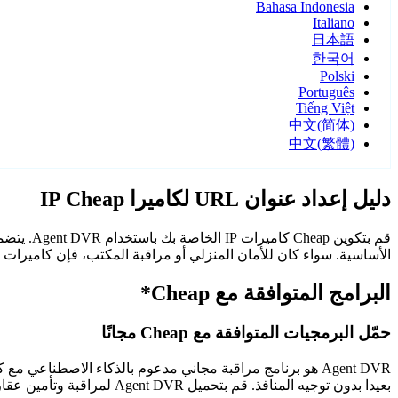
Bahasa Indonesia
Italiano
日本語
한국어
Polski
Português
Tiếng Việt
中文(简体)
中文(繁體)
دليل إعداد عنوان URL لكاميرا IP Cheap
الأساسية. سواء كان للأمان المنزلي أو مراقبة المكتب، فإن كاميرات Cheap مع Agent DVR توفر مراقبة موثوقة وآمنة.
البرامج المتوافقة مع Cheap*
حمّل البرمجيات المتوافقة مع Cheap مجانًا
Agent DVR هو برنامج مراقبة مجاني مدعوم بالذكاء الاصطن
بعيدا بدون توجيه المنافذ. قم بتحميل Agent DVR لمراقبة وتأمين عقارك على مدار الساعة.