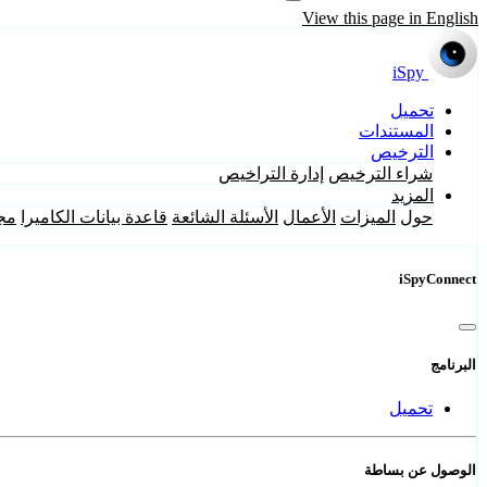
View this page in English
iSpy
تحميل
المستندات
الترخيص
شراء الترخيص
إدارة التراخيص
المزيد
حول
الميزات
الأعمال
الأسئلة الشائعة
قاعدة بيانات الكاميرا
مج
iSpyConnect
البرنامج
تحميل
الوصول عن بساطة