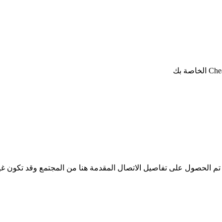
لا تملك iSpyConnect أي انتماء أو ارتباط أو تجمع مع منتجات Cheap. تم الحصول على تفاصيل الاتصال المق