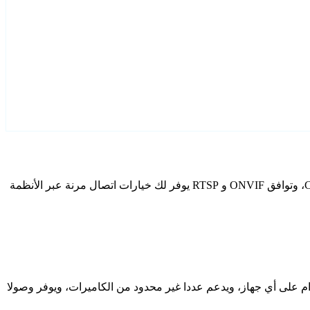
قم بتكوين Cheap كاميرات IP الخاصة بك باستخدام Agent DVR. يتضمن برنامج المراقبة المجاني الخاص بنا معالج إعداد مخصص لطرز Cheap، وتوافق ONVIF و RTSP يوفر لك خيارات اتصال مرنة عبر الأنظمة
دام على أي جهاز، ويدعم عددا غير محدود من الكاميرات، ويوفر وصولا