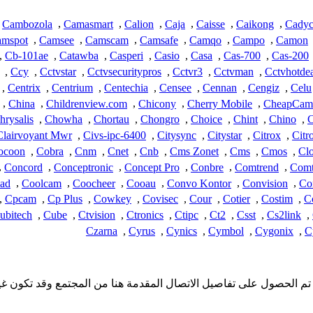
Cambozola
,
Camasmart
,
Calion
,
Caja
,
Caisse
,
Caikong
,
Cadyc
mspot
,
Camsee
,
Camscam
,
Camsafe
,
Camqo
,
Campo
,
Camon
,
Cb-101ae
,
Catawba
,
Casperi
,
Casio
,
Casa
,
Cas-700
,
Cas-200
,
Ccy
,
Cctvstar
,
Cctvsecuritypros
,
Cctvr3
,
Cctvman
,
Cctvhotdea
,
Centrix
,
Centrium
,
Centechia
,
Censee
,
Cennan
,
Cengiz
,
Celu
,
China
,
Childrenview.com
,
Chicony
,
Cherry Mobile
,
CheapCam
hrysalis
,
Chowha
,
Chortau
,
Chongro
,
Choice
,
Chint
,
Chino
,
C
Clairvoyant Mwr
,
Civs-ipc-6400
,
Citysync
,
Citystar
,
Citrox
,
Citr
ocoon
,
Cobra
,
Cnm
,
Cnet
,
Cnb
,
Cms Zonet
,
Cms
,
Cmos
,
Clo
,
Concord
,
Conceptronic
,
Concept Pro
,
Conbre
,
Comtrend
,
Comt
ad
,
Coolcam
,
Coocheer
,
Cooau
,
Convo Kontor
,
Convision
,
Co
,
Cpcam
,
Cp Plus
,
Cowkey
,
Covisec
,
Cour
,
Cotier
,
Costim
,
C
ubitech
,
Cube
,
Ctvision
,
Ctronics
,
Ctipc
,
Ct2
,
Csst
,
Cs2link
,
Czarna
,
Cyrus
,
Cynics
,
Cymbol
,
Cygonix
,
C
لا تملك iSpyConnect أي انتماء أو ارتباط أو تجمع مع منتجات Cheap. تم الحصول على تفاصيل الاتصال المق