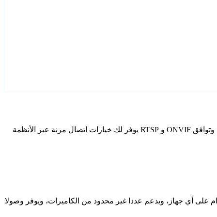
قم بتكوين Cvlm كاميرات IP الخاصة بك باستخدام Agent DVR. يتضمن برنامج المراقبة المجاني الخاص بنا معالج إعداد مخصص لطرز Cvlm، وتوافق ONVIF و RTSP يوفر لك خيارات اتصال مرنة عبر الأنظمة
دام على أي جهاز، ويدعم عددا غير محدود من الكاميرات، ويوفر وصولا