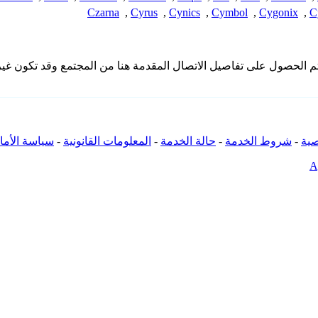
Czarna
,
Cyrus
,
Cynics
,
Cymbol
,
Cygonix
,
C
ا تملك iSpyConnect أي انتماء أو ارتباط أو تجمع مع منتجات Cvlm. تم الحصول على تفاصيل الاتصال المقدم
ية
-
شروط الخدمة
-
حالة الخدمة
-
المعلومات القانونية
-
سياسة الأما