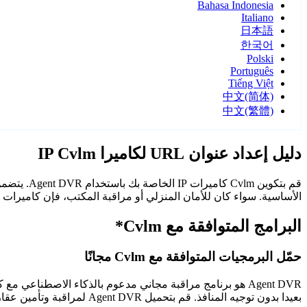
Bahasa Indonesia
Italiano
日本語
한국어
Polski
Português
Tiếng Việt
中文(简体)
中文(繁體)
دليل إعداد عنوان URL لكاميرا IP Cvlm
الأساسية. سواء كان للأمان المنزلي أو مراقبة المكتب، فإن كاميرات Cvlm مع Agent DVR توفر مراقبة موثوقة وآمنة.
البرامج المتوافقة مع Cvlm*
حمّل البرمجيات المتوافقة مع Cvlm مجانًا
Agent DVR هو برنامج مراقبة مجاني مدعوم بالذكاء الاصطن
بعيدا بدون توجيه المنافذ. قم بتحميل Agent DVR لمراقبة وتأمين عقارك على مدار الساعة.