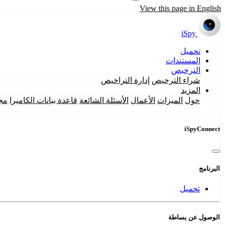
View this page in English
iSpy
تحميل
المستندات
الترخيص
شراء الترخيص
إدارة التراخيص
المزيد
حول
الميزات
الأعمال
الأسئلة الشائعة
قاعدة بيانات الكاميرا
مج
iSpyConnect
البرنامج
تحميل
الوصول عن بساطة