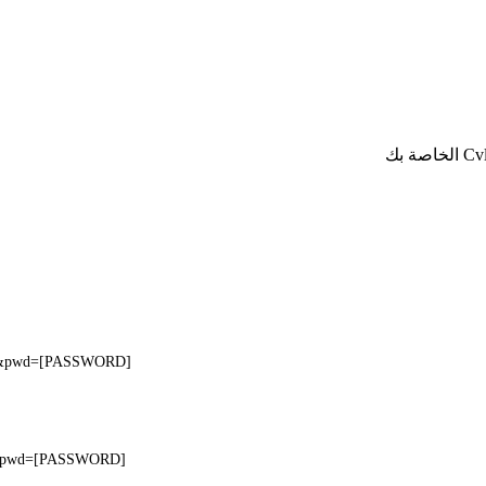
E]&pwd=[PASSWORD]
]&pwd=[PASSWORD]