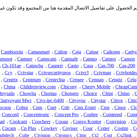
ا تملك iSpyConnect أي انتماء أو ارتباط أو تجمع مع منتجات Cvlm. تم الحصول على تفاصيل الاتصال المقدم
Cambozola
,
Camasmart
,
Calion
,
Caja
,
Caisse
,
Caikong
,
Cadyc
mspot
,
Camsee
,
Camscam
,
Camsafe
,
Camqo
,
Campo
,
Camon
,
Cb-101ae
,
Catawba
,
Casperi
,
Casio
,
Casa
,
Cas-700
,
Cas-200
,
Ccy
,
Cctvstar
,
Cctvsecuritypros
,
Cctvr3
,
Cctvman
,
Cctvhotdea
,
Centrix
,
Centrium
,
Centechia
,
Censee
,
Cennan
,
Cengiz
,
Celu
,
China
,
Childrenview.com
,
Chicony
,
Cherry Mobile
,
CheapCam
hrysalis
,
Chowha
,
Chortau
,
Chongro
,
Choice
,
Chint
,
Chino
,
C
Clairvoyant Mwr
,
Civs-ipc-6400
,
Citysync
,
Citystar
,
Citrox
,
Citr
ocoon
,
Cobra
,
Cnm
,
Cnet
,
Cnb
,
Cms Zonet
,
Cms
,
Cmos
,
Clo
,
Concord
,
Conceptronic
,
Concept Pro
,
Conbre
,
Comtrend
,
Comt
ad
,
Coolcam
,
Coocheer
,
Cooau
,
Convo Kontor
,
Convision
,
Co
,
Cpcam
,
Cp Plus
,
Cowkey
,
Covisec
,
Cour
,
Cotier
,
Costim
,
C
ubitech
,
Cube
,
Ctvision
,
Ctronics
,
Ctipc
,
Ct2
,
Csst
,
Cs2link
,