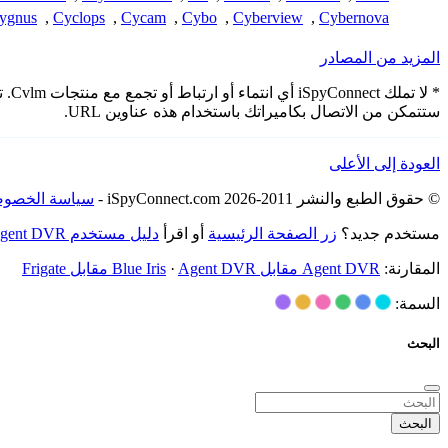
ygnus
,
Cyclops
,
Cycam
,
Cybo
,
Cyberview
,
Cybernova
المزيد من المصادر
* ل
ستتمكن من الاتصال بكاميراتك باستخدام هذه عناوين URL.
العودة إلى الأعلى
© حقوق الطبع والنشر 2011-2026 iSpyConnect.com -
سياسة الخصوص
مستخدم جديد؟
زر الصفحة الرئيسية
أو اقرأ
دليل مستخدم Agent DVR
المقارنة:
Agent DVR مقابل Blue Iris
Agent DVR مقابل Frigate
·
السمة:
البحث
البحث