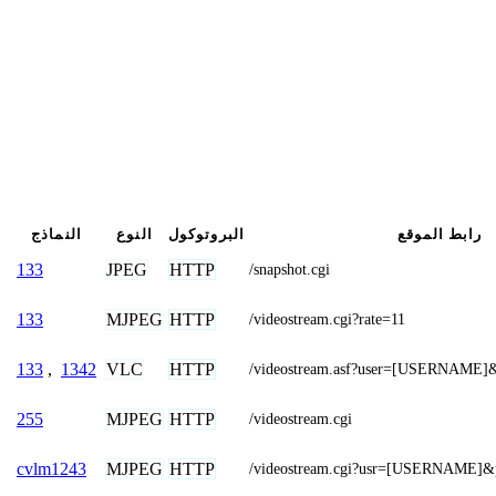
رابط الموقع
البروتوكول
النوع
النماذج
JPEG
HTTP
133
/snapshot.cgi
MJPEG
HTTP
133
/videostream.cgi?rate=11
VLC
HTTP
133
,
1342
/videostream.asf?user=[USERNAM
MJPEG
HTTP
255
/videostream.cgi
MJPEG
HTTP
cvlm1243
/videostream.cgi?usr=[USERNAME