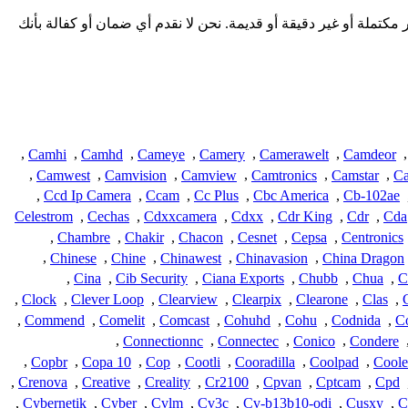
ة هنا من المجتمع وقد تكون غير مكتملة أو غير دقيقة أو قديمة. نحن لا نقدم أي ضمان أو كفالة بأنك
,
Camhi
,
Camhd
,
Cameye
,
Camery
,
Camerawelt
,
Camdeor
,
,
Camwest
,
Camvision
,
Camview
,
Camtronics
,
Camstar
,
Ca
,
Ccd Ip Camera
,
Ccam
,
Cc Plus
,
Cbc America
,
Cb-102ae
Celestrom
,
Cechas
,
Cdxxcamera
,
Cdxx
,
Cdr King
,
Cdr
,
Cda
,
Chambre
,
Chakir
,
Chacon
,
Cesnet
,
Cepsa
,
Centronics
,
Chinese
,
Chine
,
Chinawest
,
Chinavasion
,
China Dragon
,
Cina
,
Cib Security
,
Ciana Exports
,
Chubb
,
Chua
,
C
,
Clock
,
Clever Loop
,
Clearview
,
Clearpix
,
Clearone
,
Clas
,
,
Commend
,
Comelit
,
Comcast
,
Cohuhd
,
Cohu
,
Codnida
,
C
,
Connectionnc
,
Connectec
,
Conico
,
Condere
,
Copbr
,
Copa 10
,
Cop
,
Cootli
,
Cooradilla
,
Coolpad
,
Coole
,
Crenova
,
Creative
,
Creality
,
Cr2100
,
Cpvan
,
Cptcam
,
Cpd
,
Cybernetik
,
Cyber
,
Cvlm
,
Cv3c
,
Cv-b13b10-odi
,
Cusxy
,
C