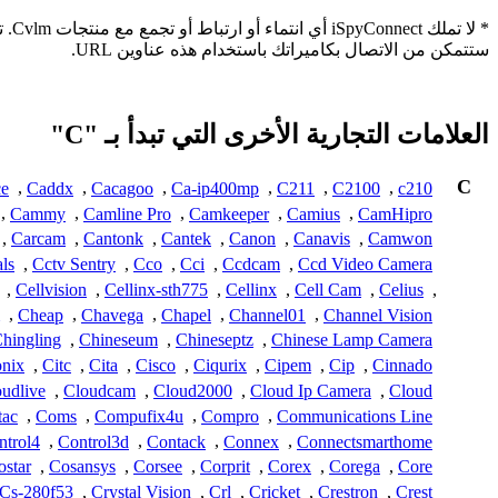
* ل
ستتمكن من الاتصال بكاميراتك باستخدام هذه عناوين URL.
العلامات التجارية الأخرى التي تبدأ بـ "C"
C
e
,
Caddx
,
Cacagoo
,
Ca-ip400mp
,
C211
,
C2100
,
c210
,
Cammy
,
Camline Pro
,
Camkeeper
,
Camius
,
CamHipro
,
Carcam
,
Cantonk
,
Cantek
,
Canon
,
Canavis
,
Camwon
ls
,
Cctv Sentry
,
Cco
,
Cci
,
Ccdcam
,
Ccd Video Camera
,
Cellvision
,
Cellinx-sth775
,
Cellinx
,
Cell Cam
,
Celius
,
,
Cheap
,
Chavega
,
Chapel
,
Channel01
,
Channel Vision
hingling
,
Chineseum
,
Chineseptz
,
Chinese Lamp Camera
onix
,
Citc
,
Cita
,
Cisco
,
Ciqurix
,
Cipem
,
Cip
,
Cinnado
udlive
,
Cloudcam
,
Cloud2000
,
Cloud Ip Camera
,
Cloud
ac
,
Coms
,
Compufix4u
,
Compro
,
Communications Line
ntrol4
,
Control3d
,
Contack
,
Connex
,
Connectsmarthome
ostar
,
Cosansys
,
Corsee
,
Corprit
,
Corex
,
Corega
,
Core
Cs-280f53
,
Crystal Vision
,
Crl
,
Cricket
,
Crestron
,
Crest