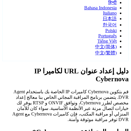
हिन्दी
Bahasa Indonesia
Italiano
日本語
한국어
Polski
Português
Tiếng Việt
中文(简体)
中文(繁體)
دليل إعداد عنوان URL لكاميرا IP
Cybernova
قم بتكوين Cybernova كاميرات IP الخاصة بك باستخدام Agent
DVR. يتضمن برنامج المراقبة المجاني الخاص بنا معالج إعداد
مخصص لطرز Cybernova، وتوافق ONVIF و RTSP يوفر لك
خيارات اتصال مرنة عبر الأنظمة الأساسية. سواء كان للأمان
المنزلي أو مراقبة المكتب، فإن كاميرات Cybernova مع Agent
DVR توفر مراقبة موثوقة وآمنة.