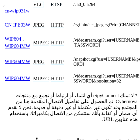
,
VLC
RTSP
/ch0_0.h264
cn-wip031w
JPEG
HTTP
CN IPE03W
/cgi-bin/net_jpeg.cgi?ch=[CHANNE
WIP604
,
/videostream.cgi?user=[USERNAME
MJPEG
HTTP
[PASSWORD]
WIP604MW
/snapshot.cgi?usr=[USERNAME]&
WIP604MW
JPEG
HTTP
ORD]
/videostream.cgi?user=[USERNAM
WIP604MW
MJPEG
HTTP
SSWORD]&resolution=32
* لا تملك iSpyConnect أي انتماء أو ارتباط أو تجمع مع منتجات
Cybernova. تم الحصول على تفاصيل الاتصال المقدمة هنا من
المجتمع وقد تكون غير مكتملة أو غير دقيقة أو قديمة. نحن لا نقدم
أي ضمان أو كفالة بأنك ستتمكن من الاتصال بكاميراتك باستخدام
هذه عناوين URL.