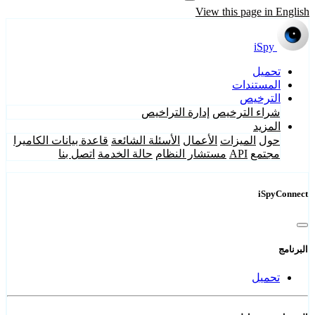
View this page in English
iSpy
تحميل
المستندات
الترخيص
شراء الترخيص
إدارة التراخيص
المزيد
حول
الميزات
الأعمال
الأسئلة الشائعة
قاعدة بيانات الكاميرا
مجتمع
API
مستشار النظام
حالة الخدمة
اتصل بنا
iSpyConnect
البرنامج
تحميل