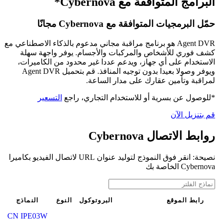
البرامج المتوافقة مع Cybernova*
حمّل البرمجيات المتوافقة مع Cybernova مجانًا
Agent DVR هو برنامج مراقبة مجاني مدعوم بالذكاء الاصطناعي مع
كشف فوري للأشخاص والمركبات والأجسام. يوفر واجهة سهلة
الاستخدام على أي جهاز، ويدعم عددا غير محدود من الكاميرات،
ويوفر وصولا بعيدا بدون توجيه المنافذ. قم بتحميل Agent DVR
لمراقبة وتأمين عقارك على مدار الساعة.
*للوصول عن بسرية أو للاستخدام التجاري، راجع
التسعير
قم بتنزيل الآن
روابط الاتصال Cybernova
نصيحة: انقر فوق النموذج لتوليد عنوان URL لاتصال الفيديو بكاميرا
Cybernova الخاصة بك
رابط الموقع
البروتوكول
النوع
النماذج
CN IPE03W