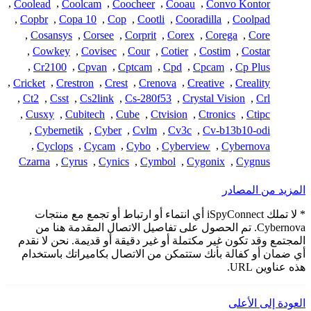
,
Coolead
,
Coolcam
,
Coocheer
,
Cooau
,
Convo Kontor
,
Copbr
,
Copa 10
,
Cop
,
Cootli
,
Cooradilla
,
Coolpad
,
Cosansys
,
Corsee
,
Corprit
,
Corex
,
Corega
,
Core
,
Cowkey
,
Covisec
,
Cour
,
Cotier
,
Costim
,
Costar
,
Cr2100
,
Cpvan
,
Cptcam
,
Cpd
,
Cpcam
,
Cp Plus
,
Cricket
,
Crestron
,
Crest
,
Crenova
,
Creative
,
Creality
,
Ct2
,
Csst
,
Cs2link
,
Cs-280f53
,
Crystal Vision
,
Crl
,
Cusxy
,
Cubitech
,
Cube
,
Ctvision
,
Ctronics
,
Ctipc
,
Cybernetik
,
Cyber
,
Cvlm
,
Cv3c
,
Cv-b13b10-odi
,
Cyclops
,
Cycam
,
Cybo
,
Cyberview
,
Cybernova
Czarna
,
Cyrus
,
Cynics
,
Cymbol
,
Cygonix
,
Cygnus
المزيد من المصادر
* لا تملك iSpyConnect أي انتماء أو ارتباط أو تجمع مع منتجات
Cybernova. تم الحصول على تفاصيل الاتصال المقدمة هنا من
المجتمع وقد تكون غير مكتملة أو غير دقيقة أو قديمة. نحن لا نقدم
أي ضمان أو كفالة بأنك ستتمكن من الاتصال بكاميراتك باستخدام
هذه عناوين URL.
العودة إلى الأعلى