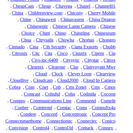
,
CheapCam
,
Cheap
,
Chavega
,
Chapel
,
Channel01
,
China
,
Childrenview.com
,
Chicony
,
Cherry Mobile
,
Chine
,
Chinawest
,
Chinavasion
,
China Dragon
,
Chineseptz
,
Chinese Lamp Camera
,
Chinese
,
Choice
,
Chint
,
Chino
,
Chingling
,
Chineseum
,
Chua
,
Chrysalis
,
Chowha
,
Chortau
,
Chongro
,
Cinnado
,
Cina
,
Cib Security
,
Ciana Exports
,
Chubb
,
Citronix
,
Citc
,
Cita
,
Cisco
,
Ciqurix
,
Cipem
,
Cip
,
Civs-ipc-6400
,
Citysync
,
Citystar
,
Citrox
,
Clearpix
,
Clearone
,
Clas
,
Clairvoyant Mwr
,
Cloud
,
Clock
,
Clever Loop
,
Clearview
,
Cloudlive
,
Cloudcam
,
Cloud2000
,
Cloud Ip Camera
,
Cobra
,
Cnm
,
Cnet
,
Cnb
,
Cms Zonet
,
Cms
,
Cmos
,
Comcast
,
Cohuhd
,
Cohu
,
Codnida
,
Cocoon
,
Compro
,
Communications Line
,
Commend
,
Comelit
,
Conbre
,
Comtrend
,
Comtac
,
Coms
,
Compufix4u
,
Condere
,
Concord
,
Conceptronic
,
Concept Pro
Connectsmarthome
,
Connectionnc
,
Connectec
,
Conico
,
Convision
,
Control4
,
Control3d
,
Contack
,
Connex
,