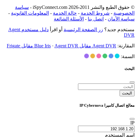
© حقوق الطبع والنشر 2011-2026 iSpyConnect.com -
سياسة
الخصوصية
-
شروط الخدمة
-
حالة الخدمة
-
المعلومات القانونية
-
سياسة الأمان
-
اتصل بنا
-
الأسئلة الشائعة
مستخدم جديد؟
زر الصفحة الرئيسية
أو اقرأ
دليل مستخدم Agent
DVR
المقارنة:
Agent DVR مقابل Blue Iris
Agent DVR مقابل Frigate
·
السمة:
البحث
البحث
معالج اتصال كاميرا IP Cybernova
IP
اسم المستخدم