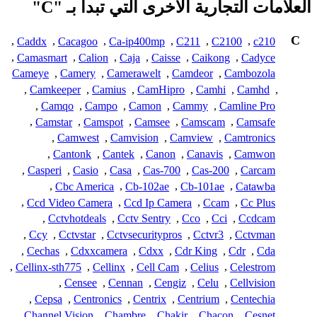
العلامات التجارية الأخرى التي تبدأ بـ "C"
C
,
Caddx
,
Cacagoo
,
Ca-ip400mp
,
C211
,
C2100
,
c210
,
Camasmart
,
Calion
,
Caja
,
Caisse
,
Caikong
,
Cadyce
Cameye
,
Camery
,
Camerawelt
,
Camdeor
,
Cambozola
,
Camkeeper
,
Camius
,
CamHipro
,
Camhi
,
Camhd
,
,
Camqo
,
Campo
,
Camon
,
Cammy
,
Camline Pro
,
Camstar
,
Camspot
,
Camsee
,
Camscam
,
Camsafe
,
Camwest
,
Camvision
,
Camview
,
Camtronics
,
Cantonk
,
Cantek
,
Canon
,
Canavis
,
Camwon
,
Casperi
,
Casio
,
Casa
,
Cas-700
,
Cas-200
,
Carcam
,
Cbc America
,
Cb-102ae
,
Cb-101ae
,
Catawba
,
Ccd Video Camera
,
Ccd Ip Camera
,
Ccam
,
Cc Plus
,
Cctvhotdeals
,
Cctv Sentry
,
Cco
,
Cci
,
Ccdcam
,
Ccy
,
Cctvstar
,
Cctvsecuritypros
,
Cctvr3
,
Cctvman
,
Cechas
,
Cdxxcamera
,
Cdxx
,
Cdr King
,
Cdr
,
Cda
,
Cellinx-sth775
,
Cellinx
,
Cell Cam
,
Celius
,
Celestrom
,
Censee
,
Cennan
,
Cengiz
,
Celu
,
Cellvision
,
Cepsa
,
Centronics
,
Centrix
,
Centrium
,
Centechia
,
Channel Vision
,
Chambre
,
Chakir
,
Chacon
,
Cesnet