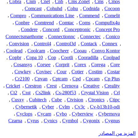
,
Cobra
,
Cnm
,
Cnet
,
Cnb
,
Cms Zonet
,
Cms
,
Cmos
,
Comcast
,
Cohuhd
,
Cohu
,
Codnida
,
Cocoon
,
Compro
,
Communications Line
,
Commend
,
Comelit
,
Conbre
,
Comtrend
,
Comtac
,
Coms
,
Compufix4u
,
Condere
,
Concord
,
Conceptronic
,
Concept Pro
Connectsmarthome
,
Connectionnc
,
Connectec
,
Conico
,
Convision
,
Control4
,
Control3d
,
Contack
,
Connex
,
,
Coolead
,
Coolcam
,
Coocheer
,
Cooau
,
Convo Kontor
,
Copbr
,
Copa 10
,
Cop
,
Cootli
,
Cooradilla
,
Coolpad
,
Cosansys
,
Corsee
,
Corprit
,
Corex
,
Corega
,
Core
,
Cowkey
,
Covisec
,
Cour
,
Cotier
,
Costim
,
Costar
,
Cr2100
,
Cpvan
,
Cptcam
,
Cpd
,
Cpcam
,
Cp Plus
,
Cricket
,
Crestron
,
Crest
,
Crenova
,
Creative
,
Creality
,
Ct2
,
Csst
,
Cs2link
,
Cs-280f53
,
Crystal Vision
,
Crl
,
Cusxy
,
Cubitech
,
Cube
,
Ctvision
,
Ctronics
,
Ctipc
,
Cybernetik
,
Cyber
,
Cvlm
,
Cv3c
,
Cv-b13b10-odi
,
Cyclops
,
Cycam
,
Cybo
,
Cyberview
,
Cybernova
Czarna
,
Cyrus
,
Cynics
,
Cymbol
,
Cygonix
,
Cygnus
المزيد من المصادر