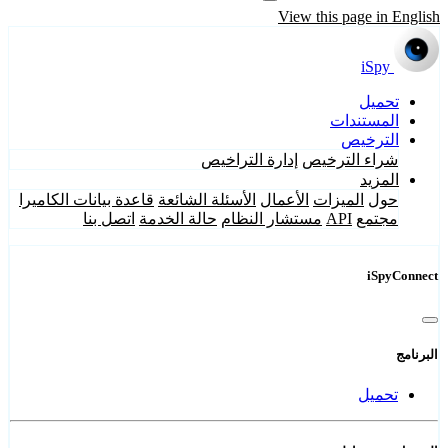
View this page in English
iSpy
تحميل
المستندات
الترخيص
شراء الترخيص
إدارة التراخيص
المزيد
حول
الميزات
الأعمال
الأسئلة الشائعة
قاعدة بيانات الكاميرا
مجتمع
API
مستشار النظام
حالة الخدمة
اتصل بنا
iSpyConnect
البرنامج
تحميل