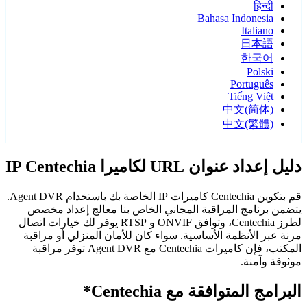
हिन्दी
Bahasa Indonesia
Italiano
日本語
한국어
Polski
Português
Tiếng Việt
中文(简体)
中文(繁體)
دليل إعداد عنوان URL لكاميرا IP Centechia
قم بتكوين Centechia كاميرات IP الخاصة بك باستخدام Agent DVR.
يتضمن برنامج المراقبة المجاني الخاص بنا معالج إعداد مخصص
لطرز Centechia، وتوافق ONVIF و RTSP يوفر لك خيارات اتصال
مرنة عبر الأنظمة الأساسية. سواء كان للأمان المنزلي أو مراقبة
المكتب، فإن كاميرات Centechia مع Agent DVR توفر مراقبة
موثوقة وآمنة.
البرامج المتوافقة مع Centechia*