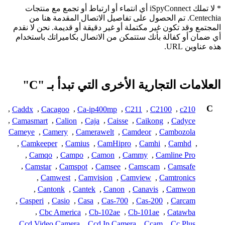
* لا تملك iSpyConnect أي انتماء أو ارتباط أو تجمع مع منتجات
Centechia. تم الحصول على تفاصيل الاتصال المقدمة هنا من
المجتمع وقد تكون غير مكتملة أو غير دقيقة أو قديمة. نحن لا نقدم
أي ضمان أو كفالة بأنك ستتمكن من الاتصال بكاميراتك باستخدام
هذه عناوين URL.
العلامات التجارية الأخرى التي تبدأ بـ "C"
C
,
Caddx
,
Cacagoo
,
Ca-ip400mp
,
C211
,
C2100
,
c210
,
Camasmart
,
Calion
,
Caja
,
Caisse
,
Caikong
,
Cadyce
Cameye
,
Camery
,
Camerawelt
,
Camdeor
,
Cambozola
,
Camkeeper
,
Camius
,
CamHipro
,
Camhi
,
Camhd
,
,
Camqo
,
Campo
,
Camon
,
Cammy
,
Camline Pro
,
Camstar
,
Camspot
,
Camsee
,
Camscam
,
Camsafe
,
Camwest
,
Camvision
,
Camview
,
Camtronics
,
Cantonk
,
Cantek
,
Canon
,
Canavis
,
Camwon
,
Casperi
,
Casio
,
Casa
,
Cas-700
,
Cas-200
,
Carcam
,
Cbc America
,
Cb-102ae
,
Cb-101ae
,
Catawba
,
Ccd Video Camera
,
Ccd Ip Camera
,
Ccam
,
Cc Plus