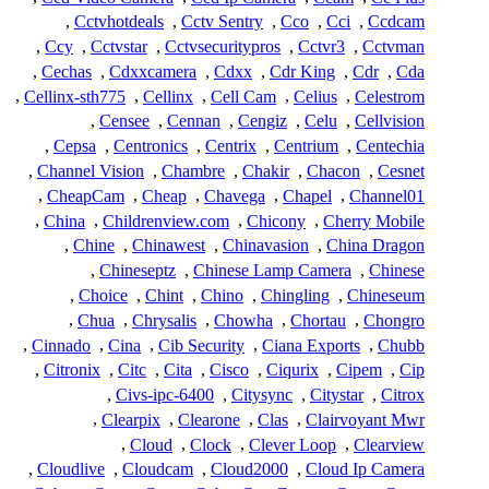
,
Cctvhotdeals
,
Cctv Sentry
,
Cco
,
Cci
,
Ccdcam
,
Ccy
,
Cctvstar
,
Cctvsecuritypros
,
Cctvr3
,
Cctvman
,
Cechas
,
Cdxxcamera
,
Cdxx
,
Cdr King
,
Cdr
,
Cda
,
Cellinx-sth775
,
Cellinx
,
Cell Cam
,
Celius
,
Celestrom
,
Censee
,
Cennan
,
Cengiz
,
Celu
,
Cellvision
,
Cepsa
,
Centronics
,
Centrix
,
Centrium
,
Centechia
,
Channel Vision
,
Chambre
,
Chakir
,
Chacon
,
Cesnet
,
CheapCam
,
Cheap
,
Chavega
,
Chapel
,
Channel01
,
China
,
Childrenview.com
,
Chicony
,
Cherry Mobile
,
Chine
,
Chinawest
,
Chinavasion
,
China Dragon
,
Chineseptz
,
Chinese Lamp Camera
,
Chinese
,
Choice
,
Chint
,
Chino
,
Chingling
,
Chineseum
,
Chua
,
Chrysalis
,
Chowha
,
Chortau
,
Chongro
,
Cinnado
,
Cina
,
Cib Security
,
Ciana Exports
,
Chubb
,
Citronix
,
Citc
,
Cita
,
Cisco
,
Ciqurix
,
Cipem
,
Cip
,
Civs-ipc-6400
,
Citysync
,
Citystar
,
Citrox
,
Clearpix
,
Clearone
,
Clas
,
Clairvoyant Mwr
,
Cloud
,
Clock
,
Clever Loop
,
Clearview
,
Cloudlive
,
Cloudcam
,
Cloud2000
,
Cloud Ip Camera