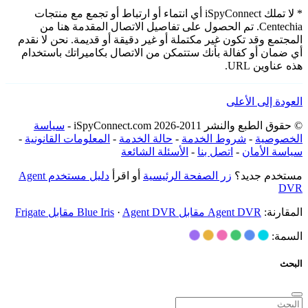
* لا تملك iSpyConnect أي انتماء أو ارتباط أو تجمع مع منتجات
Centechia. تم الحصول على تفاصيل الاتصال المقدمة هنا من
المجتمع وقد تكون غير مكتملة أو غير دقيقة أو قديمة. نحن لا نقدم
أي ضمان أو كفالة بأنك ستتمكن من الاتصال بكاميراتك باستخدام
هذه عناوين URL.
العودة إلى الأعلى
© حقوق الطبع والنشر 2011-2026 iSpyConnect.com -
سياسة
الخصوصية
-
شروط الخدمة
-
حالة الخدمة
-
المعلومات القانونية
-
سياسة الأمان
-
اتصل بنا
-
الأسئلة الشائعة
مستخدم جديد؟
زر الصفحة الرئيسية
أو اقرأ
دليل مستخدم Agent
DVR
المقارنة:
Agent DVR مقابل Blue Iris
Agent DVR مقابل Frigate
·
السمة:
البحث