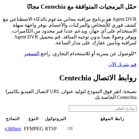
حمّل البرمجيات المتوافقة مع Centechia مجانًا
Agent DVR هو برنامج مراقبة مجاني مدعوم بالذكاء الاصطناعي مع
كشف فوري للأشخاص والمركبات والأجسام. يوفر واجهة سهلة
الاستخدام على أي جهاز، ويدعم عددا غير محدود من الكاميرات،
ويوفر وصولا بعيدا بدون توجيه المنافذ. قم بتحميل Agent DVR
لمراقبة وتأمين عقارك على مدار الساعة.
*للوصول عن بسرية أو للاستخدام التجاري، راجع
التسعير
قم بتنزيل الآن
روابط الاتصال Centechia
نصيحة: انقر فوق النموذج لتوليد عنوان URL لاتصال الفيديو بكاميرا
Centechia الخاصة بك
رابط الموقع
البروتوكول
النوع
النماذج
FFMPEG
RTSP
v360pro
/11