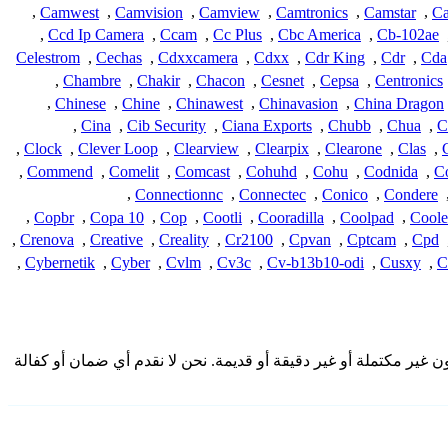
,
Camwest
,
Camvision
,
Camview
,
Camtronics
,
Camstar
,
Ca
,
Ccd Ip Camera
,
Ccam
,
Cc Plus
,
Cbc America
,
Cb-102ae
Celestrom
,
Cechas
,
Cdxxcamera
,
Cdxx
,
Cdr King
,
Cdr
,
Cda
,
Chambre
,
Chakir
,
Chacon
,
Cesnet
,
Cepsa
,
Centronics
,
Chinese
,
Chine
,
Chinawest
,
Chinavasion
,
China Dragon
,
Cina
,
Cib Security
,
Ciana Exports
,
Chubb
,
Chua
,
C
,
Clock
,
Clever Loop
,
Clearview
,
Clearpix
,
Clearone
,
Clas
,
,
Commend
,
Comelit
,
Comcast
,
Cohuhd
,
Cohu
,
Codnida
,
C
,
Connectionnc
,
Connectec
,
Conico
,
Condere
,
Copbr
,
Copa 10
,
Cop
,
Cootli
,
Cooradilla
,
Coolpad
,
Coole
,
Crenova
,
Creative
,
Creality
,
Cr2100
,
Cpvan
,
Cptcam
,
Cpd
,
Cybernetik
,
Cyber
,
Cvlm
,
Cv3c
,
Cv-b13b10-odi
,
Cusxy
,
C
صال المقدمة هنا من المجتمع وقد تكون غير مكتملة أو غير دقيقة أو قديمة. نحن لا نقدم أي ضمان أو كفالة