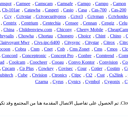
mspot
,
Camsee
,
Camscam
,
Camsafe
,
Camqo
,
Campo
,
Camon
,
Cb-101ae
,
Catawba
,
Casperi
,
Casio
,
Casa
,
Cas-700
,
Cas-200
,
Ccy
,
Cctvstar
,
Cctvsecuritypros
,
Cctvr3
,
Cctvman
,
Cctvhotdea
,
Centrix
,
Centrium
,
Centechia
,
Censee
,
Cennan
,
Cengiz
,
Celu
,
China
,
Childrenview.com
,
Chicony
,
Cherry Mobile
,
CheapCam
hrysalis
,
Chowha
,
Chortau
,
Chongro
,
Choice
,
Chint
,
Chino
,
C
Clairvoyant Mwr
,
Civs-ipc-6400
,
Citysync
,
Citystar
,
Citrox
,
Citr
ocoon
,
Cobra
,
Cnm
,
Cnet
,
Cnb
,
Cms Zonet
,
Cms
,
Cmos
,
Clo
,
Concord
,
Conceptronic
,
Concept Pro
,
Conbre
,
Comtrend
,
Comt
ad
,
Coolcam
,
Coocheer
,
Cooau
,
Convo Kontor
,
Convision
,
Co
,
Cpcam
,
Cp Plus
,
Cowkey
,
Covisec
,
Cour
,
Cotier
,
Costim
,
C
ubitech
,
Cube
,
Ctvision
,
Ctronics
,
Ctipc
,
Ct2
,
Csst
,
Cs2link
,
Czarna
,
Cyrus
,
Cynics
,
Cymbol
,
Cygonix
,
C
* لا تملك iSpyConnect أي انتماء أو ارتباط أو تجمع مع منتجات Cloud2000. تم الحصول على تفاصيل الات