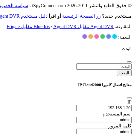
© حقوق الطبع والنشر 2011-2026 iSpyConnect.com -
سياسة الخصوص
مستخدم جديد؟
زر الصفحة الرئيسية
أو اقرأ
دليل مستخدم Agent DVR
المقارنة:
Agent DVR مقابل Blue Iris
Agent DVR مقابل Frigate
·
السمة:
البحث
البحث
معالج اتصال كاميرا IP Cloud2000
IP
اسم المستخدم
كلمة المرور