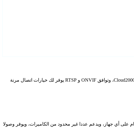
قم بتكوين Cloud2000 كاميرات IP الخاصة بك باستخدام Agent DVR. يتضمن برنامج المراقبة المجاني الخاص بنا معالج إعداد مخصص لطرز Cloud2000، وتوافق ONVIF و RTSP يوفر لك خيارات اتصال مرنة
دام على أي جهاز، ويدعم عددا غير محدود من الكاميرات، ويوفر وصولا