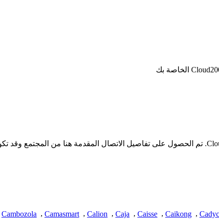
* لا تملك iSpyConnect أي انتماء أو ارتباط أو تجمع مع منتجات Cloud2000. تم الحصول على تفاصيل الات
Cambozola
,
Camasmart
,
Calion
,
Caja
,
Caisse
,
Caikong
,
Cadyc