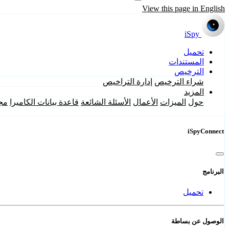
View this page in English
iSpy
تحميل
المستندات
الترخيص
شراء الترخيص
إدارة التراخيص
المزيد
حول
الميزات
الأعمال
الأسئلة الشائعة
قاعدة بيانات الكاميرا
مج
iSpyConnect
البرنامج
تحميل
الوصول عن بساطة