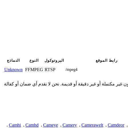
رابط الموقع
البروتوكول
النوع
النماذج
FFMPEG
RTSP
Unknown
/mpeg4
صال المقدمة هنا من المجتمع وقد تكون غير مكتملة أو غير دقيقة أو قديمة. نحن لا نقدم أي ضمان أو كفالة
,
Camhi
,
Camhd
,
Cameye
,
Camery
,
Camerawelt
,
Camdeor
,