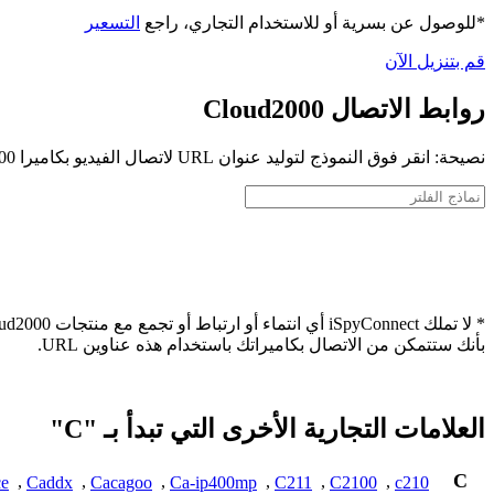
*للوصول عن بسرية أو للاستخدام التجاري، راجع
التسعير
قم بتنزيل الآن
روابط الاتصال Cloud2000
نصيحة: انقر فوق النموذج لتوليد عنوان URL لاتصال الفيديو بكاميرا Cloud2000 الخاصة بك
بأنك ستتمكن من الاتصال بكاميراتك باستخدام هذه عناوين URL.
العلامات التجارية الأخرى التي تبدأ بـ "C"
C
e
,
Caddx
,
Cacagoo
,
Ca-ip400mp
,
C211
,
C2100
,
c210