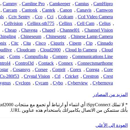
,
Cammy
,
Camline Pro
,
Camkeeper
,
Camius
,
CamHipro
,
Carcam
,
Cantonk
,
Cantek
,
Canon
,
Canavis
,
Camwon
ls
,
Cctv Sentry
,
Cco
,
Cci
,
Ccdcam
,
Ccd Video Camera
,
Cellvision
,
Cellinx-sth775
,
Cellinx
,
Cell Cam
,
Celius
,
,
Cheap
,
Chavega
,
Chapel
,
Channel01
,
Channel Vision
hingling
,
Chineseum
,
Chineseptz
,
Chinese Lamp Camera
onix
,
Citc
,
Cita
,
Cisco
,
Ciqurix
,
Cipem
,
Cip
,
Cinnado
udlive
,
Cloudcam
,
Cloud2000
,
Cloud Ip Camera
,
Cloud
ac
,
Coms
,
Compufix4u
,
Compro
,
Communications Line
ntrol4
,
Control3d
,
Contack
,
Connex
,
Connectsmarthome
ostar
,
Cosansys
,
Corsee
,
Corprit
,
Corex
,
Corega
,
Core
Cs-280f53
,
Crystal Vision
,
Crl
,
Cricket
,
Crestron
,
Crest
ygnus
,
Cyclops
,
Cycam
,
Cybo
,
Cyberview
,
Cybernova
المزيد من المصادر
بأنك ستتمكن من الاتصال بكاميراتك باستخدام هذه عناوين URL.
العودة إلى الأعلى