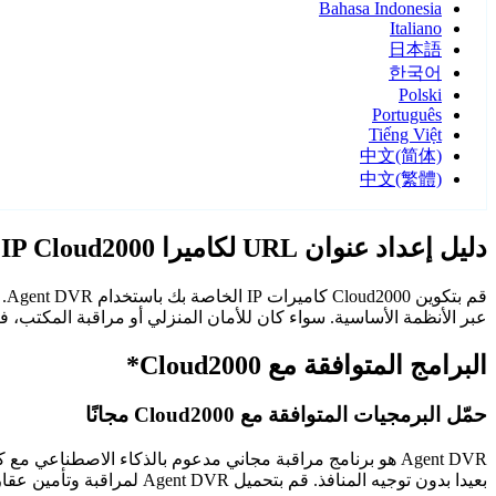
Bahasa Indonesia
Italiano
日本語
한국어
Polski
Português
Tiếng Việt
中文(简体)
中文(繁體)
دليل إعداد عنوان URL لكاميرا IP Cloud2000
عبر الأنظمة الأساسية. سواء كان للأمان المنزلي أو مراقبة المكتب، فإن كاميرات Cloud2000 مع Agent DVR توفر م
البرامج المتوافقة مع Cloud2000*
حمّل البرمجيات المتوافقة مع Cloud2000 مجانًا
Agent DVR هو برنامج مراقبة مجاني مدعوم بالذكاء الاصطن
بعيدا بدون توجيه المنافذ. قم بتحميل Agent DVR لمراقبة وتأمين عقارك على مدار الساعة.