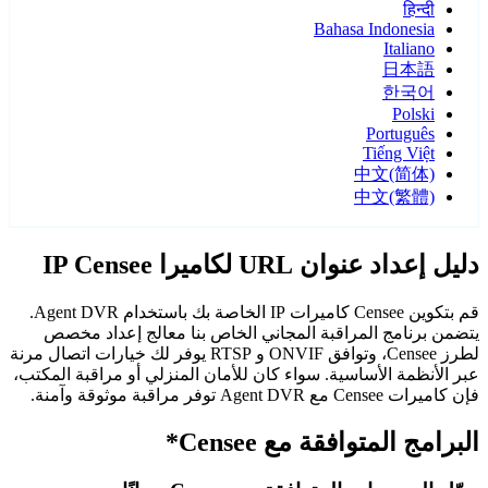
हिन्दी
Bahasa Indonesia
Italiano
日本語
한국어
Polski
Português
Tiếng Việt
中文(简体)
中文(繁體)
دليل إعداد عنوان URL لكاميرا IP Censee
قم بتكوين Censee كاميرات IP الخاصة بك باستخدام Agent DVR.
يتضمن برنامج المراقبة المجاني الخاص بنا معالج إعداد مخصص
لطرز Censee، وتوافق ONVIF و RTSP يوفر لك خيارات اتصال مرنة
عبر الأنظمة الأساسية. سواء كان للأمان المنزلي أو مراقبة المكتب،
فإن كاميرات Censee مع Agent DVR توفر مراقبة موثوقة وآمنة.
البرامج المتوافقة مع Censee*