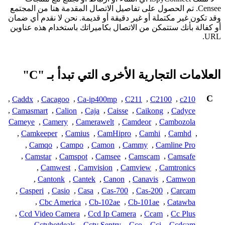
Censee. تم الحصول على تفاصيل الاتصال المقدمة هنا من المجتمع
وقد تكون غير مكتملة أو غير دقيقة أو قديمة. نحن لا نقدم أي ضمان
أو كفالة بأنك ستتمكن من الاتصال بكاميراتك باستخدام هذه عناوين
URL.
العلامات التجارية الأخرى التي تبدأ بـ "C"
C
,
Caddx
,
Cacagoo
,
Ca-ip400mp
,
C211
,
C2100
,
c210
,
Camasmart
,
Calion
,
Caja
,
Caisse
,
Caikong
,
Cadyce
Cameye
,
Camery
,
Camerawelt
,
Camdeor
,
Cambozola
,
Camkeeper
,
Camius
,
CamHipro
,
Camhi
,
Camhd
,
,
Camqo
,
Campo
,
Camon
,
Cammy
,
Camline Pro
,
Camstar
,
Camspot
,
Camsee
,
Camscam
,
Camsafe
,
Camwest
,
Camvision
,
Camview
,
Camtronics
,
Cantonk
,
Cantek
,
Canon
,
Canavis
,
Camwon
,
Casperi
,
Casio
,
Casa
,
Cas-700
,
Cas-200
,
Carcam
,
Cbc America
,
Cb-102ae
,
Cb-101ae
,
Catawba
,
Ccd Video Camera
,
Ccd Ip Camera
,
Ccam
,
Cc Plus
,
Cctvhotdeals
,
Cctv Sentry
,
Cco
,
Cci
,
Ccdcam