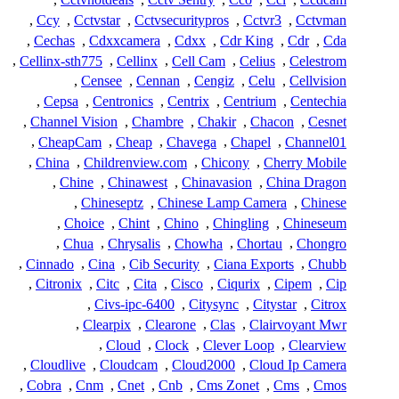
,
Ccy
,
Cctvstar
,
Cctvsecuritypros
,
Cctvr3
,
Cctvman
,
Cechas
,
Cdxxcamera
,
Cdxx
,
Cdr King
,
Cdr
,
Cda
,
Cellinx-sth775
,
Cellinx
,
Cell Cam
,
Celius
,
Celestrom
,
Censee
,
Cennan
,
Cengiz
,
Celu
,
Cellvision
,
Cepsa
,
Centronics
,
Centrix
,
Centrium
,
Centechia
,
Channel Vision
,
Chambre
,
Chakir
,
Chacon
,
Cesnet
,
CheapCam
,
Cheap
,
Chavega
,
Chapel
,
Channel01
,
China
,
Childrenview.com
,
Chicony
,
Cherry Mobile
,
Chine
,
Chinawest
,
Chinavasion
,
China Dragon
,
Chineseptz
,
Chinese Lamp Camera
,
Chinese
,
Choice
,
Chint
,
Chino
,
Chingling
,
Chineseum
,
Chua
,
Chrysalis
,
Chowha
,
Chortau
,
Chongro
,
Cinnado
,
Cina
,
Cib Security
,
Ciana Exports
,
Chubb
,
Citronix
,
Citc
,
Cita
,
Cisco
,
Ciqurix
,
Cipem
,
Cip
,
Civs-ipc-6400
,
Citysync
,
Citystar
,
Citrox
,
Clearpix
,
Clearone
,
Clas
,
Clairvoyant Mwr
,
Cloud
,
Clock
,
Clever Loop
,
Clearview
,
Cloudlive
,
Cloudcam
,
Cloud2000
,
Cloud Ip Camera
,
Cobra
,
Cnm
,
Cnet
,
Cnb
,
Cms Zonet
,
Cms
,
Cmos