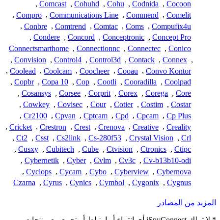
,
Comcast
,
Cohuhd
,
Cohu
,
Codnida
,
Cocoon
,
Compro
,
Communications Line
,
Commend
,
Comelit
,
Conbre
,
Comtrend
,
Comtac
,
Coms
,
Compufix4u
,
Condere
,
Concord
,
Conceptronic
,
Concept Pro
Connectsmarthome
,
Connectionnc
,
Connectec
,
Conico
,
Convision
,
Control4
,
Control3d
,
Contack
,
Connex
,
,
Coolead
,
Coolcam
,
Coocheer
,
Cooau
,
Convo Kontor
,
Copbr
,
Copa 10
,
Cop
,
Cootli
,
Cooradilla
,
Coolpad
,
Cosansys
,
Corsee
,
Corprit
,
Corex
,
Corega
,
Core
,
Cowkey
,
Covisec
,
Cour
,
Cotier
,
Costim
,
Costar
,
Cr2100
,
Cpvan
,
Cptcam
,
Cpd
,
Cpcam
,
Cp Plus
,
Cricket
,
Crestron
,
Crest
,
Crenova
,
Creative
,
Creality
,
Ct2
,
Csst
,
Cs2link
,
Cs-280f53
,
Crystal Vision
,
Crl
,
Cusxy
,
Cubitech
,
Cube
,
Ctvision
,
Ctronics
,
Ctipc
,
Cybernetik
,
Cyber
,
Cvlm
,
Cv3c
,
Cv-b13b10-odi
,
Cyclops
,
Cycam
,
Cybo
,
Cyberview
,
Cybernova
Czarna
,
Cyrus
,
Cynics
,
Cymbol
,
Cygonix
,
Cygnus
المزيد من المصادر
* لا تملك iSpyConnect أي انتماء أو ارتباط أو تجمع مع منتجات