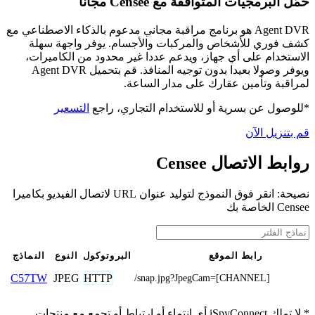
حمّل البرمجيات المتوافقة مع Censee مجانًا
Agent DVR هو برنامج مراقبة مجاني مدعوم بالذكاء الاصطناعي مع
كشف فوري للأشخاص والمركبات والأجسام. يوفر واجهة سهلة
الاستخدام على أي جهاز، ويدعم عددا غير محدود من الكاميرات،
ويوفر وصولا بعيدا بدون توجيه المنافذ. قم بتحميل Agent DVR
لمراقبة وتأمين عقارك على مدار الساعة.
*للوصول عن بسرية أو للاستخدام التجاري، راجع
التسعير
قم بتنزيل الآن
روابط الاتصال Censee
نصيحة: انقر فوق النموذج لتوليد عنوان URL لاتصال الفيديو بكاميرا
Censee الخاصة بك
رابط الموقع
البروتوكول
النوع
النماذج
JPEG
HTTP
C57TW
/snap.jpg?JpegCam=[CHANNEL]
* لا تملك iSpyConnect أي انتماء أو ارتباط أو تجمع مع منتجات