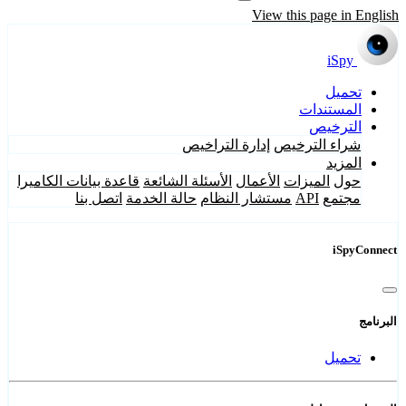
View this page in English
iSpy
تحميل
المستندات
الترخيص
شراء الترخيص
إدارة التراخيص
المزيد
حول
الميزات
الأعمال
الأسئلة الشائعة
قاعدة بيانات الكاميرا
مجتمع
API
مستشار النظام
حالة الخدمة
اتصل بنا
iSpyConnect
البرنامج
تحميل