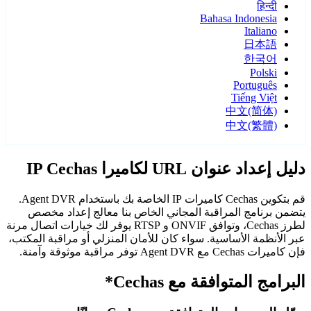
हिन्दी
Bahasa Indonesia
Italiano
日本語
한국어
Polski
Português
Tiếng Việt
中文(简体)
中文(繁體)
دليل إعداد عنوان URL لكاميرا IP Cechas
قم بتكوين Cechas كاميرات IP الخاصة بك باستخدام Agent DVR.
يتضمن برنامج المراقبة المجاني الخاص بنا معالج إعداد مخصص
لطرز Cechas، وتوافق ONVIF و RTSP يوفر لك خيارات اتصال مرنة
عبر الأنظمة الأساسية. سواء كان للأمان المنزلي أو مراقبة المكتب،
فإن كاميرات Cechas مع Agent DVR توفر مراقبة موثوقة وآمنة.
البرامج المتوافقة مع Cechas*