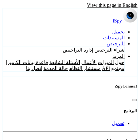
View this page in English
iSpy
تحميل
المستندات
الترخيص
شراء الترخيص
إدارة التراخيص
المزيد
حول
الميزات
الأعمال
الأسئلة الشائعة
قاعدة بيانات الكاميرا
مجتمع
API
مستشار النظام
حالة الخدمة
اتصل بنا
iSpyConnect
البرنامج
تحميل