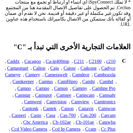
* لا تملك iSpyConnect أي انتماء أو ارتباط أو تجمع مع منتجات
Cechas. تم الحصول على تفاصيل الاتصال المقدمة هنا من المجتمع
وقد تكون غير مكتملة أو غير دقيقة أو قديمة. نحن لا نقدم أي ضمان
أو كفالة بأنك ستتمكن من الاتصال بكاميراتك باستخدام هذه عناوين
URL.
العلامات التجارية الأخرى التي تبدأ بـ "C"
C
,
Caddx
,
Cacagoo
,
Ca-ip400mp
,
C211
,
C2100
,
c210
,
Camasmart
,
Calion
,
Caja
,
Caisse
,
Caikong
,
Cadyce
Cameye
,
Camery
,
Camerawelt
,
Camdeor
,
Cambozola
,
Camkeeper
,
Camius
,
CamHipro
,
Camhi
,
Camhd
,
,
Camqo
,
Campo
,
Camon
,
Cammy
,
Camline Pro
,
Camstar
,
Camspot
,
Camsee
,
Camscam
,
Camsafe
,
Camwest
,
Camvision
,
Camview
,
Camtronics
,
Cantonk
,
Cantek
,
Canon
,
Canavis
,
Camwon
,
Casperi
,
Casio
,
Casa
,
Cas-700
,
Cas-200
,
Carcam
,
Cbc America
,
Cb-102ae
,
Cb-101ae
,
Catawba
,
Ccd Video Camera
,
Ccd Ip Camera
,
Ccam
,
Cc Plus