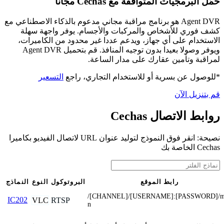
حمّل البرمجيات المتوافقة مع Cechas مجانًا
Agent DVR هو برنامج مراقبة مجاني مدعوم بالذكاء الاصطناعي مع
كشف فوري للأشخاص والمركبات والأجسام. يوفر واجهة سهلة
الاستخدام على أي جهاز، ويدعم عددا غير محدود من الكاميرات،
ويوفر وصولا بعيدا بدون توجيه المنافذ. قم بتحميل Agent DVR
لمراقبة وتأمين عقارك على مدار الساعة.
*للوصول عن بسرية أو للاستخدام التجاري، راجع
التسعير
قم بتنزيل الآن
روابط الاتصال Cechas
نصيحة: انقر فوق النموذج لتوليد عنوان URL لاتصال الفيديو بكاميرا
Cechas الخاصة بك
رابط الموقع
البروتوكول
النوع
النماذج
/[CHANNEL]/[USERNAME]:[PASSWORD]/m
IC202
VLC
RTSP
n