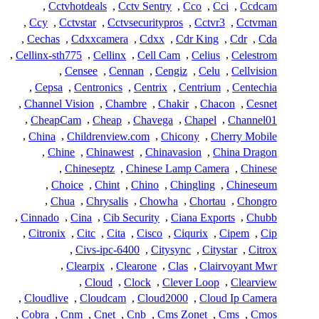
,
Cctvhotdeals
,
Cctv Sentry
,
Cco
,
Cci
,
Ccdcam
,
Ccy
,
Cctvstar
,
Cctvsecuritypros
,
Cctvr3
,
Cctvman
,
Cechas
,
Cdxxcamera
,
Cdxx
,
Cdr King
,
Cdr
,
Cda
,
Cellinx-sth775
,
Cellinx
,
Cell Cam
,
Celius
,
Celestrom
,
Censee
,
Cennan
,
Cengiz
,
Celu
,
Cellvision
,
Cepsa
,
Centronics
,
Centrix
,
Centrium
,
Centechia
,
Channel Vision
,
Chambre
,
Chakir
,
Chacon
,
Cesnet
,
CheapCam
,
Cheap
,
Chavega
,
Chapel
,
Channel01
,
China
,
Childrenview.com
,
Chicony
,
Cherry Mobile
,
Chine
,
Chinawest
,
Chinavasion
,
China Dragon
,
Chineseptz
,
Chinese Lamp Camera
,
Chinese
,
Choice
,
Chint
,
Chino
,
Chingling
,
Chineseum
,
Chua
,
Chrysalis
,
Chowha
,
Chortau
,
Chongro
,
Cinnado
,
Cina
,
Cib Security
,
Ciana Exports
,
Chubb
,
Citronix
,
Citc
,
Cita
,
Cisco
,
Ciqurix
,
Cipem
,
Cip
,
Civs-ipc-6400
,
Citysync
,
Citystar
,
Citrox
,
Clearpix
,
Clearone
,
Clas
,
Clairvoyant Mwr
,
Cloud
,
Clock
,
Clever Loop
,
Clearview
,
Cloudlive
,
Cloudcam
,
Cloud2000
,
Cloud Ip Camera
,
Cobra
,
Cnm
,
Cnet
,
Cnb
,
Cms Zonet
,
Cms
,
Cmos