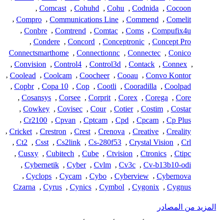
,
Comcast
,
Cohuhd
,
Cohu
,
Codnida
,
Cocoon
,
Compro
,
Communications Line
,
Commend
,
Comelit
,
Conbre
,
Comtrend
,
Comtac
,
Coms
,
Compufix4u
,
Condere
,
Concord
,
Conceptronic
,
Concept Pro
Connectsmarthome
,
Connectionnc
,
Connectec
,
Conico
,
Convision
,
Control4
,
Control3d
,
Contack
,
Connex
,
,
Coolead
,
Coolcam
,
Coocheer
,
Cooau
,
Convo Kontor
,
Copbr
,
Copa 10
,
Cop
,
Cootli
,
Cooradilla
,
Coolpad
,
Cosansys
,
Corsee
,
Corprit
,
Corex
,
Corega
,
Core
,
Cowkey
,
Covisec
,
Cour
,
Cotier
,
Costim
,
Costar
,
Cr2100
,
Cpvan
,
Cptcam
,
Cpd
,
Cpcam
,
Cp Plus
,
Cricket
,
Crestron
,
Crest
,
Crenova
,
Creative
,
Creality
,
Ct2
,
Csst
,
Cs2link
,
Cs-280f53
,
Crystal Vision
,
Crl
,
Cusxy
,
Cubitech
,
Cube
,
Ctvision
,
Ctronics
,
Ctipc
,
Cybernetik
,
Cyber
,
Cvlm
,
Cv3c
,
Cv-b13b10-odi
,
Cyclops
,
Cycam
,
Cybo
,
Cyberview
,
Cybernova
Czarna
,
Cyrus
,
Cynics
,
Cymbol
,
Cygonix
,
Cygnus
المزيد من المصادر