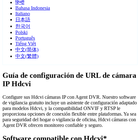
हिन्दी
Bahasa Indonesia
Italiano
日本語
한국어
Polski
Português
Tiếng Việt
中文(简体)
中文(繁體)
Guía de configuración de URL de cámara
IP Hdcvi
Configure sus Hdcvi cámaras IP con Agent DVR. Nuestro software
de vigilancia gratuito incluye un asistente de configuración adaptado
para modelos Hdcvi, y la compatibilidad ONVIF y RTSP le
proporciona opciones de conexión flexible entre plataformas. Ya sea
para seguridad del hogar o vigilancia de oficina, Hdcvi cámaras con
Agent DVR ofrecen monitoreo confiable y seguro.
Software compatible con Hdcvi*