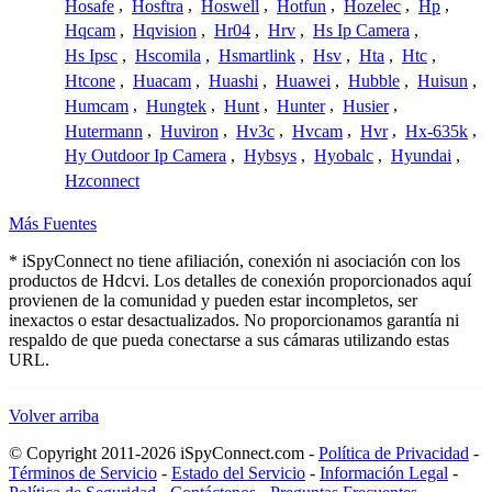
Hosafe
,
Hosftra
,
Hoswell
,
Hotfun
,
Hozelec
,
Hp
,
Hqcam
,
Hqvision
,
Hr04
,
Hrv
,
Hs Ip Camera
,
Hs Ipsc
,
Hscomila
,
Hsmartlink
,
Hsv
,
Hta
,
Htc
,
Htcone
,
Huacam
,
Huashi
,
Huawei
,
Hubble
,
Huisun
,
Humcam
,
Hungtek
,
Hunt
,
Hunter
,
Husier
,
Hutermann
,
Huviron
,
Hv3c
,
Hvcam
,
Hvr
,
Hx-635k
,
Hy Outdoor Ip Camera
,
Hybsys
,
Hyobalc
,
Hyundai
,
Hzconnect
Más Fuentes
* iSpyConnect no tiene afiliación, conexión ni asociación con los
productos de Hdcvi. Los detalles de conexión proporcionados aquí
provienen de la comunidad y pueden estar incompletos, ser
inexactos o estar desactualizados. No proporcionamos garantía ni
respaldo de que pueda conectarse a sus cámaras utilizando estas
URL.
Volver arriba
© Copyright 2011-2026 iSpyConnect.com -
Política de Privacidad
-
Términos de Servicio
-
Estado del Servicio
-
Información Legal
-