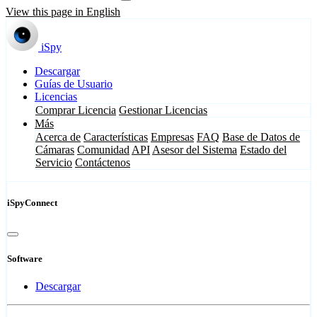
View this page in English
iSpy
Descargar
Guías de Usuario
Licencias
Comprar Licencia
Gestionar Licencias
Más
Acerca de
Características
Empresas
FAQ
Base de Datos de
Cámaras
Comunidad
API
Asesor del Sistema
Estado del
Servicio
Contáctenos
iSpyConnect
Software
Descargar