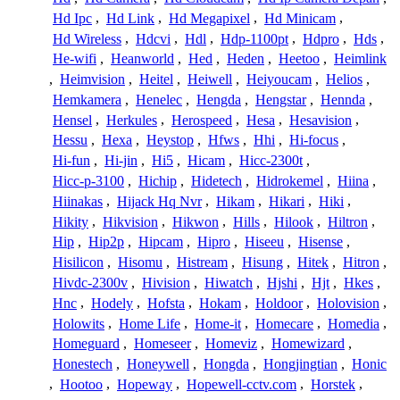
Hd Ipc
,
Hd Link
,
Hd Megapixel
,
Hd Minicam
,
Hd Wireless
,
Hdcvi
,
Hdl
,
Hdp-1100pt
,
Hdpro
,
Hds
,
He-wifi
,
Heanworld
,
Hed
,
Heden
,
Heetoo
,
Heimlink
,
Heimvision
,
Heitel
,
Heiwell
,
Heiyoucam
,
Helios
,
Hemkamera
,
Henelec
,
Hengda
,
Hengstar
,
Hennda
,
Hensel
,
Herkules
,
Herospeed
,
Hesa
,
Hesavision
,
Hessu
,
Hexa
,
Heystop
,
Hfws
,
Hhi
,
Hi-focus
,
Hi-fun
,
Hi-jin
,
Hi5
,
Hicam
,
Hicc-2300t
,
Hicc-p-3100
,
Hichip
,
Hidetech
,
Hidrokemel
,
Hiina
,
Hiinakas
,
Hijack Hq Nvr
,
Hikam
,
Hikari
,
Hiki
,
Hikity
,
Hikvision
,
Hikwon
,
Hills
,
Hilook
,
Hiltron
,
Hip
,
Hip2p
,
Hipcam
,
Hipro
,
Hiseeu
,
Hisense
,
Hisilicon
,
Hisomu
,
Histream
,
Hisung
,
Hitek
,
Hitron
,
Hivdc-2300v
,
Hivision
,
Hiwatch
,
Hjshi
,
Hjt
,
Hkes
,
Hnc
,
Hodely
,
Hofsta
,
Hokam
,
Holdoor
,
Holovision
,
Holowits
,
Home Life
,
Home-it
,
Homecare
,
Homedia
,
Homeguard
,
Homeseer
,
Homeviz
,
Homewizard
,
Honestech
,
Honeywell
,
Hongda
,
Hongjingtian
,
Honic
,
Hootoo
,
Hopeway
,
Hopewell-cctv.com
,
Horstek
,