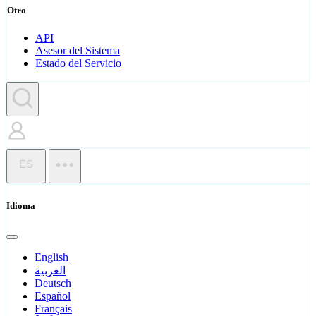
Otro
API
Asesor del Sistema
Estado del Servicio
ES
Idioma
English
العربية
Deutsch
Español
Français