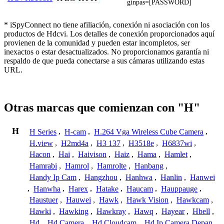
ginpas=[PASSWORD]
* iSpyConnect no tiene afiliación, conexión ni asociación con los
productos de Hdcvi. Los detalles de conexión proporcionados aquí
provienen de la comunidad y pueden estar incompletos, ser
inexactos o estar desactualizados. No proporcionamos garantía ni
respaldo de que pueda conectarse a sus cámaras utilizando estas
URL.
Otras marcas que comienzan con "H"
H
H Series
,
H-cam
,
H.264 Vga Wireless Cube Camera
,
H.view
,
H2md4a
,
H3 137
,
H3518e
,
H6837wi
,
Hacon
,
Hai
,
Haivison
,
Haiz
,
Hama
,
Hamlet
,
Hamrabi
,
Hamrol
,
Hamrolte
,
Hanbang
,
Handy Ip Cam
,
Hangzhou
,
Hanhwa
,
Hanlin
,
Hanwei
,
Hanwha
,
Harex
,
Hatake
,
Haucam
,
Hauppauge
,
Haustuer
,
Hauwei
,
Hawk
,
Hawk Vision
,
Hawkcam
,
Hawki
,
Hawking
,
Hawkray
,
Hawq
,
Hayear
,
Hbell
,
Hd
,
Hd Camera
,
Hd Cloudcam
,
Hd Ip Camera Depan
,