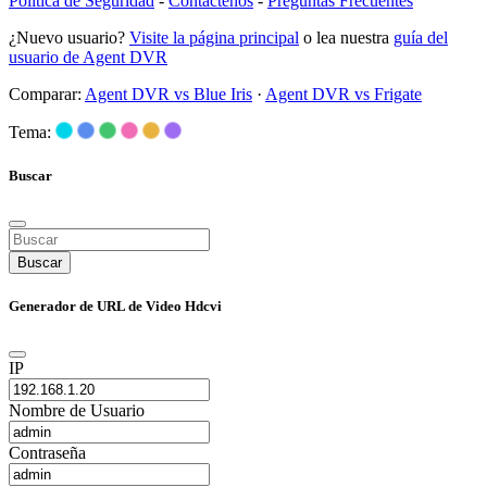
Política de Seguridad
-
Contáctenos
-
Preguntas Frecuentes
¿Nuevo usuario?
Visite la página principal
o lea nuestra
guía del
usuario de Agent DVR
Comparar:
Agent DVR vs Blue Iris
·
Agent DVR vs Frigate
Tema:
Buscar
Buscar
Generador de URL de Video Hdcvi
IP
Nombre de Usuario
Contraseña