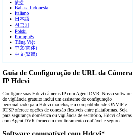
हिन्दी
Bahasa Indonesia
Italiano
日本語
한국어
Polski
Português
Tiếng Việt
中文(简体)
中文(繁體)
Guia de Configuração de URL da Câmera
IP Hdcvi
Configure suas Hdcvi câmeras IP com Agent DVR. Nosso software
de vigilância gratuito inclui um assistente de configuração
personalizado para Hdcvi modelos, e a compatibilidade ONVIF e
RTSP oferece opções de conexão flexíveis entre plataformas. Seja
para segurança doméstica ou vigilância de escritório, Hdcvi câmeras
com Agent DVR fornecem monitoramento confiável e seguro.
Software compatível com Hdcvi*