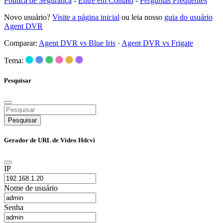
Política de Segurança
-
Entre em Contato
-
Perguntas Frequentes
Novo usuário?
Visite a página inicial
ou leia nosso
guia do usuário
Agent DVR
Comparar:
Agent DVR vs Blue Iris
·
Agent DVR vs Frigate
Tema:
Pesquisar
Pesquisar
Gerador de URL de Vídeo Hdcvi
IP
Nome de usuário
Senha