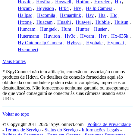
Hosafe
,
Hosftra
,
Hoswell
,
Hotfun
,
Hozelec
,
Hp
,
Hqcam
,
Hqvision
,
Hr04
,
Hrv
,
Hs Ip Camera
,
Hs Ipsc
,
Hscomila
,
Hsmartlink
,
Hsv
,
Hta
,
Htc
,
Htcone
,
Huacam
,
Huashi
,
Huawei
,
Hubble
,
Huisun
,
Humcam
,
Hungtek
,
Hunt
,
Hunter
,
Husier
,
Hutermann
,
Huviron
,
Hv3c
,
Hvcam
,
Hvr
,
Hx-635k
,
Hy Outdoor Ip Camera
,
Hybsys
,
Hyobalc
,
Hyundai
,
Hzconnect
Mais Fontes
* iSpyConnect não tem afiliação, conexão ou associação com os
produtos de Hdcvi. Os detalhes de conexão fornecidos aqui são
obtidos da comunidade e podem estar incompletos, imprecisos ou
desatualizados. Não fornecemos nenhuma garantia ou assegurança
de que você conseguirá se conectar às suas câmeras usando estas
URLs.
Voltar ao topo
© Copyright 2011-2026 iSpyConnect.com -
Política de Privacidade
-
Termos de Serviço
-
Status do Serviço
-
Informações Legais
-