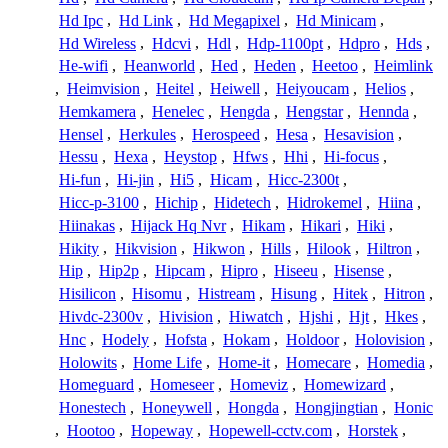
Hd Ipc
,
Hd Link
,
Hd Megapixel
,
Hd Minicam
,
Hd Wireless
,
Hdcvi
,
Hdl
,
Hdp-1100pt
,
Hdpro
,
Hds
,
He-wifi
,
Heanworld
,
Hed
,
Heden
,
Heetoo
,
Heimlink
,
Heimvision
,
Heitel
,
Heiwell
,
Heiyoucam
,
Helios
,
Hemkamera
,
Henelec
,
Hengda
,
Hengstar
,
Hennda
,
Hensel
,
Herkules
,
Herospeed
,
Hesa
,
Hesavision
,
Hessu
,
Hexa
,
Heystop
,
Hfws
,
Hhi
,
Hi-focus
,
Hi-fun
,
Hi-jin
,
Hi5
,
Hicam
,
Hicc-2300t
,
Hicc-p-3100
,
Hichip
,
Hidetech
,
Hidrokemel
,
Hiina
,
Hiinakas
,
Hijack Hq Nvr
,
Hikam
,
Hikari
,
Hiki
,
Hikity
,
Hikvision
,
Hikwon
,
Hills
,
Hilook
,
Hiltron
,
Hip
,
Hip2p
,
Hipcam
,
Hipro
,
Hiseeu
,
Hisense
,
Hisilicon
,
Hisomu
,
Histream
,
Hisung
,
Hitek
,
Hitron
,
Hivdc-2300v
,
Hivision
,
Hiwatch
,
Hjshi
,
Hjt
,
Hkes
,
Hnc
,
Hodely
,
Hofsta
,
Hokam
,
Holdoor
,
Holovision
,
Holowits
,
Home Life
,
Home-it
,
Homecare
,
Homedia
,
Homeguard
,
Homeseer
,
Homeviz
,
Homewizard
,
Honestech
,
Honeywell
,
Hongda
,
Hongjingtian
,
Honic
,
Hootoo
,
Hopeway
,
Hopewell-cctv.com
,
Horstek
,