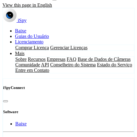
View this page in English
iSpy
Baixe
Guias do Usuário
Licenciamento
Comprar Licença
Gerenciar Licenças
Mais
Sobre
Recursos
Empresas
FAQ
Base de Dados de Câmeras
Comunidade
API
Conselheiro do Sistema
Estado do Serviço
Entre em Contato
iSpyConnect
Software
Baixe