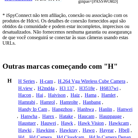
ginpas=[PASSWORD]
* iSpyConnect não tem afiliação, conexão ou associação com os
produtos de Hdcvi. Os detalhes de conexão fornecidos aqui são
obtidos da comunidade e podem estar incompletos, imprecisos ou
desatualizados. Não fornecemos nenhuma garantia ou assegurança
de que você conseguirá se conectar às suas câmeras usando estas
URLs.
Outras marcas começando com "H"
H
H Series
,
H-cam
,
H.264 Vga Wireless Cube Camera
,
H.view
,
H2md4a
,
H3 137
,
H3518e
,
H6837wi
,
Hacon
,
Hai
,
Haivison
,
Haiz
,
Hama
,
Hamlet
,
Hamrabi
,
Hamrol
,
Hamrolte
,
Hanbang
,
Handy Ip Cam
,
Hangzhou
,
Hanhwa
,
Hanlin
,
Hanwei
,
Hanwha
,
Harex
,
Hatake
,
Haucam
,
Hauppauge
,
Haustuer
,
Hauwei
,
Hawk
,
Hawk Vision
,
Hawkcam
,
Hawki
,
Hawking
,
Hawkray
,
Hawq
,
Hayear
,
Hbell
,
Hd
,
Hd Camera
,
Hd Cloudcam
,
Hd Ip Camera Depan
,