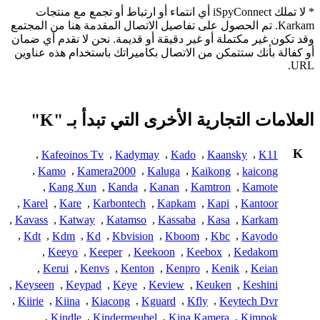
* لا تملك iSpyConnect أي انتماء أو ارتباط أو تجمع مع منتجات
Karkam. تم الحصول على تفاصيل الاتصال المقدمة هنا من المجتمع
وقد تكون غير مكتملة أو غير دقيقة أو قديمة. نحن لا نقدم أي ضمان
أو كفالة بأنك ستتمكن من الاتصال بكاميراتك باستخدام هذه عناوين
URL.
العلامات التجارية الأخرى التي تبدأ بـ "K"
K
,
Kafeoinos Tv
,
Kadymay
,
Kado
,
Kaansky
,
K11
,
Kamo
,
Kamera2000
,
Kaluga
,
Kaikong
,
kaicong
,
Kang Xun
,
Kanda
,
Kanan
,
Kamtron
,
Kamote
,
Karel
,
Kare
,
Karbontech
,
Kapkam
,
Kapi
,
Kantoor
,
Kavass
,
Katway
,
Katamso
,
Kassaba
,
Kasa
,
Karkam
,
Kdt
,
Kdm
,
Kd
,
Kbvision
,
Kboom
,
Kbc
,
Kayodo
,
Keeyo
,
Keeper
,
Keekoon
,
Keebox
,
Kedakom
,
Kerui
,
Kenvs
,
Kenton
,
Kenpro
,
Kenik
,
Keian
,
Keyseen
,
Keypad
,
Keye
,
Keview
,
Keuken
,
Keshini
,
Kiirie
,
Kiina
,
Kiacong
,
Kguard
,
Kfly
,
Keytech Dvr
,
Kindle
,
Kindermeubel
,
Kina Kamera
,
Kimpok