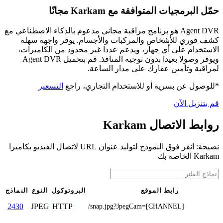
حمّل البرمجيات المتوافقة مع Karkam مجانًا
Agent DVR هو برنامج مراقبة مجاني مدعوم بالذكاء الاصطناعي مع
كشف فوري للأشخاص والمركبات والأجسام. يوفر واجهة سهلة
الاستخدام على أي جهاز، ويدعم عددا غير محدود من الكاميرات،
ويوفر وصولا بعيدا بدون توجيه المنافذ. قم بتحميل Agent DVR
لمراقبة وتأمين عقارك على مدار الساعة.
*للوصول عن بسرية أو للاستخدام التجاري، راجع
التسعير
قم بتنزيل الآن
روابط الاتصال Karkam
نصيحة: انقر فوق النموذج لتوليد عنوان URL لاتصال الفيديو بكاميرا
Karkam الخاصة بك
رابط الموقع
البروتوكول
النوع
النماذج
JPEG
HTTP
2430
/snap.jpg?JpegCam=[CHANNEL]