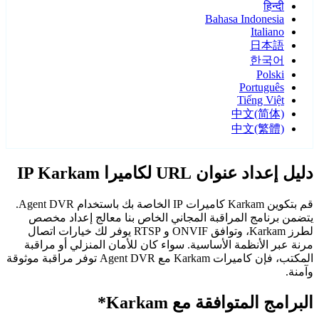
हिन्दी
Bahasa Indonesia
Italiano
日本語
한국어
Polski
Português
Tiếng Việt
中文(简体)
中文(繁體)
دليل إعداد عنوان URL لكاميرا IP Karkam
قم بتكوين Karkam كاميرات IP الخاصة بك باستخدام Agent DVR.
يتضمن برنامج المراقبة المجاني الخاص بنا معالج إعداد مخصص
لطرز Karkam، وتوافق ONVIF و RTSP يوفر لك خيارات اتصال
مرنة عبر الأنظمة الأساسية. سواء كان للأمان المنزلي أو مراقبة
المكتب، فإن كاميرات Karkam مع Agent DVR توفر مراقبة موثوقة
وآمنة.
البرامج المتوافقة مع Karkam*