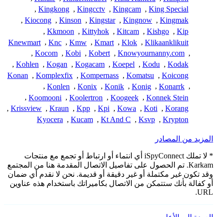
,
Kingkong
,
Kingcctv
,
Kingcam
,
King Special
,
Kiocong
,
Kinson
,
Kingstar
,
Kingnow
,
Kingmak
,
Kkmoon
,
Kittyhok
,
Kitcam
,
Kishgo
,
Kip
Knewmart
,
Knc
,
Kmw
,
Kmart
,
Klok
,
Klikaanklikuit
,
Kocom
,
Kobi
,
Kobert
,
Knowyournanny.com
,
,
Kohlen
,
Kogan
,
Kogacam
,
Koepel
,
Kodu
,
Kodak
Konan
,
Komplexfix
,
Kompernass
,
Komatsu
,
Koicong
,
Konlen
,
Konix
,
Konik
,
Konig
,
Konarrk
,
,
Koomooni
,
Koolertron
,
Koogeek
,
Konnek Stein
,
Krissview
,
Kraun
,
Kpp
,
Kpi
,
Kowa
,
Koti
,
Korang
Kyocera
,
Kucam
,
Kt And C
,
Ksvp
,
Krypton
المزيد من المصادر
* لا تملك iSpyConnect أي انتماء أو ارتباط أو تجمع مع منتجات
Karkam. تم الحصول على تفاصيل الاتصال المقدمة هنا من المجتمع
وقد تكون غير مكتملة أو غير دقيقة أو قديمة. نحن لا نقدم أي ضمان
أو كفالة بأنك ستتمكن من الاتصال بكاميراتك باستخدام هذه عناوين
URL.