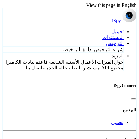
View this page in English
iSpy
تحميل
المستندات
الترخيص
شراء الترخيص
إدارة التراخيص
المزيد
حول
الميزات
الأعمال
الأسئلة الشائعة
قاعدة بيانات الكاميرا
مجتمع
API
مستشار النظام
حالة الخدمة
اتصل بنا
iSpyConnect
البرنامج
تحميل