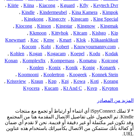
,
Kiirie
,
Kiina
,
Kiacong
,
Kguard
,
Kfly
,
Keytech Dvr
,
Kindle
,
Kindermeubel
,
Kina Kamera
,
Kimpok
,
Kingkong
,
Kingcctv
,
Kingcam
,
King Special
,
Kiocong
,
Kinson
,
Kingstar
,
Kingnow
,
Kingmak
,
Kkmoon
,
Kittyhok
,
Kitcam
,
Kishgo
,
Kip
Knewmart
,
Knc
,
Kmw
,
Kmart
,
Klok
,
Klikaanklikuit
,
Kocom
,
Kobi
,
Kobert
,
Knowyournanny.com
,
,
Kohlen
,
Kogan
,
Kogacam
,
Koepel
,
Kodu
,
Kodak
Konan
,
Komplexfix
,
Kompernass
,
Komatsu
,
Koicong
,
Konlen
,
Konix
,
Konik
,
Konig
,
Konarrk
,
,
Koomooni
,
Koolertron
,
Koogeek
,
Konnek Stein
,
Krissview
,
Kraun
,
Kpp
,
Kpi
,
Kowa
,
Koti
,
Korang
Kyocera
,
Kucam
,
Kt And C
,
Ksvp
,
Krypton
المزيد من المصادر
* لا تملك iSpyConnect أي انتماء أو ارتباط أو تجمع مع منتجات
Kindle. تم الحصول على تفاصيل الاتصال المقدمة هنا من المجتمع
وقد تكون غير مكتملة أو غير دقيقة أو قديمة. نحن لا نقدم أي ضمان
أو كفالة بأنك ستتمكن من الاتصال بكاميراتك باستخدام هذه عناوين
URL.