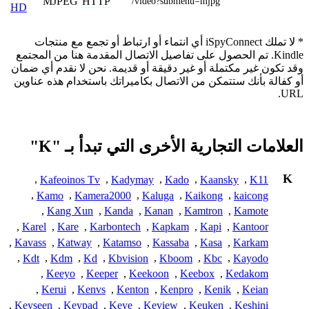
MJPEG
HTTP
/video?submenu=mjpg
HD
* لا تملك iSpyConnect أي انتماء أو ارتباط أو تجمع مع منتجات
Kindle. تم الحصول على تفاصيل الاتصال المقدمة هنا من المجتمع
وقد تكون غير مكتملة أو غير دقيقة أو قديمة. نحن لا نقدم أي ضمان
أو كفالة بأنك ستتمكن من الاتصال بكاميراتك باستخدام هذه عناوين
URL.
العلامات التجارية الأخرى التي تبدأ بـ "K"
K
,
Kafeoinos Tv
,
Kadymay
,
Kado
,
Kaansky
,
K11
,
Kamo
,
Kamera2000
,
Kaluga
,
Kaikong
,
kaicong
,
Kang Xun
,
Kanda
,
Kanan
,
Kamtron
,
Kamote
,
Karel
,
Kare
,
Karbontech
,
Kapkam
,
Kapi
,
Kantoor
,
Kavass
,
Katway
,
Katamso
,
Kassaba
,
Kasa
,
Karkam
,
Kdt
,
Kdm
,
Kd
,
Kbvision
,
Kboom
,
Kbc
,
Kayodo
,
Keeyo
,
Keeper
,
Keekoon
,
Keebox
,
Kedakom
,
Kerui
,
Kenvs
,
Kenton
,
Kenpro
,
Kenik
,
Keian
,
Keyseen
,
Keypad
,
Keye
,
Keview
,
Keuken
,
Keshini