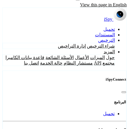
View this page in English
iSpy
تحميل
المستندات
الترخيص
شراء الترخيص
إدارة التراخيص
المزيد
حول
الميزات
الأعمال
الأسئلة الشائعة
قاعدة بيانات الكاميرا
مجتمع
API
مستشار النظام
حالة الخدمة
اتصل بنا
iSpyConnect
البرنامج
تحميل