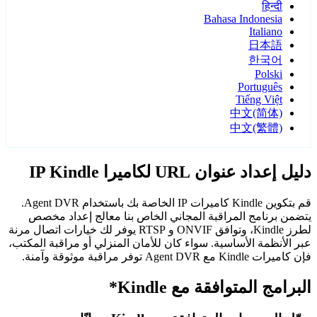
हिन्दी
Bahasa Indonesia
Italiano
日本語
한국어
Polski
Português
Tiếng Việt
中文(简体)
中文(繁體)
دليل إعداد عنوان URL لكاميرا IP Kindle
قم بتكوين Kindle كاميرات IP الخاصة بك باستخدام Agent DVR.
يتضمن برنامج المراقبة المجاني الخاص بنا معالج إعداد مخصص
لطرز Kindle، وتوافق ONVIF و RTSP يوفر لك خيارات اتصال مرنة
عبر الأنظمة الأساسية. سواء كان للأمان المنزلي أو مراقبة المكتب،
فإن كاميرات Kindle مع Agent DVR توفر مراقبة موثوقة وآمنة.
البرامج المتوافقة مع Kindle*