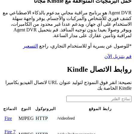
حمّل البرمجيات المتوافقة مع Kindle مجانًا
Agent DVR هو برنامج مراقبة مجاني مدعوم بالذكاء الاصطناعي مع
كشف فوري للأشخاص والمركبات والأجسام. يوفر واجهة سهلة
الاستخدام على أي جهاز، ويدعم عددا غير محدود من الكاميرات،
ويوفر وصولا بعيدا بدون توجيه المنافذ. قم بتحميل Agent DVR
لمراقبة وتأمين عقارك على مدار الساعة.
*للوصول عن بسرية أو للاستخدام التجاري، راجع
التسعير
قم بتنزيل الآن
روابط الاتصال Kindle
نصيحة: انقر فوق النموذج لتوليد عنوان URL لاتصال الفيديو بكاميرا
Kindle الخاصة بك
رابط الموقع
البروتوكول
النوع
النماذج
MJPEG
HTTP
Fire
/videofeed
Fire 7