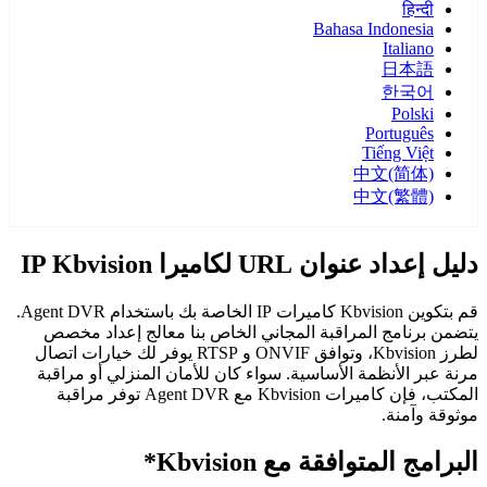
हिन्दी
Bahasa Indonesia
Italiano
日本語
한국어
Polski
Português
Tiếng Việt
中文(简体)
中文(繁體)
دليل إعداد عنوان URL لكاميرا IP Kbvision
قم بتكوين Kbvision كاميرات IP الخاصة بك باستخدام Agent DVR.
يتضمن برنامج المراقبة المجاني الخاص بنا معالج إعداد مخصص
لطرز Kbvision، وتوافق ONVIF و RTSP يوفر لك خيارات اتصال
مرنة عبر الأنظمة الأساسية. سواء كان للأمان المنزلي أو مراقبة
المكتب، فإن كاميرات Kbvision مع Agent DVR توفر مراقبة
موثوقة وآمنة.
البرامج المتوافقة مع Kbvision*