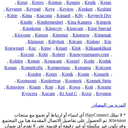
,
Kerui
,
Kenvs
,
Kenton
,
Kenpro
,
Kenik
,
Keian
,
Keyseen
,
Keypad
,
Keye
,
Keview
,
Keuken
,
Keshini
,
Kiirie
,
Kiina
,
Kiacong
,
Kguard
,
Kfly
,
Keytech Dvr
,
Kindle
,
Kindermeubel
,
Kina Kamera
,
Kimpok
,
Kingkong
,
Kingcctv
,
Kingcam
,
King Special
,
Kiocong
,
Kinson
,
Kingstar
,
Kingnow
,
Kingmak
,
Kkmoon
,
Kittyhok
,
Kitcam
,
Kishgo
,
Kip
Knewmart
,
Knc
,
Kmw
,
Kmart
,
Klok
,
Klikaanklikuit
,
Kocom
,
Kobi
,
Kobert
,
Knowyournanny.com
,
,
Kohlen
,
Kogan
,
Kogacam
,
Koepel
,
Kodu
,
Kodak
Konan
,
Komplexfix
,
Kompernass
,
Komatsu
,
Koicong
,
Konlen
,
Konix
,
Konik
,
Konig
,
Konarrk
,
,
Koomooni
,
Koolertron
,
Koogeek
,
Konnek Stein
,
Krissview
,
Kraun
,
Kpp
,
Kpi
,
Kowa
,
Koti
,
Korang
Kyocera
,
Kucam
,
Kt And C
,
Ksvp
,
Krypton
المزيد من المصادر
* لا تملك iSpyConnect أي انتماء أو ارتباط أو تجمع مع منتجات
Kbvision. تم الحصول على تفاصيل الاتصال المقدمة هنا من المجتمع
وقد تكون غير مكتملة أو غير دقيقة أو قديمة. نحن لا نقدم أي ضمان