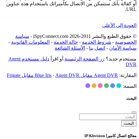
أو كفالة بأنك ستتمكن من الاتصال بكاميراتك باستخدام هذه عناوين
URL.
العودة إلى الأعلى
© حقوق الطبع والنشر 2011-2026 iSpyConnect.com -
سياسة
الخصوصية
-
شروط الخدمة
-
حالة الخدمة
-
المعلومات القانونية
-
سياسة الأمان
-
اتصل بنا
-
الأسئلة الشائعة
مستخدم جديد؟
زر الصفحة الرئيسية
أو اقرأ
دليل مستخدم Agent
DVR
المقارنة:
Agent DVR مقابل Blue Iris
Agent DVR مقابل Frigate
·
السمة:
البحث
البحث
معالج اتصال كاميرا IP Kbvision