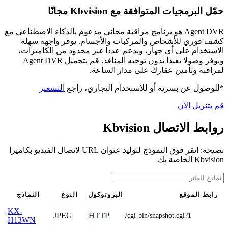
حمّل البرمجيات المتوافقة مع Kbvision مجانًا
Agent DVR هو برنامج مراقبة مجاني مدعوم بالذكاء الاصطناعي مع
كشف فوري للأشخاص والمركبات والأجسام. يوفر واجهة سهلة
الاستخدام على أي جهاز، ويدعم عددا غير محدود من الكاميرات،
ويوفر وصولا بعيدا بدون توجيه المنافذ. قم بتحميل Agent DVR
لمراقبة وتأمين عقارك على مدار الساعة.
*للوصول عن بسرية أو للاستخدام التجاري، راجع
التسعير
قم بتنزيل الآن
روابط الاتصال Kbvision
نصيحة: انقر فوق النموذج لتوليد عنوان URL لاتصال الفيديو بكاميرا
Kbvision الخاصة بك
رابط الموقع
البروتوكول
النوع
النماذج
KX-
JPEG
HTTP
/cgi-bin/snapshot.cgi?1
H13WN