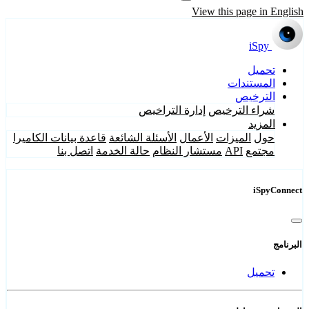
View this page in English
iSpy
تحميل
المستندات
الترخيص
شراء الترخيص
إدارة التراخيص
المزيد
حول
الميزات
الأعمال
الأسئلة الشائعة
قاعدة بيانات الكاميرا
مجتمع
API
مستشار النظام
حالة الخدمة
اتصل بنا
iSpyConnect
البرنامج
تحميل