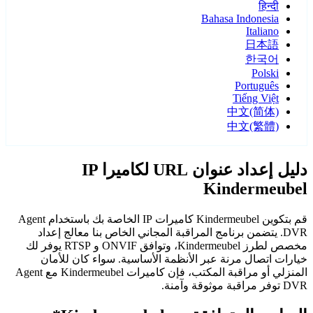
हिन्दी
Bahasa Indonesia
Italiano
日本語
한국어
Polski
Português
Tiếng Việt
中文(简体)
中文(繁體)
دليل إعداد عنوان URL لكاميرا IP
Kindermeubel
قم بتكوين Kindermeubel كاميرات IP الخاصة بك باستخدام Agent
DVR. يتضمن برنامج المراقبة المجاني الخاص بنا معالج إعداد
مخصص لطرز Kindermeubel، وتوافق ONVIF و RTSP يوفر لك
خيارات اتصال مرنة عبر الأنظمة الأساسية. سواء كان للأمان
المنزلي أو مراقبة المكتب، فإن كاميرات Kindermeubel مع Agent
DVR توفر مراقبة موثوقة وآمنة.