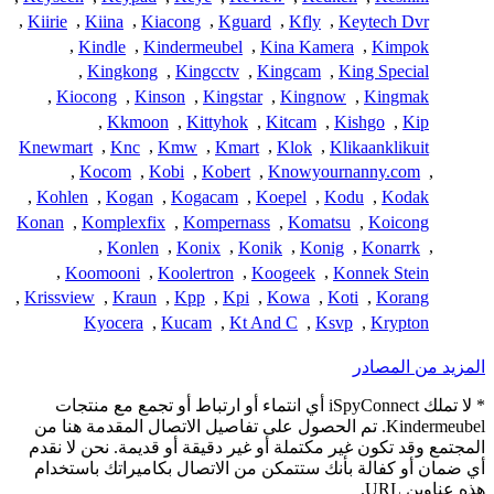
,
Kiirie
,
Kiina
,
Kiacong
,
Kguard
,
Kfly
,
Keytech Dvr
,
Kindle
,
Kindermeubel
,
Kina Kamera
,
Kimpok
,
Kingkong
,
Kingcctv
,
Kingcam
,
King Special
,
Kiocong
,
Kinson
,
Kingstar
,
Kingnow
,
Kingmak
,
Kkmoon
,
Kittyhok
,
Kitcam
,
Kishgo
,
Kip
Knewmart
,
Knc
,
Kmw
,
Kmart
,
Klok
,
Klikaanklikuit
,
Kocom
,
Kobi
,
Kobert
,
Knowyournanny.com
,
,
Kohlen
,
Kogan
,
Kogacam
,
Koepel
,
Kodu
,
Kodak
Konan
,
Komplexfix
,
Kompernass
,
Komatsu
,
Koicong
,
Konlen
,
Konix
,
Konik
,
Konig
,
Konarrk
,
,
Koomooni
,
Koolertron
,
Koogeek
,
Konnek Stein
,
Krissview
,
Kraun
,
Kpp
,
Kpi
,
Kowa
,
Koti
,
Korang
Kyocera
,
Kucam
,
Kt And C
,
Ksvp
,
Krypton
المزيد من المصادر
* لا تملك iSpyConnect أي انتماء أو ارتباط أو تجمع مع منتجات
Kindermeubel. تم الحصول على تفاصيل الاتصال المقدمة هنا من
المجتمع وقد تكون غير مكتملة أو غير دقيقة أو قديمة. نحن لا نقدم
أي ضمان أو كفالة بأنك ستتمكن من الاتصال بكاميراتك باستخدام
هذه عناوين URL.