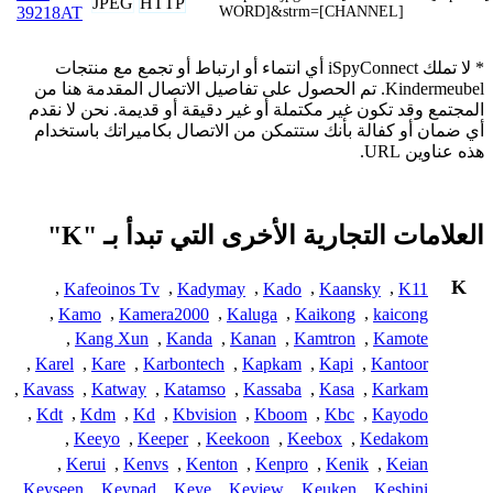
JPEG
HTTP
WORD]&strm=[CHANNEL]
39218AT
* لا تملك iSpyConnect أي انتماء أو ارتباط أو تجمع مع منتجات
Kindermeubel. تم الحصول على تفاصيل الاتصال المقدمة هنا من
المجتمع وقد تكون غير مكتملة أو غير دقيقة أو قديمة. نحن لا نقدم
أي ضمان أو كفالة بأنك ستتمكن من الاتصال بكاميراتك باستخدام
هذه عناوين URL.
العلامات التجارية الأخرى التي تبدأ بـ "K"
K
,
Kafeoinos Tv
,
Kadymay
,
Kado
,
Kaansky
,
K11
,
Kamo
,
Kamera2000
,
Kaluga
,
Kaikong
,
kaicong
,
Kang Xun
,
Kanda
,
Kanan
,
Kamtron
,
Kamote
,
Karel
,
Kare
,
Karbontech
,
Kapkam
,
Kapi
,
Kantoor
,
Kavass
,
Katway
,
Katamso
,
Kassaba
,
Kasa
,
Karkam
,
Kdt
,
Kdm
,
Kd
,
Kbvision
,
Kboom
,
Kbc
,
Kayodo
,
Keeyo
,
Keeper
,
Keekoon
,
Keebox
,
Kedakom
,
Kerui
,
Kenvs
,
Kenton
,
Kenpro
,
Kenik
,
Keian
,
Keyseen
,
Keypad
,
Keye
,
Keview
,
Keuken
,
Keshini