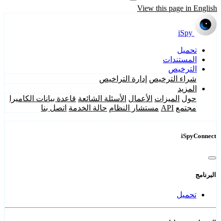
View this page in English
iSpy
تحميل
المستندات
الترخيص
شراء الترخيص
إدارة التراخيص
المزيد
حول
الميزات
الأعمال
الأسئلة الشائعة
قاعدة بيانات الكاميرا
مجتمع
API
مستشار النظام
حالة الخدمة
اتصل بنا
iSpyConnect
البرنامج
تحميل