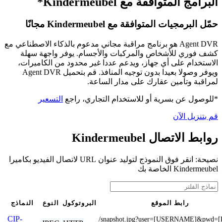
البرامج المتوافقة مع Kindermeubel*
حمّل البرمجيات المتوافقة مع Kindermeubel مجانًا
Agent DVR هو برنامج مراقبة مجاني مدعوم بالذكاء الاصطناعي مع
كشف فوري للأشخاص والمركبات والأجسام. يوفر واجهة سهلة
الاستخدام على أي جهاز، ويدعم عددا غير محدود من الكاميرات،
ويوفر وصولا بعيدا بدون توجيه المنافذ. قم بتحميل Agent DVR
لمراقبة وتأمين عقارك على مدار الساعة.
*للوصول عن بسرية أو للاستخدام التجاري، راجع
التسعير
قم بتنزيل الآن
روابط الاتصال Kindermeubel
نصيحة: انقر فوق النموذج لتوليد عنوان URL لاتصال الفيديو بكاميرا
Kindermeubel الخاصة بك
رابط الموقع
البروتوكول
النوع
النماذج
CIP-
/snapshot.jpg?user=[USERNAME]&pwd=