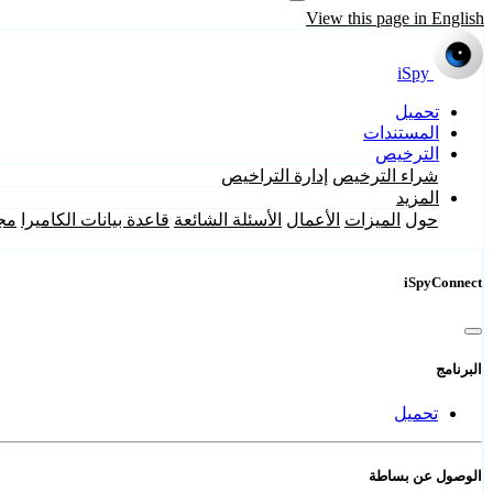
View this page in English
iSpy
تحميل
المستندات
الترخيص
شراء الترخيص
إدارة التراخيص
المزيد
حول
الميزات
الأعمال
الأسئلة الشائعة
قاعدة بيانات الكاميرا
مج
iSpyConnect
البرنامج
تحميل
الوصول عن بساطة