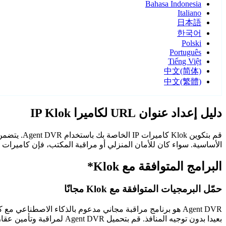
Bahasa Indonesia
Italiano
日本語
한국어
Polski
Português
Tiếng Việt
中文(简体)
中文(繁體)
دليل إعداد عنوان URL لكاميرا IP Klok
الأساسية. سواء كان للأمان المنزلي أو مراقبة المكتب، فإن كاميرات Klok مع Agent DVR توفر مراقبة موثوقة وآمنة.
البرامج المتوافقة مع Klok*
حمّل البرمجيات المتوافقة مع Klok مجانًا
Agent DVR هو برنامج مراقبة مجاني مدعوم بالذكاء الاصطن
بعيدا بدون توجيه المنافذ. قم بتحميل Agent DVR لمراقبة وتأمين عقارك على مدار الساعة.