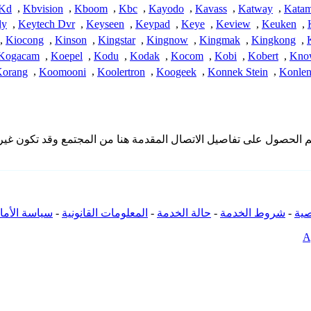
Kd
,
Kbvision
,
Kboom
,
Kbc
,
Kayodo
,
Kavass
,
Katway
,
Kata
ly
,
Keytech Dvr
,
Keyseen
,
Keypad
,
Keye
,
Keview
,
Keuken
,
,
Kiocong
,
Kinson
,
Kingstar
,
Kingnow
,
Kingmak
,
Kingkong
,
Kogacam
,
Koepel
,
Kodu
,
Kodak
,
Kocom
,
Kobi
,
Kobert
,
Kno
orang
,
Koomooni
,
Koolertron
,
Koogeek
,
Konnek Stein
,
Konle
 تملك iSpyConnect أي انتماء أو ارتباط أو تجمع مع منتجات Klok. تم الحصول على تفاصيل الاتصال المقدمة
ية
-
شروط الخدمة
-
حالة الخدمة
-
المعلومات القانونية
-
سياسة الأما