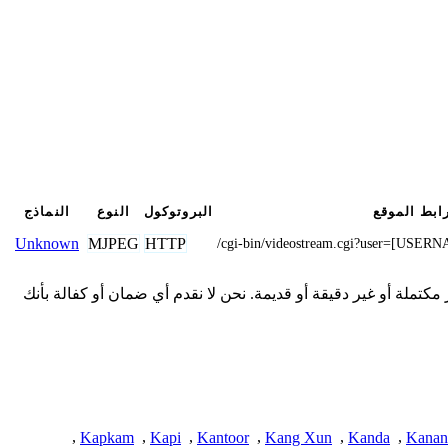
ابط الموقع
البروتوكول
النوع
النماذج
MJPEG
HTTP
Unknown
/cgi-bin/videostream.cgi?user=[U
 هنا من المجتمع وقد تكون غير مكتملة أو غير دقيقة أو قديمة. نحن لا نقدم أي ضمان أو كفالة بأنك
,
Kapkam
,
Kapi
,
Kantoor
,
Kang Xun
,
Kanda
,
Kanan