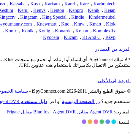
mso
,
Kassaba
,
Kasa
,
Karkam
,
Karel
,
Kare
,
Karbontech
Keshini
,
Kerui
,
Kenvs
,
Kenton
,
Kenpro
,
Kenik
,
Keian
Kingcctv
,
Kingcam
,
King Special
,
Kindle
,
Kindermeubel
wyournanny.com
,
Knewmart
,
Knc
,
Kmw
,
Kmart
,
Klok
n
,
Konix
,
Konik
,
Konig
,
Konarrk
,
Konan
,
Komplexfix
Kyocera
,
Kucam
,
Kt And C
,
Ksvp
المزيد من المصادر
* لا
ستتمكن من الاتصال بكاميراتك باستخدام هذه عناوين URL.
العودة إلى الأعلى
© حقوق الطبع والنشر 2011-2026 iSpyConnect.com -
سياسة الخصوص
مستخدم جديد؟
زر الصفحة الرئيسية
أو اقرأ
دليل مستخدم Agent DVR
المقارنة:
Agent DVR مقابل Blue Iris
Agent DVR مقابل Frigate
·
السمة: