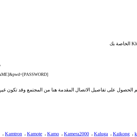
ر
SERNAME]&pwd=[PASSWORD]
 تملك iSpyConnect أي انتماء أو ارتباط أو تجمع مع منتجات Klok. تم الحصول على تفاصيل الاتصال المقدمة
,
Kamtron
,
Kamote
,
Kamo
,
Kamera2000
,
Kaluga
,
Kaikong
,
k