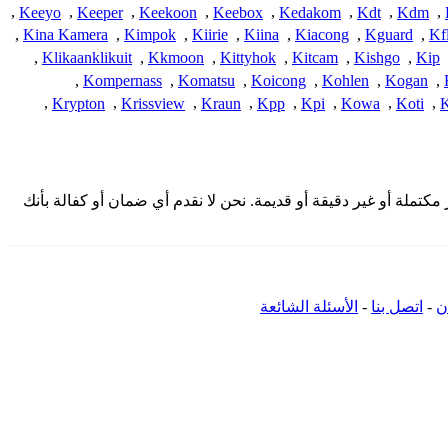
,
Keeyo
,
Keeper
,
Keekoon
,
Keebox
,
Kedakom
,
Kdt
,
Kdm
,
,
Kina Kamera
,
Kimpok
,
Kiirie
,
Kiina
,
Kiacong
,
Kguard
,
Kf
,
Klikaanklikuit
,
Kkmoon
,
Kittyhok
,
Kitcam
,
Kishgo
,
Kip
,
Kompernass
,
Komatsu
,
Koicong
,
Kohlen
,
Kogan
,
,
Krypton
,
Krissview
,
Kraun
,
Kpp
,
Kpi
,
Kowa
,
Koti
,
K
 هنا من المجتمع وقد تكون غير مكتملة أو غير دقيقة أو قديمة. نحن لا نقدم أي ضمان أو كفالة بأنك
ن
-
اتصل بنا
-
الأسئلة الشائعة