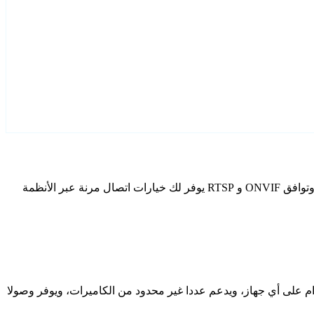
قم بتكوين Klok كاميرات IP الخاصة بك باستخدام Agent DVR. يتضمن برنامج المراقبة المجاني الخاص بنا معالج إعداد مخصص لطرز Klok، وتوافق ONVIF و RTSP يوفر لك خيارات اتصال مرنة عبر الأنظمة
دام على أي جهاز، ويدعم عددا غير محدود من الكاميرات، ويوفر وصولا